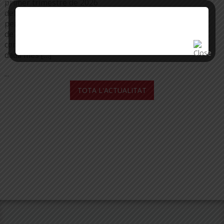
primer trimestre de 2026
...
del mercat del lloguer, que
permet fer un balanç anual
de la situació a les
comarques gironines. La
dada més […]
...
TOTA L'ACTUALITAT