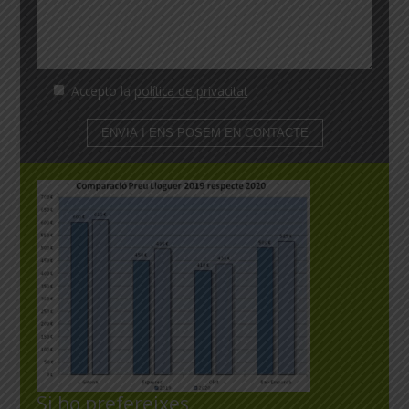
Accepto la
política de privacitat
Si ho prefereixes