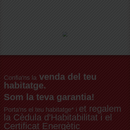
venda del teu
Confia'ns la
habitatge.
Som la teva garantia!
et regalem
Porta'ns el teu habitatge* i
la Cèdula d'Habitabilitat i el
Certificat Energètic