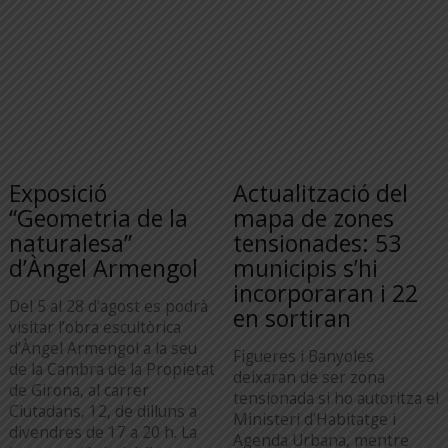
Exposició
Actualització del
“Geometria de la
mapa de zones
naturalesa”
tensionades: 53
d’Àngel Armengol
municipis s’hi
incorporaran i 22
Del 5 al 28 d’agost es podrà
en sortiran
visitar l’obra escultòrica
d’Àngel Armengol a la seu
Figueres i Banyoles
de la Cambra de la Propietat
deixaran de ser zona
de Girona, al carrer
tensionada si ho autoritza el
Ciutadans, 12, de dilluns a
Ministeri d’Habitatge i
divendres de 17 a 20 h. La
Agenda Urbana, mentre