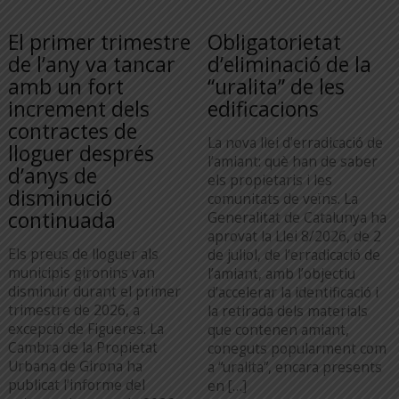
El primer trimestre
Obligatorietat
de l’any va tancar
d’eliminació de la
amb un fort
“uralita” de les
increment dels
edificacions
contractes de
La nova llei d’erradicació de
lloguer després
l’amiant: què han de saber
d’anys de
els propietaris i les
disminució
comunitats de veïns. La
continuada
Generalitat de Catalunya ha
aprovat la Llei 8/2026, de 2
Els preus de lloguer als
de juliol, de l’erradicació de
municipis gironins van
l’amiant, amb l’objectiu
disminuir durant el primer
d’accelerar la identificació i
trimestre de 2026, a
la retirada dels materials
excepció de Figueres. La
que contenen amiant,
Cambra de la Propietat
coneguts popularment com
Urbana de Girona ha
a “uralita”, encara presents
publicat l’informe del
en […]