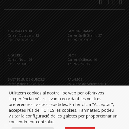
GIRONA CENTRE
GIRONA EIXAMPLE
Carrer Ciutadans, 12
Carrer Emili Grahit, 37
Tel. 972 20 06 16
Tel. 972 416 413
FIGUERES
OLOT
Carrer Nou, 105
Carrer Mulleras, 16
Tel. 972 500 821
Tel. 972 268 350
SANT FELIU DE GUÍXOLS
PALAMÓS
Passeig dels Guíxols, 27
Av. Onze de Setembre, 12
Tel. 972 321 284
Tel. 872 591 959
Utilitzem cookies al nostre lloc web per oferir-vos
l'experiència més rellevant recordant les vostres
preferències i visites repetides. En fer clic a "Acceptar",
accepteu l'ús de TOTES les cookies. Tanmateix, podeu
Tel.
visitar la configuració de les galetes per proporcionar un
consentiment controlat.