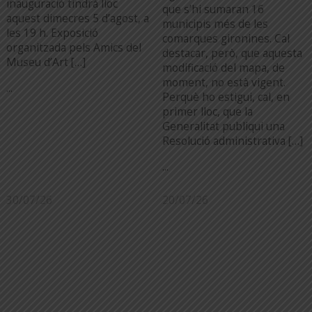
inauguració tindrà lloc
que s’hi sumaran 16
aquest dimecres 5 d’agost, a
municipis més de les
les 19 h. Exposició
comarques gironines. Cal
organitzada pels Amics del
destacar, però, que aquesta
Museu d’Art […]
modificació del mapa, de
moment, no està vigent.
...
Perquè ho estigui, cal, en
primer lloc, que la
Generalitat publiqui una
Resolució administrativa […]
...
30/07/26
20/07/26