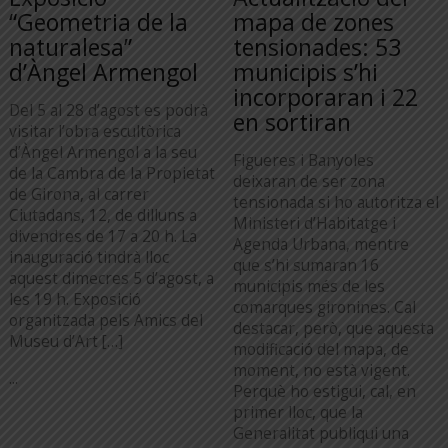
“Geometria de la
mapa de zones
naturalesa”
tensionades: 53
d’Àngel Armengol
municipis s’hi
incorporaran i 22
Del 5 al 28 d’agost es podrà
en sortiran
visitar l’obra escultòrica
d’Àngel Armengol a la seu
Figueres i Banyoles
de la Cambra de la Propietat
deixaran de ser zona
de Girona, al carrer
tensionada si ho autoritza el
Ciutadans, 12, de dilluns a
Ministeri d’Habitatge i
divendres de 17 a 20 h. La
Agenda Urbana, mentre
inauguració tindrà lloc
que s’hi sumaran 16
aquest dimecres 5 d’agost, a
municipis més de les
les 19 h. Exposició
comarques gironines. Cal
organitzada pels Amics del
destacar, però, que aquesta
Museu d’Art […]
modificació del mapa, de
moment, no està vigent.
...
Perquè ho estigui, cal, en
primer lloc, que la
Generalitat publiqui una