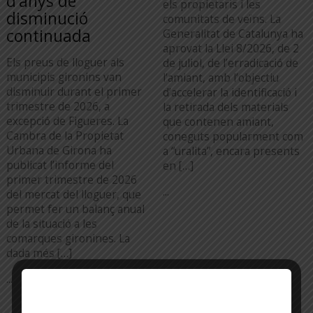
d’anys de
els propietaris i les
disminució
comunitats de veïns. La
continuada
Generalitat de Catalunya ha
aprovat la Llei 8/2026, de 2
Els preus de lloguer als
de juliol, de l’erradicació de
municipis gironins van
l’amiant, amb l’objectiu
disminuir durant el primer
d’accelerar la identificació i
trimestre de 2026, a
la retirada dels materials
excepció de Figueres. La
que contenen amiant,
Cambra de la Propietat
coneguts popularment com
Urbana de Girona ha
a “uralita”, encara presents
publicat l’informe del
en […]
primer trimestre de 2026
...
del mercat del lloguer, que
permet fer un balanç anual
de la situació a les
comarques gironines. La
dada més […]
...
TOTA L'ACTUALITAT