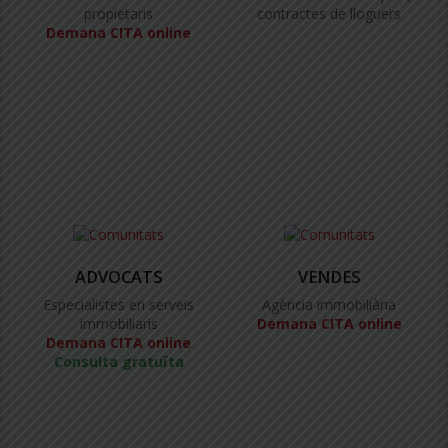
propietaris
contractes de lloguers
Demana CITA online
ADVOCATS
VENDES
Especialistes en serveis
Agència immobiliària
immobiliaris
Demana CITA online
Demana CITA online
Consulta gratuïta