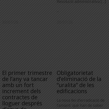
Resolució administrativa […]
...
30/07/26
20/07/26
El primer trimestre
Obligatorietat
de l’any va tancar
d’eliminació de la
amb un fort
“uralita” de les
increment dels
edificacions
contractes de
La nova llei d’erradicació de
lloguer després
l’amiant: què han de saber