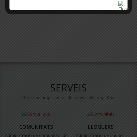
SERVEIS
Oferim un ampli ventall de serveis als propietaris
COMUNITATS
LLOGUERS
Administració de comunitats de
Administració de finques,