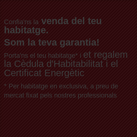
venda del teu
Confia'ns la
habitatge.
Som la teva garantia!
et regalem
Porta'ns el teu habitatge* i
la Cèdula d'Habitabilitat i el
Certificat Energètic
* Per habitatge en exclusiva, a preu de
mercat fixat pels nostres professionals