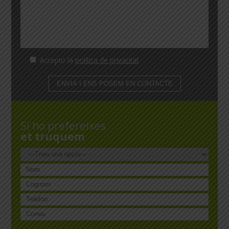
Accepto la
política de privacitat
Si ho prefereixes
et truquem