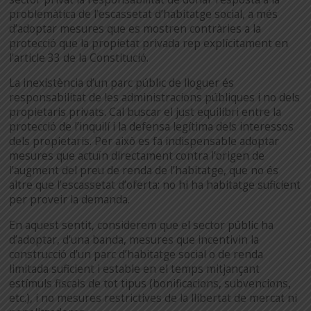
problemàtica de l’escassetat d’habitatge social, a més
d’adoptar mesures que es mostren contràries a la
protecció que la propietat privada rep explícitament en
l’article 33 de la Constitució.
La inexistència d’un parc públic de lloguer és
responsabilitat de les administracions públiques i no dels
propietaris privats. Cal buscar el just equilibri entre la
protecció de l’inquilí i la defensa legítima dels interessos
dels propietaris. Per això es fa indispensable adoptar
mesures que actuïn directament contra l’origen de
l’augment del preu de renda de l’habitatge, que no és
altre que l’escassetat d’oferta: no hi ha habitatge suficient
per proveir la demanda.
En aquest sentit, considerem que el sector públic ha
d’adoptar, d’una banda, mesures que incentivin la
construcció d’un parc d’habitatge social o de renda
limitada suficient i estable en el temps mitjançant
estímuls fiscals de tot tipus (bonificacions, subvencions,
etc.), i no mesures restrictives de la llibertat de mercat ni