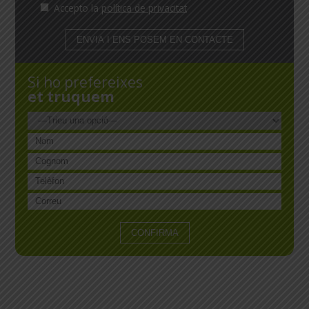
Accepto la
política de privacitat
Si ho prefereixes
et truquem