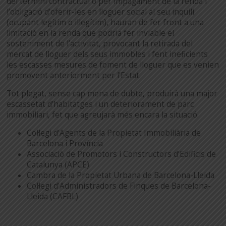
del termini contractual o per impagament de la renda i
l’obligació d’oferir-les en lloguer social al seu inquilí
(ocupant legítim o il·legítim), hauran de fer front a una
limitació en la renda que podria fer inviable el
sosteniment de l’activitat, provocant la retirada del
mercat de lloguer dels seus immobles i fent ineficients
les escasses mesures de foment de lloguer que es venien
promovent anteriorment per l’Estat.
Tot plegat, sense cap mena de dubte, produirà una major
escassetat d’habitatges i un deteriorament de parc
immobiliari, fet que agreujarà més encara la situació.
Col·legi d’Agents de la Propietat Immobiliària de
Barcelona i Província
Associació de Promotors i Constructors d’Edificis de
Catalunya (APCE)
Cambra de la Propietat Urbana de Barcelona-Lleida
Col·legi d’Administradors de Finques de Barcelona-
Lleida (CAFBL)