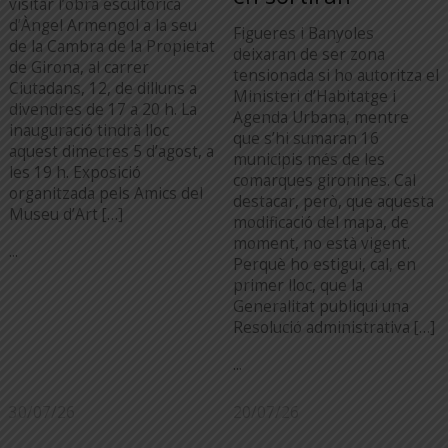
visitar l’obra escultòrica
d’Àngel Armengol a la seu
Figueres i Banyoles
de la Cambra de la Propietat
deixaran de ser zona
de Girona, al carrer
tensionada si ho autoritza el
Ciutadans, 12, de dilluns a
Ministeri d’Habitatge i
divendres de 17 a 20 h. La
Agenda Urbana, mentre
inauguració tindrà lloc
que s’hi sumaran 16
aquest dimecres 5 d’agost, a
municipis més de les
les 19 h. Exposició
comarques gironines. Cal
organitzada pels Amics del
destacar, però, que aquesta
Museu d’Art […]
modificació del mapa, de
moment, no està vigent.
...
Perquè ho estigui, cal, en
primer lloc, que la
Generalitat publiqui una
Resolució administrativa […]
...
30/07/26
20/07/26