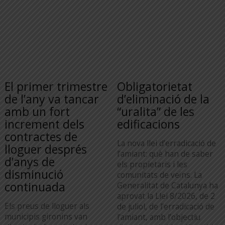
El primer trimestre
Obligatorietat
de l’any va tancar
d’eliminació de la
amb un fort
“uralita” de les
increment dels
edificacions
contractes de
La nova llei d’erradicació de
lloguer després
l’amiant: què han de saber
d’anys de
els propietaris i les
disminució
comunitats de veïns. La
continuada
Generalitat de Catalunya ha
aprovat la Llei 8/2026, de 2
Els preus de lloguer als
de juliol, de l’erradicació de
municipis gironins van
l’amiant, amb l’objectiu