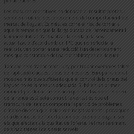
penalitzadores.
Les mesures coercitives no donaran el resultat pretès, i
semblen fruit del desconeixement del comportament del
mercat de lloguer. És més, es corre el risc de tornar a
aquells temps en què la llarga durada de l’arrendament i
la impossibilitat d’actualitzar la renda (o la seva
actualització d’acord amb un IPC que no reflectia la
realitat), van portar a una reducció i un deteriorament
més que constatable del parc d’habitatges de lloguer.
Tampoc hem d’anar molt lluny per trobar exemples fallits
de l’aplicació d’aquest tipus de mesures: Europa ha donat
mostres més que suficients que el control dels preus del
lloguer no és la mesura adequada. Si bé en un primer
moment pot donar la sensació que efectivament el preu
de la renda està sota control, la veritat és que el
transcurs del temps comporta l’aparició de problemes
d’índole diversa que incideixen negativament i provoquen
una disminució de l’oferta, com per exemple puguin ser
els que afecten a la qualitat de l’oferta, i el manteniment
dels habitatges i dels seus serveis.