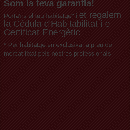
Som la teva garantia!
et regalem
Porta'ns el teu habitatge* i
la Cèdula d'Habitabilitat i el
Certificat Energètic
* Per habitatge en exclusiva, a preu de
mercat fixat pels nostres professionals