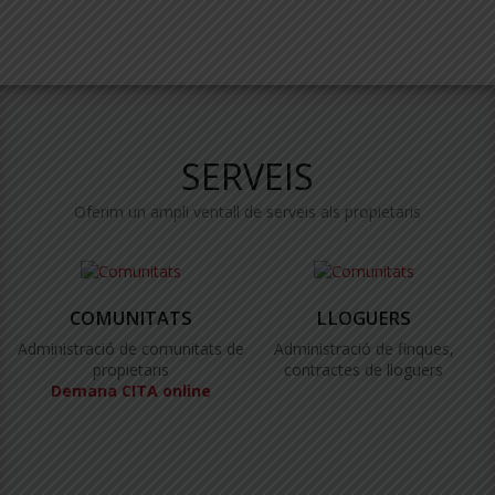
SERVEIS
Oferim un ampli ventall de serveis als propietaris
COMUNITATS
LLOGUERS
Administració de comunitats de
Administració de finques,
propietaris
contractes de lloguers
Demana CITA online