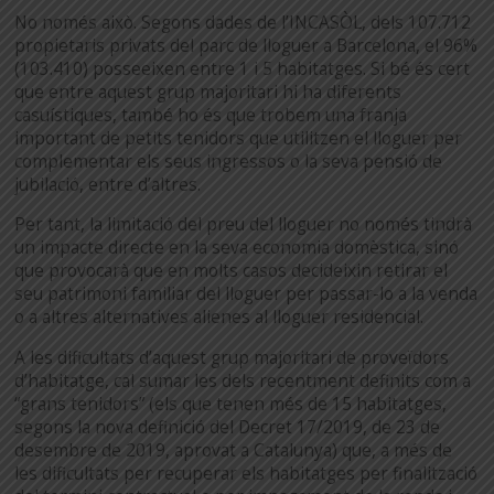
No només això. Segons dades de l’INCASÒL, dels 107.712
propietaris privats del parc de lloguer a Barcelona, el 96%
(103.410) posseeixen entre 1 i 5 habitatges. Si bé és cert
que entre aquest grup majoritari hi ha diferents
casuístiques, també ho és que trobem una franja
important de petits tenidors que utilitzen el lloguer per
complementar els seus ingressos o la seva pensió de
jubilació, entre d’altres.
Per tant, la limitació del preu del lloguer no només tindrà
un impacte directe en la seva economia domèstica, sinó
que provocarà que en molts casos decideixin retirar el
seu patrimoni familiar del lloguer per passar-lo a la venda
o a altres alternatives alienes al lloguer residencial.
A les dificultats d’aquest grup majoritari de proveïdors
d’habitatge, cal sumar les dels recentment definits com a
“grans tenidors” (els que tenen més de 15 habitatges,
segons la nova definició del Decret 17/2019, de 23 de
desembre de 2019, aprovat a Catalunya) que, a més de
les dificultats per recuperar els habitatges per finalització