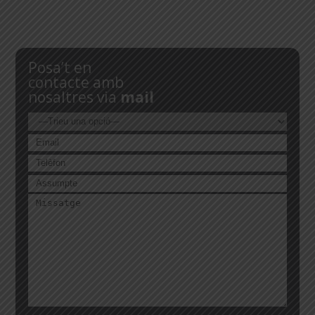
Posa’t en
contacte amb
nosaltres via
mail