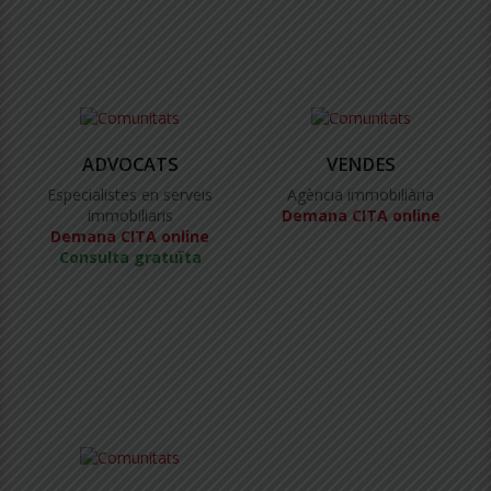
ADVOCATS
VENDES
Especialistes en serveis
Agència immobiliària
immobiliaris
Demana CITA online
Demana CITA online
Consulta gratuïta