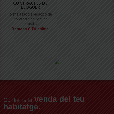
CONTRACTES DE
LLOGUER
Formalització i redacció del
contracte de lloguer
personalitzat
Demana CITA online
venda del teu
Confia'ns la
habitatge.