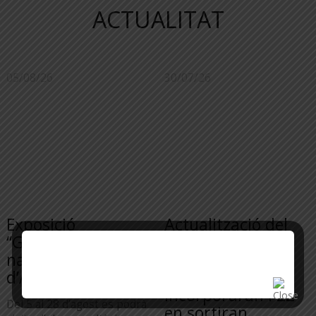
ACTUALITAT
05/08/26
30/07/26
Exposició
Actualització del
“Geometria de la
mapa de zones
naturalesa”
tensionades: 53
d’Àngel Armengol
municipis s’hi
incorporaran i 22
Del 5 al 28 d’agost es podrà
en sortiran