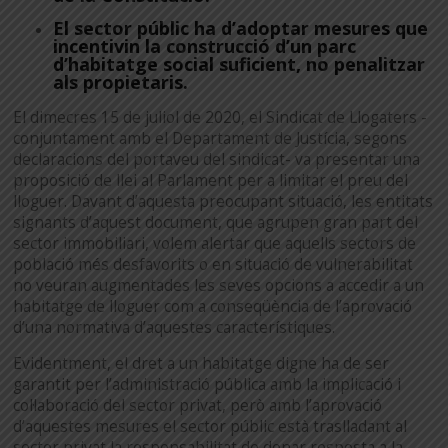
El sector públic ha d’adoptar mesures que
incentivin la construcció d’un parc
d’habitatge social suficient, no penalitzar
als propietaris.
El dimecres 15 de juliol de 2020, el Sindicat de Llogaters -
conjuntament amb el Departament de Justícia, segons
declaracions del portaveu del sindicat- va presentar una
proposició de llei al Parlament per a limitar el preu del
lloguer. Davant d’aquesta preocupant situació, les entitats
signants d’aquest document, que agrupen gran part del
sector immobiliari, volem alertar que aquells sectors de
població més desfavorits o en situació de vulnerabilitat
no veuran augmentades les seves opcions a accedir a un
habitatge de lloguer com a conseqüència de l’aprovació
d’una normativa d’aquestes característiques.
Evidentment, el dret a un habitatge digne ha de ser
garantit per l’administració pública amb la implicació i
col·laboració del sector privat, però amb l’aprovació
d’aquestes mesures el sector públic està traslladant al
sector privat la responsabilitat de donar resposta a la