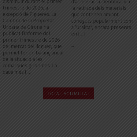
disminuir durant el primer
d’accelerar la identificació i
trimestre de 2026, a
la retirada dels materials
excepció de Figueres. La
que contenen amiant,
Cambra de la Propietat
coneguts popularment com
Urbana de Girona ha
a “uralita”, encara presents
publicat l’informe del
en […]
primer trimestre de 2026
...
del mercat del lloguer, que
permet fer un balanç anual
de la situació a les
comarques gironines. La
dada més […]
...
TOTA L'ACTUALITAT