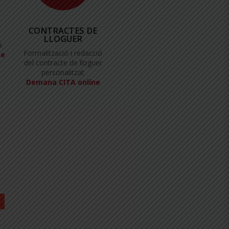
CONTRACTES DE
LLOGUER
a
Formalització i redacció
ne
del contracte de lloguer
personalitzat
Demana CITA online