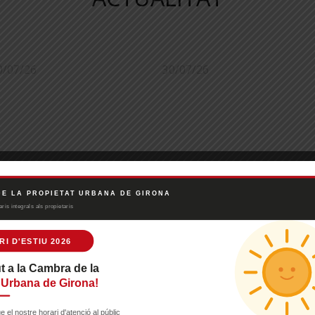
0/07/26
30/07/26
ctualització del
El primer trimestre
apa de zones
de l’any va tancar
ensionades: 53
amb un fort
unicipis s’hi
increment dels