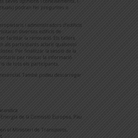
les seves opinions i coneixements, i
irtuals) podran fer preguntes o
propietaris i administradors d’edificis
isitaran diversos edificis de
 facilitar la renovació. Els tallers
als participants aclarir qualsevol
stes. Per finalitzar la sessió de la
entaris per revisar la informació
s de tots els participants.
i presencial. També podeu descarregar
arandica
’Energia de la Comissió Europea, Pau
 en el Ministeri de Transports,
t