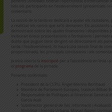
ponents convidats tindran l’oportunitat d’intercanviar 
tots els participants en l’esdeveniment (presencials i v
comentaris.
La sessió de la tarda es dedicarà a ajudar els ciutadans, 
a realitzar els canvis que se’ls demanen. Els assistents v
demostració sobre les ajudes financeres i disponibles per
inclouran breus presentacions o formacions i permetran 
dubte que puguin tenir dirigint-se directament als paneli
tarda i l’esdeveniment, hi haurà una sessió final de com
proporcionada, les principals conclusions i els comentari
Ja està oberta la
inscripció
per a l’assistència en línia 
el
programa
de la jornada.
Ponents confirmats:
President de la CCPU, Àngel Merino Berthaud
Membre de Parlament Europeu, Izaskun Bilbao B
Responsable de Polítiques al Directorat General d
García Audi
Subdirector general de Sòl, Informació i Avaluació
Mobilitat i Agenda Urbana, Miguel Baiget-Llompar