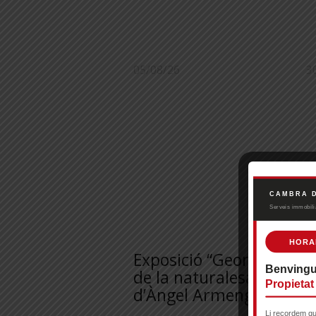
05/08/26
3
Exposició “Geometria
A
de la naturalesa”
m
d’Àngel Armengol
t
m