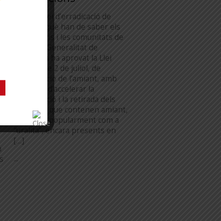
r
La nova llei d’erradicació de
l’amiant: què han de saber els
propietaris i les comunitats de
veïns. La Generalitat de
Catalunya ha aprovat la Llei
8/2026, de 2 de juliol, de
l’erradicació de l’amiant, amb
l’objectiu d’accelerar la
identificació i la retirada dels
materials que contenen amiant,
a
coneguts popularment com a
“uralita”, encara presents en
[…]
n
...
es