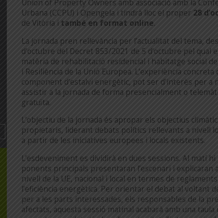
Union of Property Owners amb associació amb la Confe
Urbana (CCPU) i Opengela i tindrà lloc el proper
28 d’o
de Vitòria i
també en format online
.
La jornada pren rellevància per l’actualitat del tema, de
d’octubre del Decret 853/2021 de 5 d’octubre pel qual 
matèria de rehabilitació residencial i habitatge social 
i Resiliència de la Unió Europea. L’experiència concreta
component d’estalvi energètic, pot ser d’interès per a 
assistir a la jornada de forma presencialment o telemà
gratuïta.
L’objectiu de la jornada és apropar els objectius climàti
propietaris, liderant debats polítics rellevants a nivell 
a partir de les iniciatives europees i locals existents.
L’esdeveniment es dividirà en dues sessions. Al matí hi 
ponents principals presentaran l’escenari i explicaran a
nivell de la UE, nacional i local en termes de reglament
l’eficiència energètica. Per orientar el debat al voltant
per a les parts interessades, els responsables de la pre
afectats, aquesta sessió matinal acabarà amb una taula r