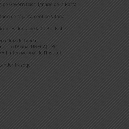
na de Govern Basc, Ignacio de la Porta
tació de l’ajuntament de Vitòria-
vicepresidenta de la CCPU, Isabel
mena Ruiz de Landa
trucció d’Àlaba (UNECA) TBC
+ I Internacional de l’Institut
Lander Irazoqui