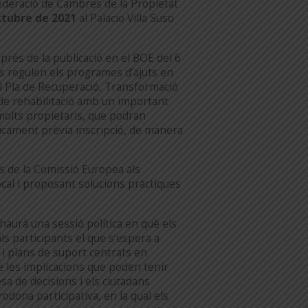
deració de Cambres de la Propietat
ctubre de 2021
al Palacio Villa Suso
sprés de la publicació en el BOE del 6
es regulen els programes d’ajuts en
del Pla de Recuperació, Transformació
 de rehabilitació amb un important
molts propietaris, que podran
ticament prèvia inscripció, de manera
cs de la Comissió Europea als
local i proposant solucions pràctiques
haurà una sessió política en què els
ls participants el que s’espera a
s i plans de suport centrats en
 de les implicacions que poden tenir
sa de decisions i els ciutadans
odona participativa, en la qual els