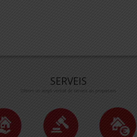
SERVEIS
Oferim un ampli ventall de serveis als propietaris