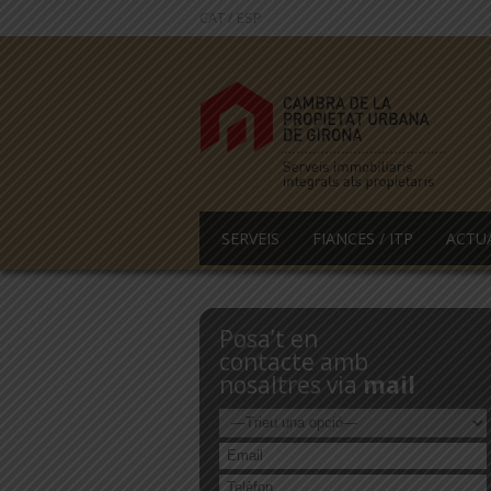
CAT
/
ESP
SERVEIS
FIANCES / ITP
ACTU
Posa’t en
contacte amb
nosaltres via
mail