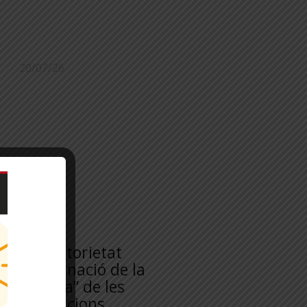
20/07/26
Obligatorietat
d’eliminació de la
“uralita” de les
edificacions