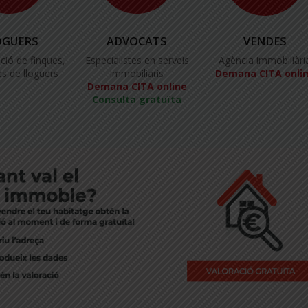
OGUERS
ADVOCATS
VENDES
ció de finques,
Especialistes en serveis
Agència immobiliàri
s de lloguers
immobiliaris
Demana CITA onli
Demana CITA online
Consulta gratuïta