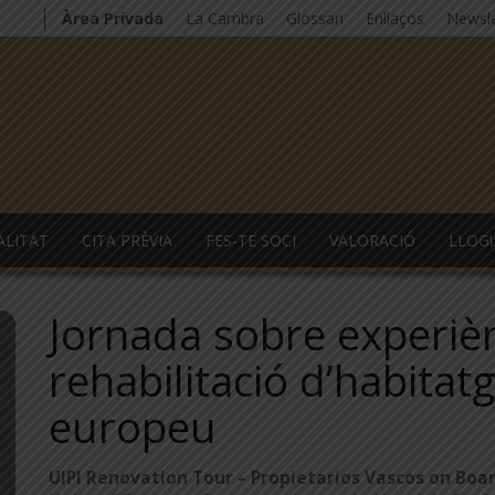
Àrea Privada
La Cambra
Glossari
Enllaços
Newsle
ALITAT
CITA PRÈVIA
FES-TE SOCI
VALORACIÓ
LLOG
Jornada sobre experiè
rehabilitació d’habitatg
europeu
UIPI Renovation Tour – Propietarios Vascos on Boa