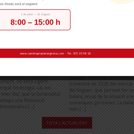
ncorporaran i 22 en
contractes de llogue
ortiran
després d’anys de
disminució
igueres i Banyoles deixaran de
continuada
er zona tensionada si ho
toritza el Ministeri
Els preus de lloguer als
’Habitatge i Agenda Urbana,
municipis gironins van
entre que s’hi sumaran 16
disminuir durant el primer
unicipis més de les
trimestre de 2026, a excepció
omarques gironines. Cal
de Figueres. La Cambra de la
estacar, però, que aquesta
Propietat Urbana de Girona h
odificació del mapa, de
publicat l’informe del primer
oment, no està vigent.
trimestre de 2026 del mercat
erquè ho estigui, cal, en
del lloguer, que permet fer u
imer lloc, que la Generalitat
balanç anual de la situació a l
ubliqui una Resolució
comarques gironines. La dada
dministrativa […]
més […]
...
TOTA L'ACTUALITAT