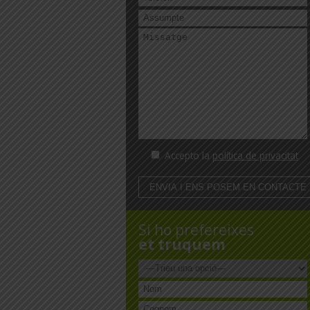
Accepto la
política de privacitat
Si ho prefereixes
et truquem