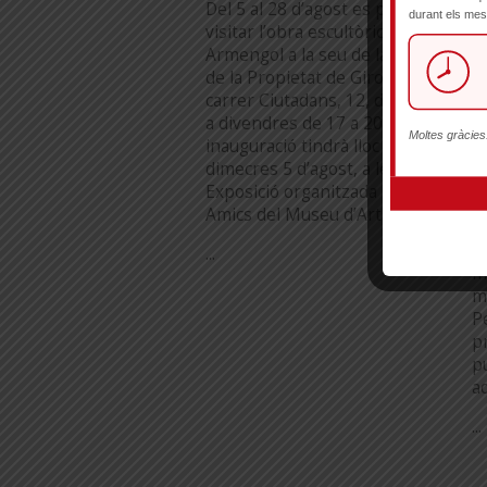
Del 5 al 28 d’agost es podrà
i
visitar l’obra escultòrica d’Àngel
s
Armengol a la seu de la Cambra
de la Propietat de Girona, al
F
carrer Ciutadans, 12, de dilluns
s
a divendres de 17 a 20 h. La
au
inauguració tindrà lloc aquest
d
dimecres 5 d’agost, a les 19 h.
m
Exposició organitzada pels
m
Amics del Museu d’Art […]
c
d
...
m
m
P
pr
p
a
...