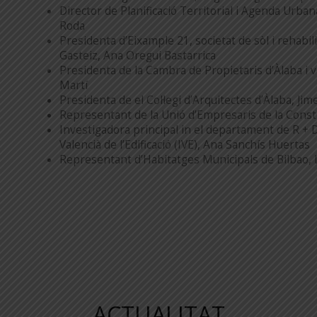
Director de Planificació Territorial i Agenda Urba
Roda
Presidenta d’Eixample 21, societat de sòl i rehabili
Gasteiz, Ana Oregui Bastarrica
Presidenta de la Cambra de Propietaris d’Àlaba i 
Martí
Presidenta de el Col·legi d’Arquitectes d’Àlaba, Ji
Representant de la Unió d’Empresaris de la Cons
Investigadora principal in el departament de R + D 
Valencià de l’Edificació (IVE), Ana Sanchís Huertas
Representant d’Habitatges Municipals de Bilbao, 
ACTUALITAT