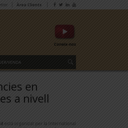
tter
Àrea Clients
Coneix-nos
UER/VENDA
ncies en
es a nivell
rd
està organizat per la International