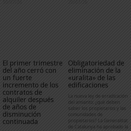
30/07/26
20/07/26
El primer trimestre
Obligatoriedad de
del año cerró con
eliminación de la
un fuerte
«uralita» de las
incremento de los
edificaciones
contratos de
La nueva ley de erradicación
alquiler después
del amianto: ¿qué deben
de años de
saber los propietarios y las
disminución
comunidades de
continuada
propietarios? La Generalitat
de Catalunya ha aprobado la