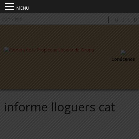
MENU
CAT
/
ESP
Conócenos
informe lloguers cat