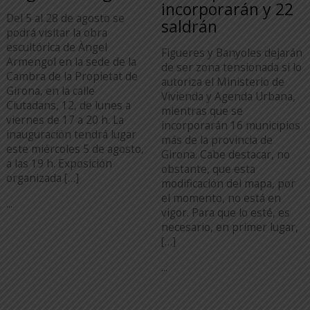
incorporarán y 22
Del 5 al 28 de agosto se
saldrán
podrá visitar la obra
escultórica de Àngel
Figueres y Banyoles dejarán
Armengol en la sede de la
de ser zona tensionada si lo
Cambra de la Propietat de
autoriza el Ministerio de
Girona, en la calle
Vivienda y Agenda Urbana,
Ciutadans, 12, de lunes a
mientras que se
viernes de 17 a 20 h. La
incorporarán 16 municipios
inauguración tendrá lugar
más de la provincia de
este miércoles 5 de agosto,
Girona. Cabe destacar, no
a las 19 h. Exposición
obstante, que esta
organizada […]
modificación del mapa, por
el momento, no está en
...
vigor. Para que lo esté, es
necesario, en primer lugar,
[…]
...