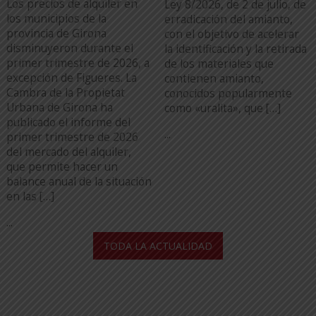
Los precios de alquiler en
Ley 8/2026, de 2 de julio, de
los municipios de la
erradicación del amianto,
provincia de Girona
con el objetivo de acelerar
disminuyeron durante el
la identificación y la retirada
primer trimestre de 2026, a
de los materiales que
excepción de Figueres. La
contienen amianto,
Cambra de la Propietat
conocidos popularmente
Urbana de Girona ha
como «uralita», que […]
publicado el informe del
...
primer trimestre de 2026
del mercado del alquiler,
que permite hacer un
balance anual de la situación
en las […]
...
TODA LA ACTUALIDAD