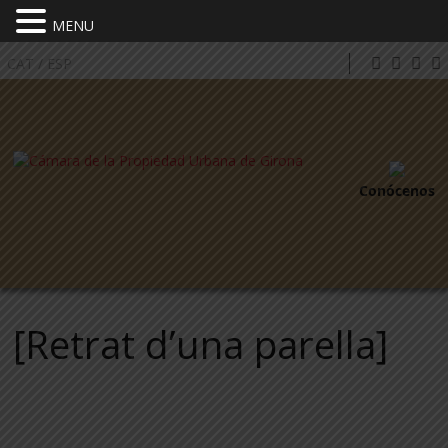
MENU
CAT
/
ESP
Conócenos
[Retrat d’una parella]