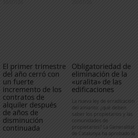
30/07/26
20/07/26
El primer trimestre
Obligatoriedad de
del año cerró con
eliminación de la
un fuerte
«uralita» de las
incremento de los
edificaciones
contratos de
La nueva ley de erradicación
alquiler después
del amianto: ¿qué deben
de años de
saber los propietarios y las
disminución
comunidades de
continuada
propietarios? La Generalitat
de Catalunya ha aprobado la