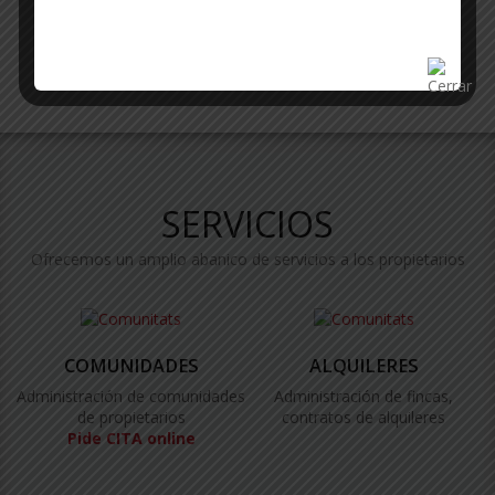
SERVICIOS
Ofrecemos un amplio abanico de servicios a los propietarios
COMUNIDADES
ALQUILERES
Administración de comunidades
Administración de fincas,
de propietarios
contratos de alquileres
Pide CITA online