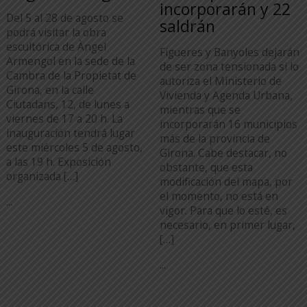
incorporarán y 22
Del 5 al 28 de agosto se
saldrán
podrá visitar la obra
escultórica de Àngel
Figueres y Banyoles dejarán
Armengol en la sede de la
de ser zona tensionada si lo
Cambra de la Propietat de
autoriza el Ministerio de
Girona, en la calle
Vivienda y Agenda Urbana,
Ciutadans, 12, de lunes a
mientras que se
viernes de 17 a 20 h. La
incorporarán 16 municipios
inauguración tendrá lugar
más de la provincia de
este miércoles 5 de agosto,
Girona. Cabe destacar, no
a las 19 h. Exposición
obstante, que esta
organizada […]
modificación del mapa, por
el momento, no está en
...
vigor. Para que lo esté, es
necesario, en primer lugar,
[…]
...