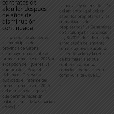
contratos de
La nueva ley de erradicación
alquiler después
del amianto: ¿qué deben
de años de
saber los propietarios y las
disminución
comunidades de
continuada
propietarios? La Generalitat
de Catalunya ha aprobado la
Los precios de alquiler en
Ley 8/2026, de 2 de julio, de
los municipios de la
erradicación del amianto,
provincia de Girona
con el objetivo de acelerar
disminuyeron durante el
la identificación y la retirada
primer trimestre de 2026, a
de los materiales que
excepción de Figueres. La
contienen amianto,
Cambra de la Propietat
conocidos popularmente
Urbana de Girona ha
como «uralita», que […]
publicado el informe del
...
primer trimestre de 2026
del mercado del alquiler,
que permite hacer un
balance anual de la situación
en las […]