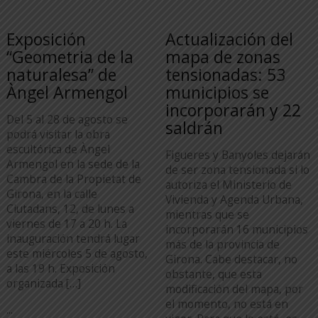
Exposición
Actualización del
“Geometria de la
mapa de zonas
naturalesa” de
tensionadas: 53
Àngel Armengol
municipios se
incorporarán y 22
Del 5 al 28 de agosto se
saldrán
podrá visitar la obra
escultórica de Àngel
Figueres y Banyoles dejarán
Armengol en la sede de la
de ser zona tensionada si lo
Cambra de la Propietat de
autoriza el Ministerio de
Girona, en la calle
Vivienda y Agenda Urbana,
Ciutadans, 12, de lunes a
mientras que se
viernes de 17 a 20 h. La
incorporarán 16 municipios
inauguración tendrá lugar
más de la provincia de
este miércoles 5 de agosto,
Girona. Cabe destacar, no
a las 19 h. Exposición
obstante, que esta
organizada […]
modificación del mapa, por
el momento, no está en
...