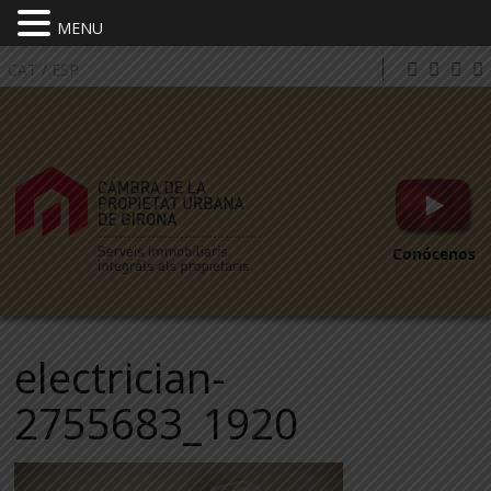
MENU
CAT
/
ESP
Conócenos
electrician-
2755683_1920