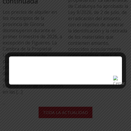
continuada
propietarios? La Generalitat
de Catalunya ha aprobado la
Los precios de alquiler en
Ley 8/2026, de 2 de julio, de
los municipios de la
erradicación del amianto,
provincia de Girona
con el objetivo de acelerar
disminuyeron durante el
la identificación y la retirada
primer trimestre de 2026, a
de los materiales que
excepción de Figueres. La
contienen amianto,
Cambra de la Propietat
conocidos popularmente
Urbana de Girona ha
como «uralita», que […]
publicado el informe del
...
primer trimestre de 2026
del mercado del alquiler,
que permite hacer un
balance anual de la situación
en las […]
...
TODA LA ACTUALIDAD