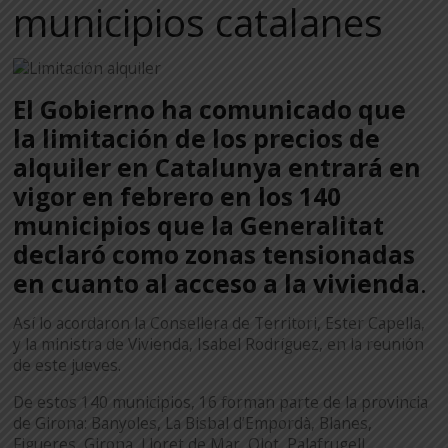
municipios catalanes
El Gobierno ha comunicado que
la limitación de los precios de
alquiler en Catalunya entrará en
vigor en febrero en los 140
municipios que la Generalitat
declaró como zonas tensionadas
en cuanto al acceso a la vivienda
.
Así lo acordaron la Consellera de Territori, Ester Capella,
y la ministra de Vivienda, Isabel Rodríguez, en la reunión
de este jueves.
De estos 140 municipios, 16 forman parte de la provincia
de Girona: Banyoles, La Bisbal d’Empordà, Blanes,
Figueres, Girona, Lloret de Mar, Olot, Palafrugell,