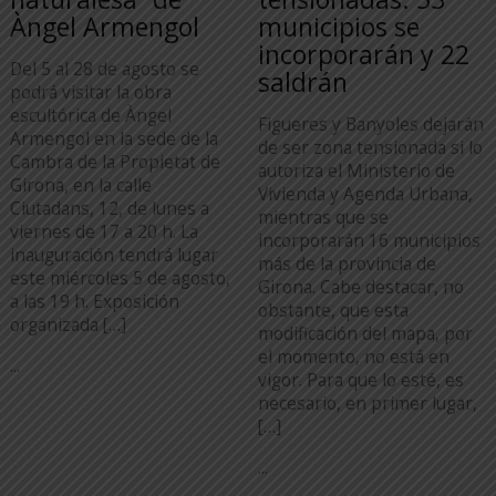
Àngel Armengol
municipios se
incorporarán y 22
Del 5 al 28 de agosto se
saldrán
podrá visitar la obra
escultórica de Àngel
Figueres y Banyoles dejarán
Armengol en la sede de la
de ser zona tensionada si lo
Cambra de la Propietat de
autoriza el Ministerio de
Girona, en la calle
Vivienda y Agenda Urbana,
Ciutadans, 12, de lunes a
mientras que se
viernes de 17 a 20 h. La
incorporarán 16 municipios
inauguración tendrá lugar
más de la provincia de
este miércoles 5 de agosto,
Girona. Cabe destacar, no
a las 19 h. Exposición
obstante, que esta
organizada […]
modificación del mapa, por
el momento, no está en
...
vigor. Para que lo esté, es
necesario, en primer lugar,
[…]
...