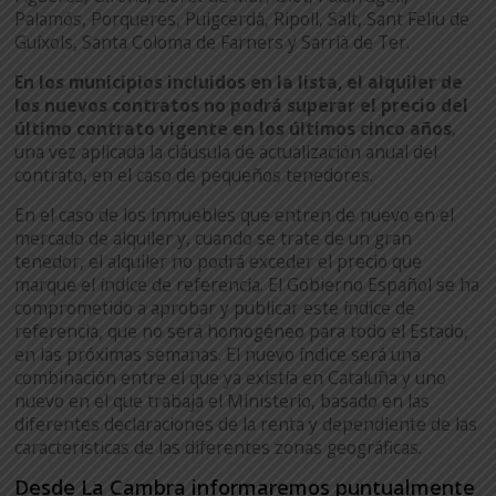
Palamós, Porqueres, Puigcerdà, Ripoll, Salt, Sant Feliu de
Guíxols, Santa Coloma de Farners y Sarrià de Ter.
En los municipios incluidos en la lista, el alquiler de
los nuevos contratos no podrá superar el precio del
último contrato vigente en los últimos cinco años
,
una vez aplicada la cláusula de actualización anual del
contrato, en el caso de pequeños tenedores.
En el caso de los inmuebles que entren de nuevo en el
mercado de alquiler y, cuando se trate de un gran
tenedor, el alquiler no podrá exceder el precio que
marque el índice de referencia. El Gobierno Español se ha
comprometido a aprobar y publicar este índice de
referencia, que no será homogéneo para todo el Estado,
en las próximas semanas. El nuevo índice será una
combinación entre el que ya existía en Cataluña y uno
nuevo en el que trabaja el Ministerio, basado en las
diferentes declaraciones de la renta y dependiente de las
características de las diferentes zonas geográficas.
Desde La Cambra informaremos puntualmente