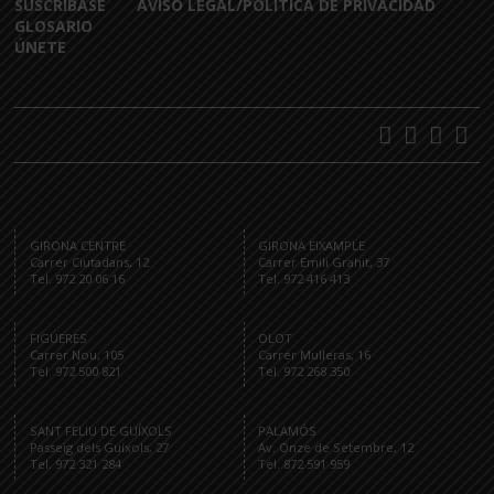
SUSCRÍBASE
AVISO LEGAL/POLÍTICA DE PRIVACIDAD
GLOSARIO
ÚNETE
GIRONA CENTRE
GIRONA EIXAMPLE
Carrer Ciutadans, 12
Carrer Emili Grahit, 37
Tel. 972 20 06 16
Tel. 972 416 413
FIGUERES
OLOT
Carrer Nou, 105
Carrer Mulleras, 16
Tel. 972 500 821
Tel. 972 268 350
SANT FELIU DE GUÍXOLS
PALAMÓS
Passeig dels Guíxols, 27
Av. Onze de Setembre, 12
Tel. 972 321 284
Tel. 872 591 959