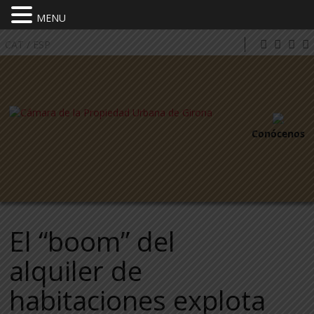
MENU
CAT
/
ESP
Conócenos
El “boom” del
alquiler de
habitaciones explota