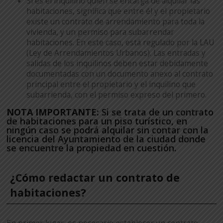
Si es el inquilino quien se encarga de alquilar las
habitaciones, significa que entre él y el propietario
existe un contrato de arrendamiento para toda la
vivienda, y un permiso para subarrendar
habitaciones. En este caso, está regulado por la LAU
(Ley de Arrendamientos Urbanos). Las entradas y
salidas de los inquilinos deben estar debidamente
documentadas con un documento anexo al contrato
principal entre el propietario y el inquilino que
subarrienda, con el permiso expreso del primero.
NOTA IMPORTANTE:
Si se trata de un contrato
de habitaciones para un piso turístico, en
ningún caso se podrá alquilar sin contar con la
licencia del Ayuntamiento de la ciudad donde
se encuentre la propiedad en cuestión.
¿Cómo redactar un contrato de
habitaciones?