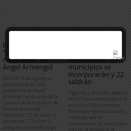
Exposición
Actualización del
“Geometria de la
mapa de zonas
naturalesa” de
tensionadas: 53
Àngel Armengol
municipios se
incorporarán y 22
Del 5 al 28 de agosto se
saldrán
podrá visitar la obra
escultórica de Àngel
Figueres y Banyoles dejarán
Armengol en la sede de la
de ser zona tensionada si lo
Cambra de la Propietat de
autoriza el Ministerio de
Girona, en la calle
Vivienda y Agenda Urbana,
Ciutadans, 12, de lunes a
mientras que se
viernes de 17 a 20 h. La
incorporarán 16 municipios
inauguración tendrá lugar
más de la provincia de