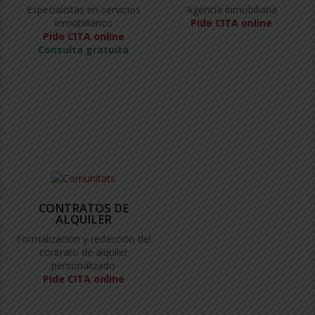
Especialistas en servicios
Agencia inmobiliaria
inmobiliarios
Pide CITA online
Pide CITA online
Consulta gratuita
CONTRATOS DE
ALQUILER
Formalización y redacción del
contrato de alquiler
personalizado
Pide CITA online