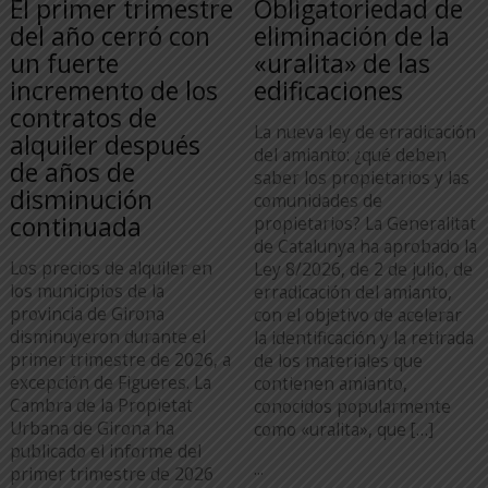
El primer trimestre
Obligatoriedad de
del año cerró con
eliminación de la
un fuerte
«uralita» de las
incremento de los
edificaciones
contratos de
La nueva ley de erradicación
alquiler después
del amianto: ¿qué deben
de años de
saber los propietarios y las
disminución
comunidades de
continuada
propietarios? La Generalitat
de Catalunya ha aprobado la
Los precios de alquiler en
Ley 8/2026, de 2 de julio, de
los municipios de la
erradicación del amianto,
provincia de Girona
con el objetivo de acelerar
disminuyeron durante el
la identificación y la retirada
primer trimestre de 2026, a
de los materiales que
excepción de Figueres. La
contienen amianto,
Cambra de la Propietat
conocidos popularmente
Urbana de Girona ha
como «uralita», que […]
publicado el informe del
...
primer trimestre de 2026