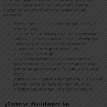
En primer lugar, es necesario establecer un contrato
para cada una de las habitaciones, y este debería
incorporar obligatoriamente los siguientes seis
elementos:
El precio mensual del alquiler por habitación y la
forma de pago.
Las garantías acordadas para cubrir posibles daños
o impagos, ya sea un mes de fianza o un aval, que
suelen ser proporcionados por los padres.
La habitación que ocupará el inquilino.
La duración del contrato.
Los servicios incluidos en el alquiler: Internet,
derecho de uso de los espacios comunes y si las
facturas de agua y luz están incluidas o no en este
precio.
El derecho del inquilino a abandonar la vivienda y en
qué condiciones se pacta, por ejemplo, si se
considera que debe dar un tiempo de preaviso.
¿Cómo se distribuyen las