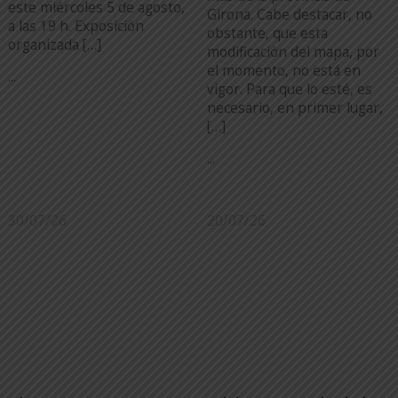
este miércoles 5 de agosto,
Girona. Cabe destacar, no
a las 19 h. Exposición
obstante, que esta
organizada […]
modificación del mapa, por
el momento, no está en
...
vigor. Para que lo esté, es
necesario, en primer lugar,
[…]
...
30/07/26
20/07/26