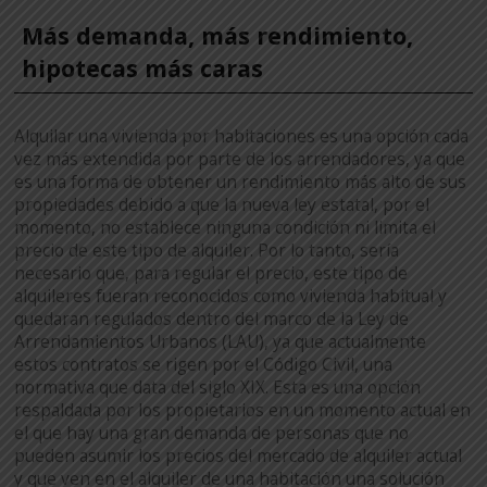
Más demanda, más rendimiento,
hipotecas más caras
Alquilar una vivienda por habitaciones es una opción cada
vez más extendida por parte de los arrendadores, ya que
es una forma de obtener un rendimiento más alto de sus
propiedades debido a que la nueva ley estatal, por el
momento, no establece ninguna condición ni limita el
precio de este tipo de alquiler. Por lo tanto, sería
necesario que, para regular el precio, este tipo de
alquileres fueran reconocidos como vivienda habitual y
quedaran regulados dentro del marco de la Ley de
Arrendamientos Urbanos (LAU), ya que actualmente
estos contratos se rigen por el Código Civil, una
normativa que data del siglo XIX. Esta es una opción
respaldada por los propietarios en un momento actual en
el que hay una gran demanda de personas que no
pueden asumir los precios del mercado de alquiler actual
y que ven en el alquiler de una habitación una solución