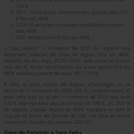
350 €
2017 -19 els preus s’incrementen, passen dels 350
€ fins els, 450€.
2019-20 els preus es queden estabilitzats entorn
dels 450€.
2021 descens sobtat fins els 400€
A Olot, aquest 1r trimestre de 2021 es registra una
important reducció del preu de lloguer fins els 400€.
Després de dos anys, 2019 i 2020, amb preus al voltant
dels 450 €, en un sol trimestre els preus baixen fins els
400€ reculant a nivells del anys 2017 i 2018.
A Olot, el preu màxim del lloguer d’habitatges es va
assolir el 1r trimestre de 2009 (426 €), posteriorment, el
preu més baix és el del 1r trimestre de 2015 que amb
320 € representava una disminució de 106 €, un 24,8 %
de caiguda. L’actual, import de 400€, recupera en part la
caiguda de preus del període de crisi i se situa en preus
similars als màxims del període 2007/09.
Zona de Palamós a Sant Feliu