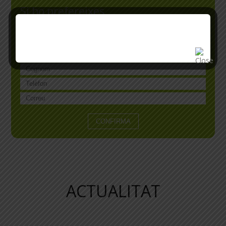
Si ho prefereixes
et truquem
ACTUALITAT