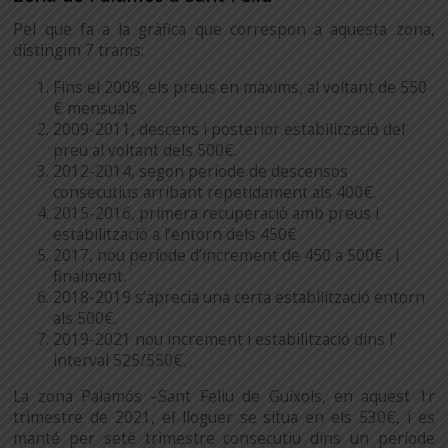
Pel que fa a la gràfica que correspon a aquesta zona,
distingim 7 trams:
Fins el 2008, els preus en màxims, al voltant de 550
€ mensuals
2009-2011, descens i posterior estabilització del
preu al voltant dels 500€.
2012-2014, segon període de descensos
consecutius arribant repetidament als 400€.
2015-2016, primera recuperació amb preus i
estabilització a l’entorn dels 450€
2017, nou període d’increment de 450 a 500€ . i
finalment.
2018-2019 s’aprecia una certa estabilització entorn
als 500€.
2019-2021 nou increment i estabilització dins l’
interval 525/550€.
La zona Palamós –Sant Feliu de Guíxols, en aquest 1r
trimestre de 2021, el lloguer se situa en els 530€, i es
manté per setè trimestre consecutiu dins un període