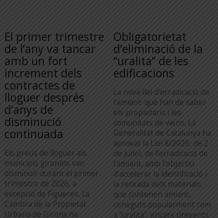
El primer trimestre
Obligatorietat
de l’any va tancar
d’eliminació de la
amb un fort
“uralita” de les
increment dels
edificacions
contractes de
La nova llei d’erradicació de
lloguer després
l’amiant: què han de saber
d’anys de
els propietaris i les
disminució
comunitats de veïns. La
continuada
Generalitat de Catalunya ha
aprovat la Llei 8/2026, de 2
Els preus de lloguer als
de juliol, de l’erradicació de
municipis gironins van
l’amiant, amb l’objectiu
disminuir durant el primer
d’accelerar la identificació i
trimestre de 2026, a
la retirada dels materials
excepció de Figueres. La
que contenen amiant,
Cambra de la Propietat
coneguts popularment com
Urbana de Girona ha
a “uralita”, encara presents