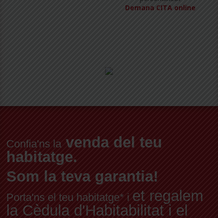
Demana CITA online
venda del teu
Confia'ns la
habitatge.
Som la teva garantia!
et regalem
Porta'ns el teu habitatge* i
la Cèdula d'Habitabilitat i el