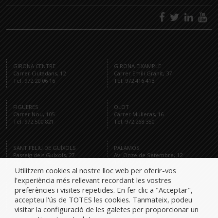
GIRONA CENTRE
GIRONA EIXAMPLE
Carrer Ciutadans, 12
Carrer Emili Grahit, 37
Tel. 972 20 06 16
Tel. 972 416 413
FIGUERES
OLOT
Carrer Nou, 105
Carrer Mulleras, 16
Tel. 972 500 821
Tel. 972 268 350
SANT FELIU DE GUÍXOLS
PALAMÓS
Passeig dels Guíxols, 27
Av. Onze de Setembre, 12
Tel. 972 321 284
Tel. 872 591 959
Utilitzem cookies al nostre lloc web per oferir-vos
l'experiència més rellevant recordant les vostres
preferències i visites repetides. En fer clic a "Acceptar",
accepteu l'ús de TOTES les cookies. Tanmateix, podeu
Tel.
visitar la configuració de les galetes per proporcionar un