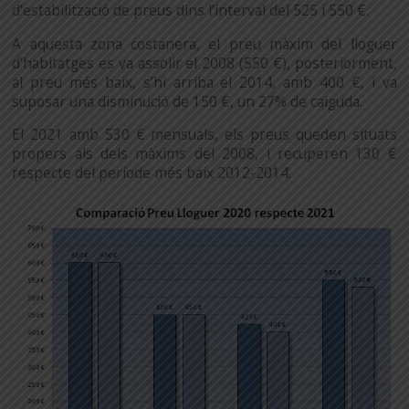
d’estabilització de preus dins l’interval del 525 i 550 €.
A aquesta zona costanera, el preu màxim del lloguer
d’habitatges es va assolir el 2008 (550 €), posteriorment,
al preu més baix, s’hi arriba el 2014, amb 400 €, i va
suposar una disminució de 150 €, un 27% de caiguda.
El 2021 amb 530 € mensuals, els preus queden situats
propers als dels màxims del 2008, i recuperen 130 €
respecte del període més baix 2012-2014.