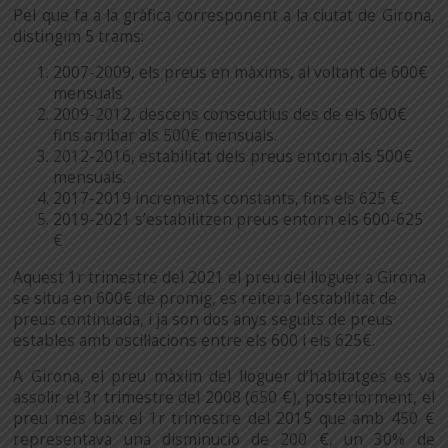
Pel que fa a la gràfica corresponent a la ciutat de Girona,
distingim 5 trams:
2007-2009, els preus en màxims, al voltant de 600€
mensuals
2009-2012, descens consecutius des de els 600€
fins arribar als 500€ mensuals.
2012-2016, estabilitat dels preus entorn als 500€
mensuals.
2017-2019 increments constants, fins els 625 €.
2019-2021 s’estabilitzen preus entorn els 600-625
€
Aquest 1r trimestre del 2021 el preu del lloguer a Girona
se situa en 600€ de promig, es reitera l’estabilitat de
preus continuada, i ja son dos anys seguits de preus
estables amb oscil·lacions entre els 600 i els 625€.
A Girona, el preu màxim del lloguer d’habitatges es va
assolir el 3r trimestre del 2008 (650 €), posteriorment, el
preu més baix el 1r trimestre del 2015 que amb 450 €
representava una disminució de 200 €, un 30% de