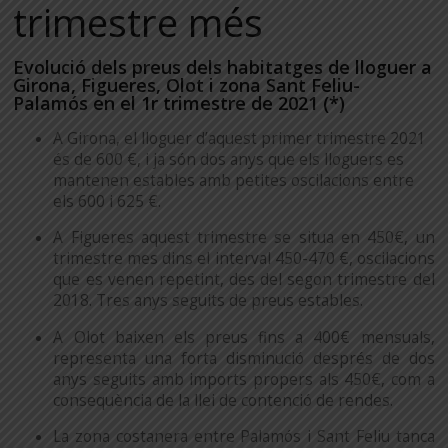
trimestre més
Evolució dels preus dels habitatges de lloguer a
Girona, Figueres, Olot i zona Sant Feliu-
Palamós en el 1r trimestre de 2021 (*)
A Girona, el lloguer d’aquest primer trimestre 2021
és de 600 €, i ja són dos anys que els lloguers es
mantenen estables amb petites oscilacions entre
els 600 i 625 €.
A Figueres aquest trimestre se situa en 450€, un
trimestre mes dins el interval 450-470 €, oscilacions
que es venen repetint, des del segon trimestre del
2018. Tres anys seguits de preus estables.
A Olot baixen els preus fins a 400€ mensuals,
representa una forta disminució després de dos
anys seguits amb imports propers als 450€, com a
consequència de la llei de contenció de rendes.
La zona costanera entre Palamós i Sant Feliu tanca