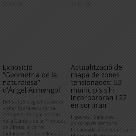
05/08/26
30/07/26
Exposició
Actualització del
“Geometria de la
mapa de zones
naturalesa”
tensionades: 53
d’Àngel Armengol
municipis s’hi
incorporaran i 22
Del 5 al 28 d’agost es podrà
en sortiran
visitar l’obra escultòrica
d’Àngel Armengol a la seu
Figueres i Banyoles
de la Cambra de la Propietat
deixaran de ser zona
de Girona, al carrer
tensionada si ho autoritza el
Ciutadans, 12, de dilluns a