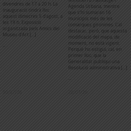
Ministeri d’Habitatge i
divendres de 17 a 20 h. La
Agenda Urbana, mentre
inauguració tindrà lloc
que s’hi sumaran 16
aquest dimecres 5 d’agost, a
municipis més de les
les 19 h. Exposició
comarques gironines. Cal
organitzada pels Amics del
destacar, però, que aquesta
Museu d’Art […]
modificació del mapa, de
moment, no està vigent.
...
Perquè ho estigui, cal, en
primer lloc, que la
Generalitat publiqui una
Resolució administrativa […]
...
30/07/26
20/07/26