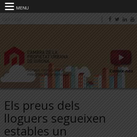
MENU
CAT
/
ESP
Coneix-nos
Els preus dels
lloguers segueixen
estables un