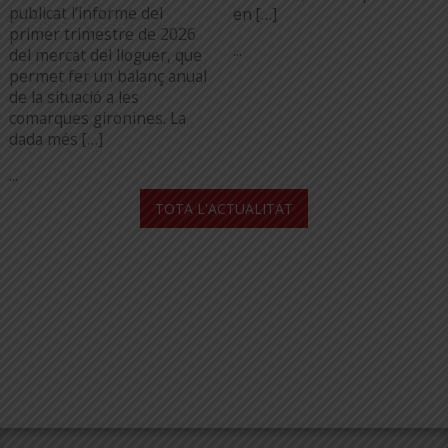
publicat l’informe del
en […]
primer trimestre de 2026
...
del mercat del lloguer, que
permet fer un balanç anual
de la situació a les
comarques gironines. La
dada més […]
...
TOTA L'ACTUALITAT