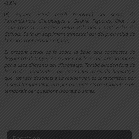
-3,6%.
(*)
Aquest estudi recull l’evolució del sector de
l’arrendament d’habitatges a Girona, Figueres, Olot i la
zona costera compresa entre Palamós i Sant Feliu de
Guíxols. Es fa un seguiment trimestral del del preu mitjà de
la renda contractual (mitjana).
El present estudi es fa sobre la base dels contractes de
lloguer d’habitatges, en queden exclosos els arrendaments
per a usos diferents del d’habitatge. També queden fora de
les dades analitzades, els contractes d’aquells habitatges
que, tot i ser destinats a ús residencial, es caracteritzen per
la seva temporalitat, així per exemple els d’estudiants o els
temporals per qüestions laborals o altres.
Posa’t en