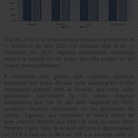
El gràfic 2 recull la renda mensual mitjana registrada en el
1r trimestre de l’any 2021 i la compara amb la del 1r
trimestre del 2020. Aquesta comparativa interanual
mostra la variació en els preus que s’ha produït en les
quatre zones estudiades.
A diferencia dels gràfics que registren l’evolució
trimestral dels preus de cada zona, aquest gràfic fa una
comparació puntual amb la situació, que cada ciutat
presentava exactament fa 12 mesos. Aquesta
comparativa dels 1er Tr. del 2021 respecte del 2020,
presenta resultats coincidents en les poblacions de
Girona i Figueres, que repeteixen el mateix import de
l’any anterior. Mentre que Olot i la zona de costa entre
Palamós i Sant Feliu de Guíxols els preus disminueixen,
en 23 € a Olot un -5,4% i en 20€ a la zona de costa un