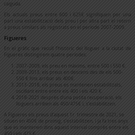
caiguda.
Els actuals preus entre 600 i 625€ signifiquen per una
part una estabilització dels preu i per altra part el retorn
a preus similars als registrats en el període 2007-2009.
Figueres
En el gràfic que recull l’històric del lloguer a la ciutat de
Figueres distingirem quatre períodes:
2007-2009, els preu en màxims, entre 500 i 550 €.
2009-2013, els preus en descens des de els 500-
550 € fins arribar als 400€.
2013-2018, els preus es mantenen estabilitzats,
oscil·lant entre entre els 400 i els 420 €.
2018-2021 desprès d’una petita recuperació, els
lloguers arriben als 450/475€ i, s’estabilitzen.
A Figueres els preus d’aquest 1r trimestre de 2021, se
situen en 450€ de promig, s’estabilitzen, i ja fa tres anys
que es mantenen dins aquest interval comprès entre els
450 i els 475 €.