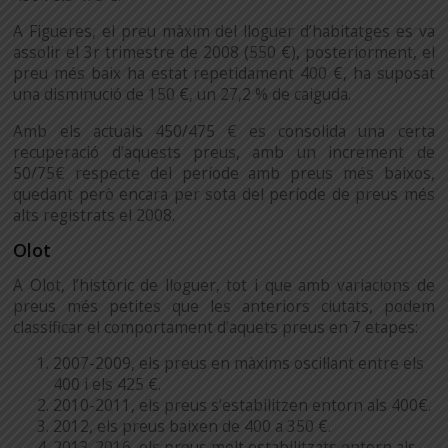
A Figueres, el preu màxim del lloguer d’habitatges es va
assolir el 3r trimestre de 2008 (550 €), posteriorment, el
preu més baix ha estat repetidament 400 €, ha suposat
una disminució de 150 €, un 27,2 % de caiguda.
Amb els actuals 450/475 € es consolida una certa
recuperació d’aquests preus, amb un increment de
50/75€ respecte del període amb preus més baixos,
quedant però encara per sota del període de preus més
alts registrats el 2008.
Olot
A Olot, l’històric de lloguer, tot i que amb variacions de
preus més petites que les anteriors ciutats, podem
classificar el comportament d’aquets preus en 7 etapes:
2007-2009, els preus en màxims oscil·lant entre els
400 i els 425 €.
2010-2011, els preus s’estabilitzen entorn als 400€.
2012, els preus baixen de 400 a 350 €.
2013-2016, els preus molt estabilitzats entorn als