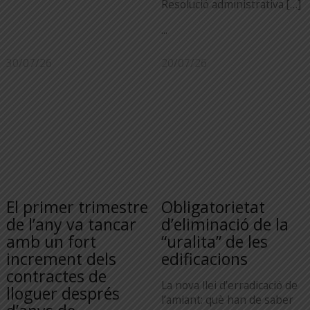
Resolució administrativa […]
...
30/07/26
20/07/26
El primer trimestre
Obligatorietat
de l’any va tancar
d’eliminació de la
amb un fort
“uralita” de les
increment dels
edificacions
contractes de
La nova llei d’erradicació de
lloguer després
l’amiant: què han de saber