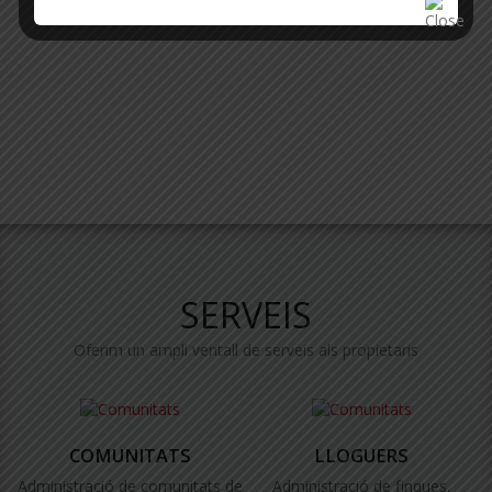
SERVEIS
Oferim un ampli ventall de serveis als propietaris
COMUNITATS
LLOGUERS
Administració de comunitats de
Administració de finques,