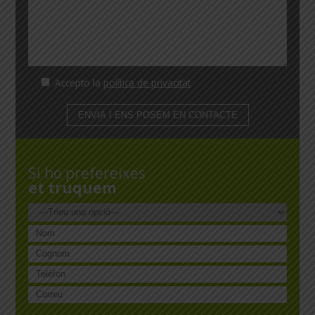
Accepto la
política de privacitat
Si ho prefereixes
et truquem