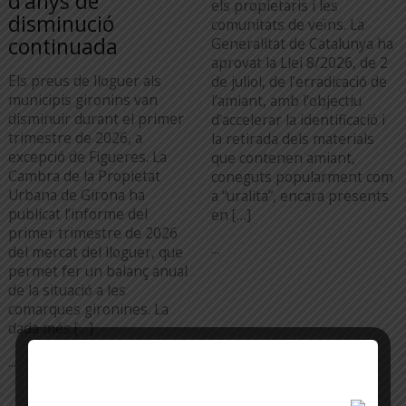
d’anys de
els propietaris i les
disminució
comunitats de veïns. La
continuada
Generalitat de Catalunya ha
aprovat la Llei 8/2026, de 2
Els preus de lloguer als
de juliol, de l’erradicació de
municipis gironins van
l’amiant, amb l’objectiu
disminuir durant el primer
d’accelerar la identificació i
trimestre de 2026, a
la retirada dels materials
excepció de Figueres. La
que contenen amiant,
Cambra de la Propietat
coneguts popularment com
Urbana de Girona ha
a “uralita”, encara presents
publicat l’informe del
en […]
primer trimestre de 2026
...
del mercat del lloguer, que
permet fer un balanç anual
de la situació a les
comarques gironines. La
dada més […]
...
TOTA L'ACTUALITAT