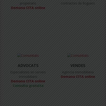
propietaris
contractes de lloguers
Demana CITA online
ADVOCATS
VENDES
Especialistes en serveis
Agència immobiliària
immobiliaris
Demana CITA online
Demana CITA online
Consulta gratuïta