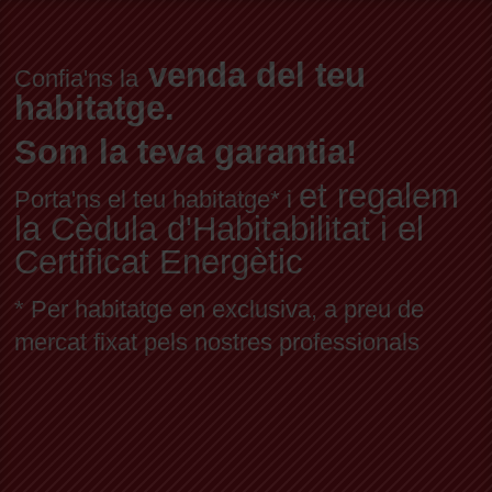
venda del teu
Confia'ns la
habitatge.
Som la teva garantia!
et regalem
Porta'ns el teu habitatge* i
la Cèdula d'Habitabilitat i el
Certificat Energètic
* Per habitatge en exclusiva, a preu de
mercat fixat pels nostres professionals