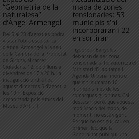
“Geometria de la
mapa de zones
naturalesa”
tensionades: 53
d’Àngel Armengol
municipis s’hi
incorporaran i 22
Del 5 al 28 d’agost es podrà
en sortiran
visitar l’obra escultòrica
d’Àngel Armengol a la seu
Figueres i Banyoles
de la Cambra de la Propietat
deixaran de ser zona
de Girona, al carrer
tensionada si ho autoritza el
Ciutadans, 12, de dilluns a
Ministeri d’Habitatge i
divendres de 17 a 20 h. La
Agenda Urbana, mentre
inauguració tindrà lloc
que s’hi sumaran 16
aquest dimecres 5 d’agost, a
municipis més de les
les 19 h. Exposició
comarques gironines. Cal
organitzada pels Amics del
destacar, però, que aquesta
Museu d’Art […]
modificació del mapa, de
moment, no està vigent.
...
Perquè ho estigui, cal, en
primer lloc, que la
Generalitat publiqui una