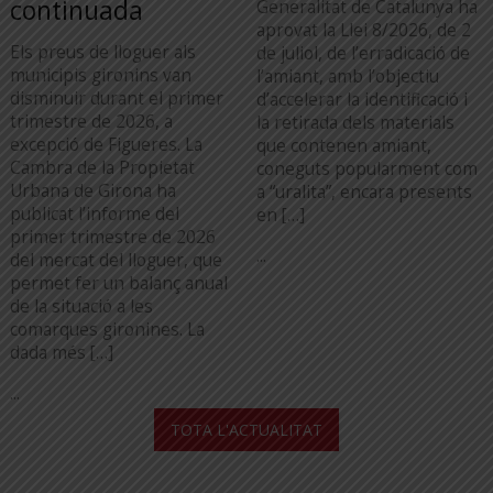
continuada
Generalitat de Catalunya ha
aprovat la Llei 8/2026, de 2
Els preus de lloguer als
de juliol, de l’erradicació de
municipis gironins van
l’amiant, amb l’objectiu
disminuir durant el primer
d’accelerar la identificació i
trimestre de 2026, a
la retirada dels materials
excepció de Figueres. La
que contenen amiant,
Cambra de la Propietat
coneguts popularment com
Urbana de Girona ha
a “uralita”, encara presents
publicat l’informe del
en […]
primer trimestre de 2026
...
del mercat del lloguer, que
permet fer un balanç anual
de la situació a les
comarques gironines. La
dada més […]
...
TOTA L'ACTUALITAT