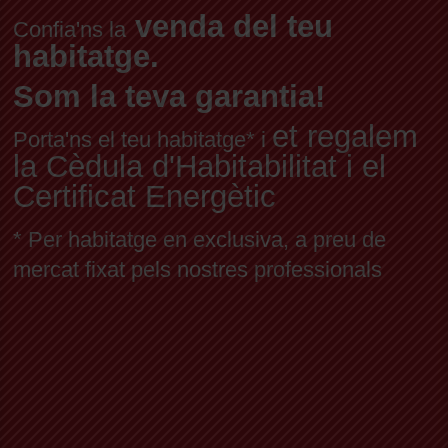
venda del teu
Confia'ns la
habitatge.
Som la teva garantia!
et regalem
Porta'ns el teu habitatge* i
la Cèdula d'Habitabilitat i el
Certificat Energètic
* Per habitatge en exclusiva, a preu de
mercat fixat pels nostres professionals