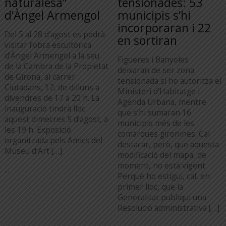
naturalesa”
tensionades: 53
d’Àngel Armengol
municipis s’hi
incorporaran i 22
Del 5 al 28 d’agost es podrà
en sortiran
visitar l’obra escultòrica
d’Àngel Armengol a la seu
Figueres i Banyoles
de la Cambra de la Propietat
deixaran de ser zona
de Girona, al carrer
tensionada si ho autoritza el
Ciutadans, 12, de dilluns a
Ministeri d’Habitatge i
divendres de 17 a 20 h. La
Agenda Urbana, mentre
inauguració tindrà lloc
que s’hi sumaran 16
aquest dimecres 5 d’agost, a
municipis més de les
les 19 h. Exposició
comarques gironines. Cal
organitzada pels Amics del
destacar, però, que aquesta
Museu d’Art […]
modificació del mapa, de
moment, no està vigent.
...
Perquè ho estigui, cal, en
primer lloc, que la
Generalitat publiqui una
Resolució administrativa […]