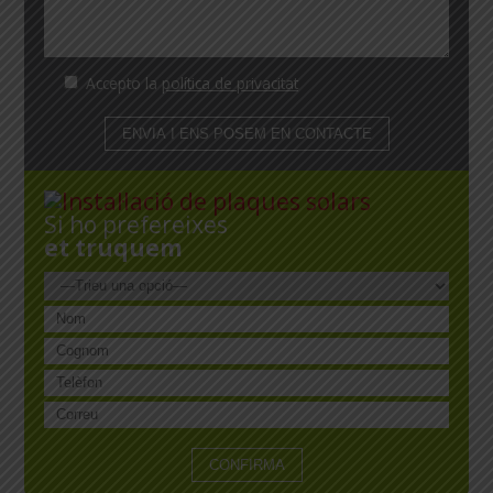
Accepto la
política de privacitat
Si ho prefereixes
et truquem