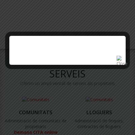
SERVEIS
Oferim un ampli ventall de serveis als propietaris
COMUNITATS
LLOGUERS
Administració de comunitats de
Administració de finques,
propietaris
contractes de lloguers
Demana CITA online