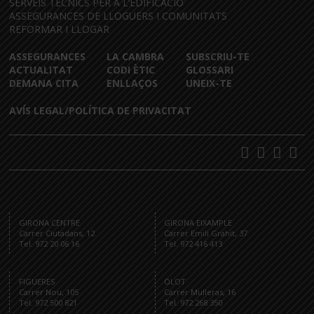
SERVEIS TÈCNICS PER A L’EDIFICACIÓ
ASSEGURANCES DE LLOGUERS I COMUNITATS
REFORMAR I LLOGAR
ASSEGURANCES
LA CAMBRA
SUBSCRIU-TE
ACTUALITAT
CODI ÈTIC
GLOSSARI
DEMANA CITA
ENLLAÇOS
UNEIX-TE
AVÍS LEGAL/POLÍTICA DE PRIVACITAT
GIRONA CENTRE
GIRONA EIXAMPLE
Carrer Ciutadans, 12
Carrer Emili Grahit, 37
Tel. 972 20 06 16
Tel. 972 416 413
FIGUERES
OLOT
Carrer Nou, 105
Carrer Mulleras, 16
Tel. 972 500 821
Tel. 972 268 350