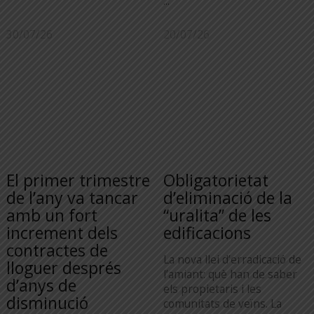
...
30/07/26
20/07/26
El primer trimestre
Obligatorietat
de l’any va tancar
d’eliminació de la
amb un fort
“uralita” de les
increment dels
edificacions
contractes de
La nova llei d’erradicació de
lloguer després
l’amiant: què han de saber
d’anys de
els propietaris i les
disminució
comunitats de veïns. La