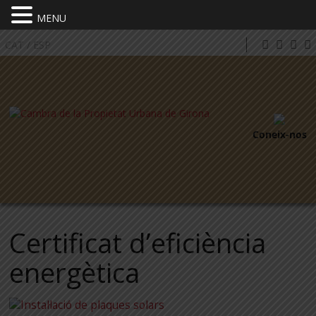
MENU
CAT
/
ESP
Coneix-nos
Certificat d’eficiència
energètica