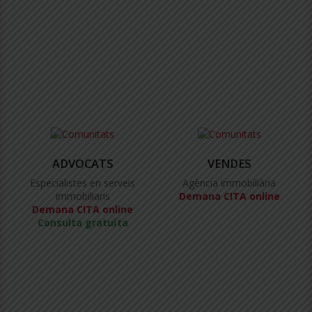
ADVOCATS
VENDES
Especialistes en serveis
Agència immobiliària
immobiliaris
Demana CITA online
Demana CITA online
Consulta gratuïta