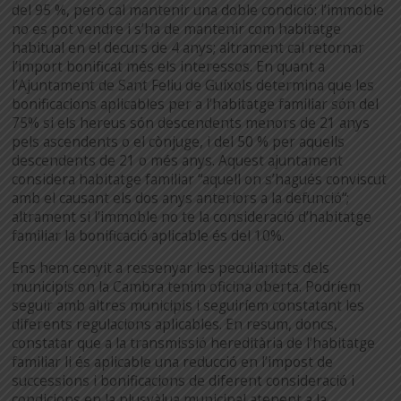
del 95 %, però cal mantenir una doble condició: l’immoble
no es pot vendre i s’ha de mantenir com habitatge
habitual en el decurs de 4 anys; altrament cal retornar
l’import bonificat més els interessos. En quant a
l’Ajuntament de Sant Feliu de Guíxols determina que les
bonificacions aplicables per a l’habitatge familiar són del
75% si els hereus són descendents menors de 21 anys
pels ascendents o el cònjuge, i del 50 % per aquells
descendents de 21 o més anys. Aquest ajuntament
considera habitatge familiar “aquell on s’hagués conviscut
amb el causant els dos anys anteriors a la defunció“;
altrament si l’immoble no te la consideració d’habitatge
familiar la bonificació aplicable és del 10%.
Ens hem cenyit a ressenyar les peculiaritats dels
municipis on la Cambra tenim oficina oberta. Podríem
seguir amb altres municipis i seguiríem constatant les
diferents regulacions aplicables. En resum, doncs,
constatar que a la transmissió hereditària de l’habitatge
familiar li és aplicable una reducció en l’impost de
successions i bonificacions de diferent consideració i
condicions en la plusvàlua municipal atenent a la