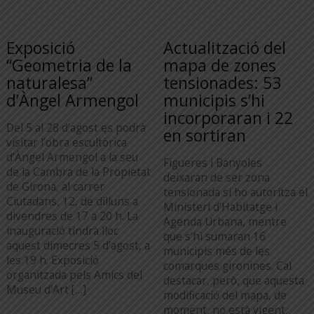
Exposició
Actualització del
“Geometria de la
mapa de zones
naturalesa”
tensionades: 53
d’Àngel Armengol
municipis s’hi
incorporaran i 22
Del 5 al 28 d’agost es podrà
en sortiran
visitar l’obra escultòrica
d’Àngel Armengol a la seu
Figueres i Banyoles
de la Cambra de la Propietat
deixaran de ser zona
de Girona, al carrer
tensionada si ho autoritza el
Ciutadans, 12, de dilluns a
Ministeri d’Habitatge i
divendres de 17 a 20 h. La
Agenda Urbana, mentre
inauguració tindrà lloc
que s’hi sumaran 16
aquest dimecres 5 d’agost, a
municipis més de les
les 19 h. Exposició
comarques gironines. Cal
organitzada pels Amics del
destacar, però, que aquesta
Museu d’Art […]
modificació del mapa, de
moment, no està vigent.