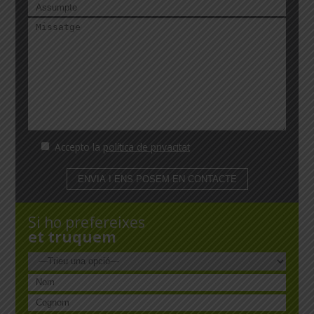
Accepto la
política de privacitat
Si ho prefereixes
et truquem