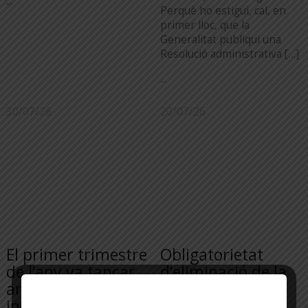
...
Perquè ho estigui, cal, en
primer lloc, que la
Generalitat publiqui una
Resolució administrativa […]
...
30/07/26
20/07/26
El primer trimestre
Obligatorietat
de l’any va tancar
d’eliminació de la
amb un fort
“uralita” de les
increment dels
edificacions