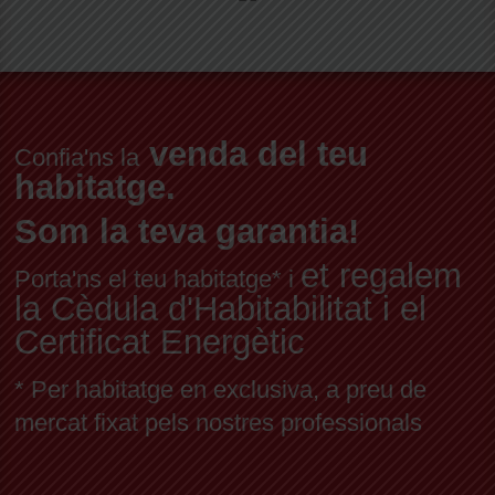
venda del teu
Confia'ns la
habitatge.
Som la teva garantia!
et regalem
Porta'ns el teu habitatge* i
la Cèdula d'Habitabilitat i el
Certificat Energètic
* Per habitatge en exclusiva, a preu de
mercat fixat pels nostres professionals