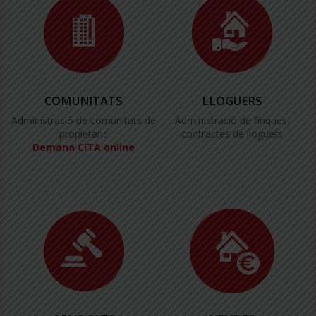
COMUNITATS
LLOGUERS
Administració de comunitats de
Administració de finques,
propietaris
contractes de lloguers
Demana CITA online