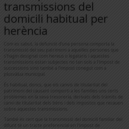
transmissions del
domicili habitual per
herència
Com es sabut, la defunció d’una persona comporta la
transmissió del seu patrimoni a aquelles persones que
s’hagin designat com hereus o legataris i aquestes
transmissions estan subjectes no tan sols a l’impost de
successions sinó també a l’impost conegut com a
plusvàlua municipal.
És habitual, doncs, que els canvis de titularitat del
patrimoni del causant comporti a les famílies uns certs
problemes en la seva tresoreria, derivats dels tràmits de
canvi de titularitat dels béns i dels impostos que recauen
sobre aquestes transmissions.
També és cert que la transmissió del domicili familiar del
difunt té un tracte preferencial en l’impost de