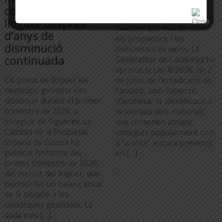
contractes de
La nova llei d’erradicació de
lloguer després
l’amiant: què han de saber
d’anys de
els propietaris i les
disminució
comunitats de veïns. La
continuada
Generalitat de Catalunya ha
aprovat la Llei 8/2026, de 2
Els preus de lloguer als
de juliol, de l’erradicació de
municipis gironins van
l’amiant, amb l’objectiu
disminuir durant el primer
d’accelerar la identificació i
trimestre de 2026, a
la retirada dels materials
excepció de Figueres. La
que contenen amiant,
Cambra de la Propietat
coneguts popularment com
Urbana de Girona ha
a “uralita”, encara presents
publicat l’informe del
en […]
primer trimestre de 2026
...
del mercat del lloguer, que
permet fer un balanç anual
de la situació a les
comarques gironines. La
dada més […]