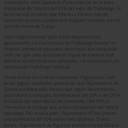
successions, amb l’aplicació d’una reducció en la base
imposable de l’impost del 95% del valor de l’habitatge. Si
bé hi ha una condició: que l’hereu o hereus han de
mantenir-se com a propietaris d’aquest immoble per un
període mínim de 5 anys.
Hem volgut conèixer quin tracte dispensen els
ajuntaments a la transmissió de l’habitatge familiar en
l’impost anomenat plusvàlua municipal i ens ha quedat
molt clar que cada ajuntament regula de manera molt
diferent les bonificacions aplicables a la transmissió per
herència de l’habitatge habitual.
Sense entrar en el detall d’aquestes regulacions, i per
posar alguns exemples, podem dir que l’Ajuntament de
Girona estableix pels hereus que siguin descendents,
ascendents o cònjuges, bonificacions del 50% o del 20 %
en funció del valor del sòl de l’immoble; i del 90% si
l’hereu fos el cònjuge que ja fos copropietari del referit
habitatge. Per la seva part, l’Ajuntament d’Olot preveu
una bonificació del 70% sense més distinció. D’altra
banda, l’Ajuntament de Figueres preveu una bonificació