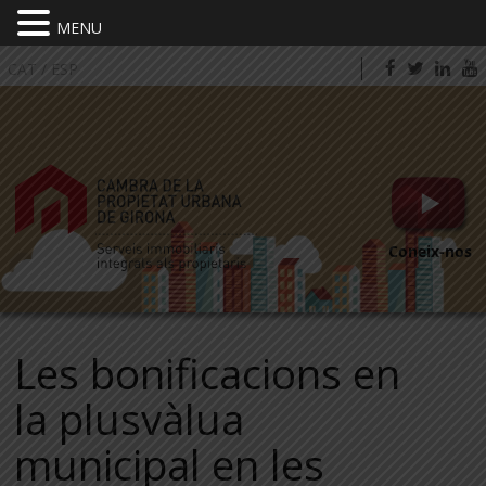
MENU
CAT
/
ESP
Coneix-nos
Les bonificacions en
la plusvàlua
municipal en les