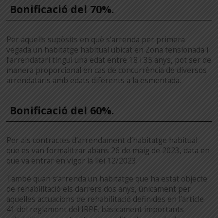
Bonificació del 70%.
Per aquells supòsits en què s’arrenda per primera
vegada un habitatge habitual ubicat en Zona tensionada i
l’arrendatari tingui una edat entre 18 i 35 anys, pot ser de
manera proporcional en cas de concurrència de diversos
arrendataris amb edats diferents a la esmentada.
Bonificació del 60%.
Per als contractes d’arrendament d’habitatge habitual
que es van formalitzar abans 26 de maig de 2023, data en
que va entrar en vigor la llei 12/2023.
També quan s’arrenda un habitatge que ha estat objecte
de rehabilitació els darrers dos anys, únicament per
aquelles actuacions de rehabilitació definides en l’article
41 del reglament del IRPF, bàsicament importants