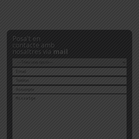
Posa’t en
contacte amb
nosaltres via
mail