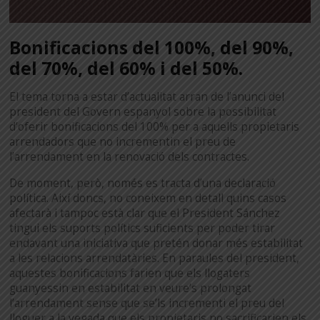
Bonificacions del 100%, del 90%,
del 70%, del 60% i del 50%.
El tema torna a estar d’actualitat arran de l’anunci del
president del Govern espanyol sobre la possibilitat
d’oferir bonificacions del 100% per a aquells propietaris
arrendadors que no incrementin el preu de
l’arrendament en la renovació dels contractes.
De moment, però, només es tracta d’una declaració
política. Així doncs, no coneixem en detall quins casos
afectarà i tampoc està clar que el President Sánchez
tingui els suports polítics suficients per poder tirar
endavant una iniciativa que pretén donar més estabilitat
a les relacions arrendatàries. En paraules del president,
aquestes bonificacions farien que els llogaters
guanyessin en estabilitat en veure’s prolongat
l’arrendament sense que se’ls incrementi el preu del
lloguer a la vegada que els propietaris no sacrificarien els