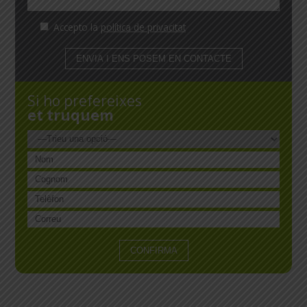
Accepto la
política de privacitat
Si ho prefereixes
et truquem