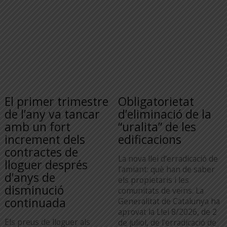
El primer trimestre
Obligatorietat
de l’any va tancar
d’eliminació de la
amb un fort
“uralita” de les
increment dels
edificacions
contractes de
La nova llei d’erradicació de
lloguer després
l’amiant: què han de saber
d’anys de
els propietaris i les
disminució
comunitats de veïns. La
continuada
Generalitat de Catalunya ha
aprovat la Llei 8/2026, de 2
Els preus de lloguer als
de juliol, de l’erradicació de