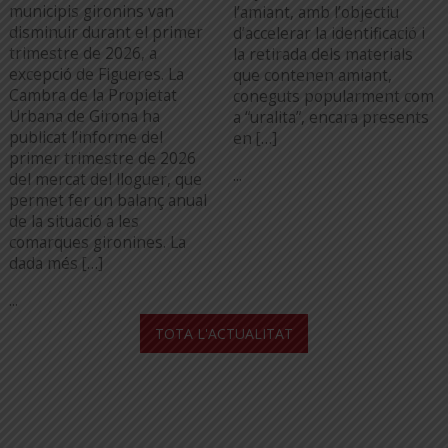
municipis gironins van
l’amiant, amb l’objectiu
disminuir durant el primer
d’accelerar la identificació i
trimestre de 2026, a
la retirada dels materials
excepció de Figueres. La
que contenen amiant,
Cambra de la Propietat
coneguts popularment com
Urbana de Girona ha
a “uralita”, encara presents
publicat l’informe del
en […]
primer trimestre de 2026
...
del mercat del lloguer, que
permet fer un balanç anual
de la situació a les
comarques gironines. La
dada més […]
...
TOTA L'ACTUALITAT