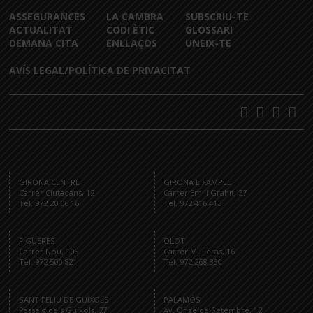
ASSEGURANCES
LA CAMBRA
SUBSCRIU-TE
ACTUALITAT
CODI ÈTIC
GLOSSARI
DEMANA CITA
ENLLAÇOS
UNEIX-TE
AVÍS LEGAL/POLÍTICA DE PRIVACITAT
GIRONA CENTRE
GIRONA EIXAMPLE
Carrer Ciutadans, 12
Carrer Emili Grahit, 37
Tel. 972 20 06 16
Tel. 972 416 413
FIGUERES
OLOT
Carrer Nou, 105
Carrer Mulleras, 16
Tel. 972 500 821
Tel. 972 268 350
SANT FELIU DE GUÍXOLS
PALAMÓS
Passeig dels Guíxols, 27
Av. Onze de Setembre, 12