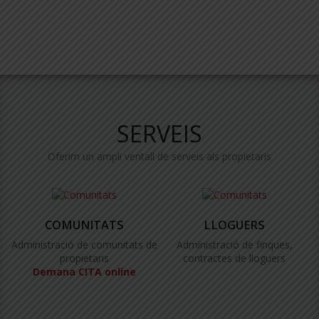
SERVEIS
Oferim un ampli ventall de serveis als propietaris
COMUNITATS
LLOGUERS
Administració de comunitats de
Administració de finques,
propietaris
contractes de lloguers
Demana CITA online