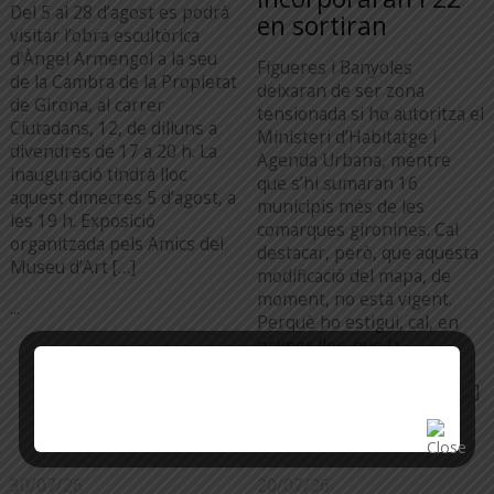
Del 5 al 28 d’agost es podrà
en sortiran
visitar l’obra escultòrica
d’Àngel Armengol a la seu
Figueres i Banyoles
de la Cambra de la Propietat
deixaran de ser zona
de Girona, al carrer
tensionada si ho autoritza el
Ciutadans, 12, de dilluns a
Ministeri d’Habitatge i
divendres de 17 a 20 h. La
Agenda Urbana, mentre
inauguració tindrà lloc
que s’hi sumaran 16
aquest dimecres 5 d’agost, a
municipis més de les
les 19 h. Exposició
comarques gironines. Cal
organitzada pels Amics del
destacar, però, que aquesta
Museu d’Art […]
modificació del mapa, de
moment, no està vigent.
...
Perquè ho estigui, cal, en
primer lloc, que la
Generalitat publiqui una
Resolució administrativa […]
...
30/07/26
20/07/26