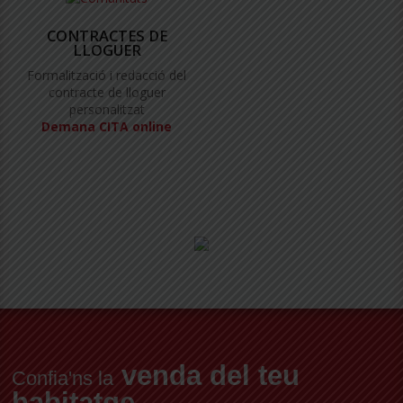
CONTRACTES DE
LLOGUER
Formalització i redacció del
contracte de lloguer
personalitzat
Demana CITA online
venda del teu
Confia'ns la
habitatge.