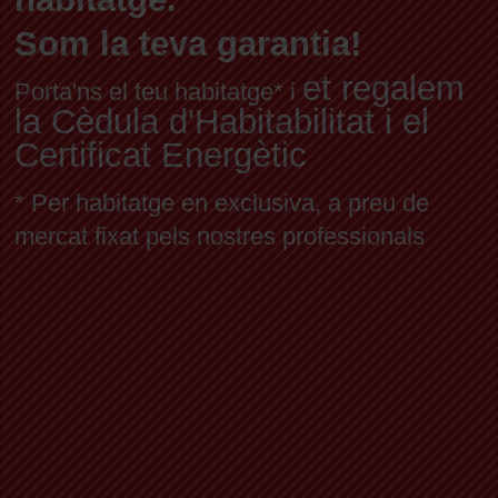
Som la teva garantia!
et regalem
Porta'ns el teu habitatge* i
la Cèdula d'Habitabilitat i el
Certificat Energètic
* Per habitatge en exclusiva, a preu de
mercat fixat pels nostres professionals