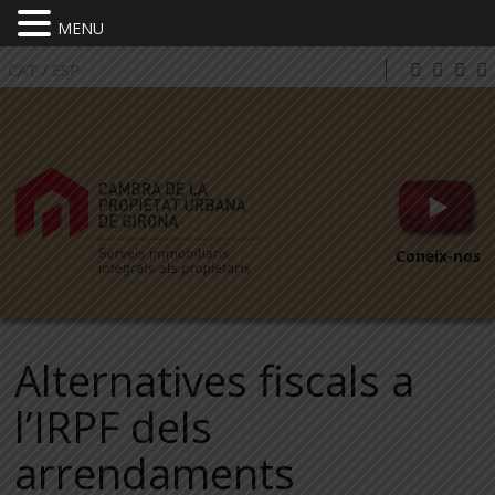
MENU
CAT
/
ESP
Coneix-nos
Alternatives fiscals a
l’IRPF dels
arrendaments