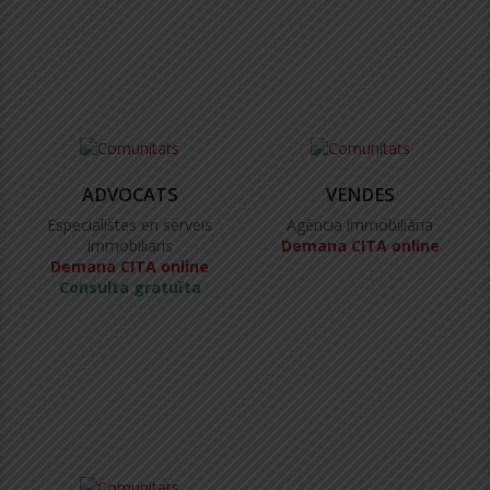
ADVOCATS
VENDES
Especialistes en serveis
Agència immobiliària
immobiliaris
Demana CITA online
Demana CITA online
Consulta gratuïta