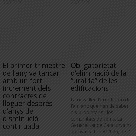
30/07/26
20/07/26
El primer trimestre
Obligatorietat
de l’any va tancar
d’eliminació de la
amb un fort
“uralita” de les
increment dels
edificacions
contractes de
La nova llei d’erradicació de
lloguer després
l’amiant: què han de saber
d’anys de
els propietaris i les
disminució
comunitats de veïns. La
continuada
Generalitat de Catalunya ha
aprovat la Llei 8/2026, de 2