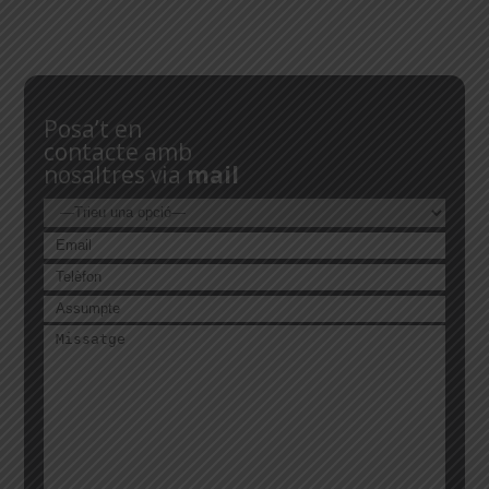
Posa’t en
contacte amb
nosaltres via
mail