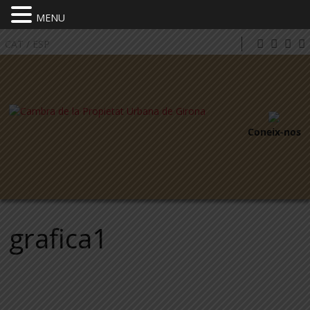
MENU
CAT
/
ESP
Coneix-nos
grafica1