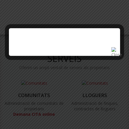
SERVEIS
Oferim un ampli ventall de serveis als propietaris
COMUNITATS
LLOGUERS
Administració de comunitats de
Administració de finques,
propietaris
contractes de lloguers
Demana CITA online