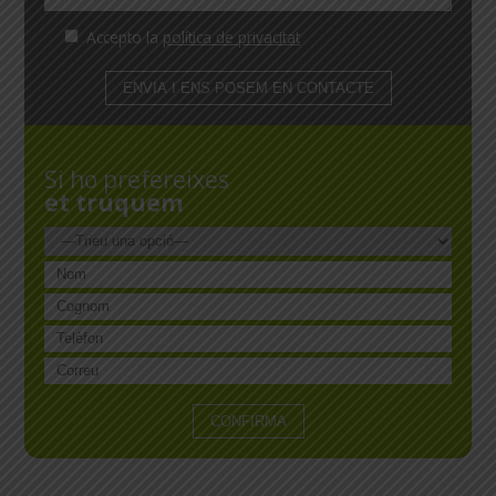
Accepto la
política de privacitat
Si ho prefereixes
et truquem