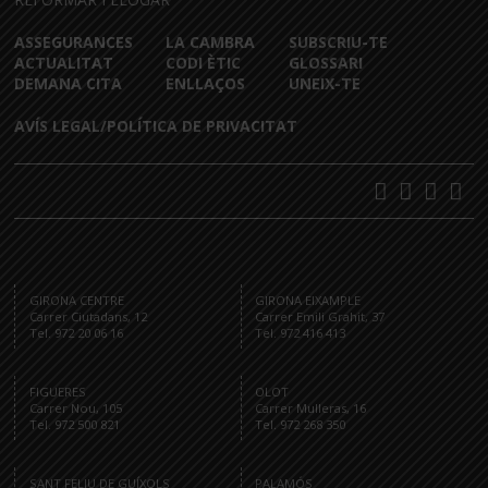
ASSEGURANCES
LA CAMBRA
SUBSCRIU-TE
ACTUALITAT
CODI ÈTIC
GLOSSARI
DEMANA CITA
ENLLAÇOS
UNEIX-TE
AVÍS LEGAL/POLÍTICA DE PRIVACITAT
GIRONA CENTRE
GIRONA EIXAMPLE
Carrer Ciutadans, 12
Carrer Emili Grahit, 37
Tel. 972 20 06 16
Tel. 972 416 413
FIGUERES
OLOT
Carrer Nou, 105
Carrer Mulleras, 16
Tel. 972 500 821
Tel. 972 268 350
SANT FELIU DE GUÍXOLS
PALAMÓS