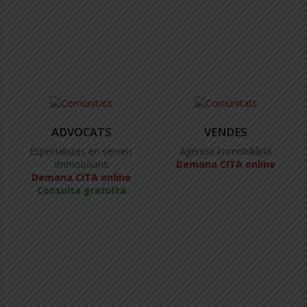
ADVOCATS
VENDES
Especialistes en serveis
Agència immobiliària
immobiliaris
Demana CITA online
Demana CITA online
Consulta gratuïta