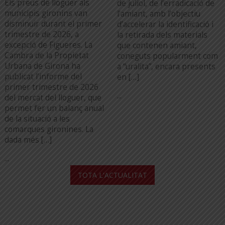
Els preus de lloguer als
de juliol, de l’erradicació de
municipis gironins van
l’amiant, amb l’objectiu
disminuir durant el primer
d’accelerar la identificació i
trimestre de 2026, a
la retirada dels materials
excepció de Figueres. La
que contenen amiant,
Cambra de la Propietat
coneguts popularment com
Urbana de Girona ha
a “uralita”, encara presents
publicat l’informe del
en […]
primer trimestre de 2026
...
del mercat del lloguer, que
permet fer un balanç anual
de la situació a les
comarques gironines. La
dada més […]
...
TOTA L'ACTUALITAT