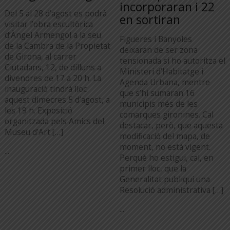
incorporaran i 22
Del 5 al 28 d’agost es podrà
en sortiran
visitar l’obra escultòrica
d’Àngel Armengol a la seu
Figueres i Banyoles
de la Cambra de la Propietat
deixaran de ser zona
de Girona, al carrer
tensionada si ho autoritza el
Ciutadans, 12, de dilluns a
Ministeri d’Habitatge i
divendres de 17 a 20 h. La
Agenda Urbana, mentre
inauguració tindrà lloc
que s’hi sumaran 16
aquest dimecres 5 d’agost, a
municipis més de les
les 19 h. Exposició
comarques gironines. Cal
organitzada pels Amics del
destacar, però, que aquesta
Museu d’Art […]
modificació del mapa, de
moment, no està vigent.
...
Perquè ho estigui, cal, en
primer lloc, que la
Generalitat publiqui una
Resolució administrativa […]
...