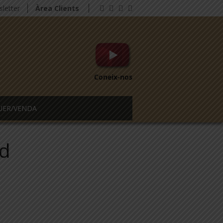
letter
Àrea Clients
Coneix-nos
UER/VENDA
ad