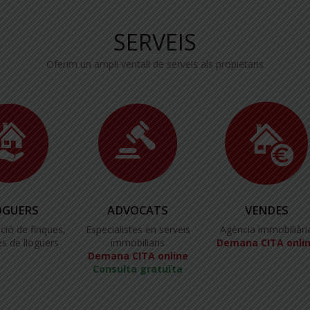
SERVEIS
Oferim un ampli ventall de serveis als propietaris
OGUERS
ADVOCATS
VENDES
ció de finques,
Especialistes en serveis
Agència immobiliàri
s de lloguers
immobiliaris
Demana CITA onli
Demana CITA online
Consulta gratuïta