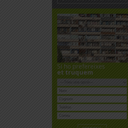
Si ho prefereixes
et truquem