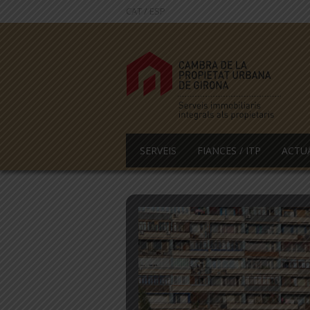
CAT
/
ESP
SERVEIS
FIANCES / ITP
ACTU