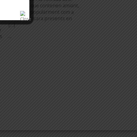
materials que contenen amiant,
a
coneguts popularment com a
“uralita”, encara presents en
[…]
n
...
es