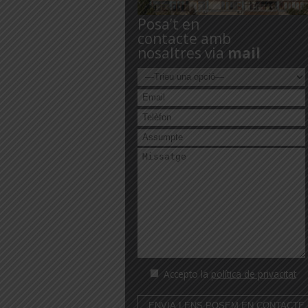
Posa’t en
contacte amb
nosaltres via
mail
Accepto la
política de privacitat