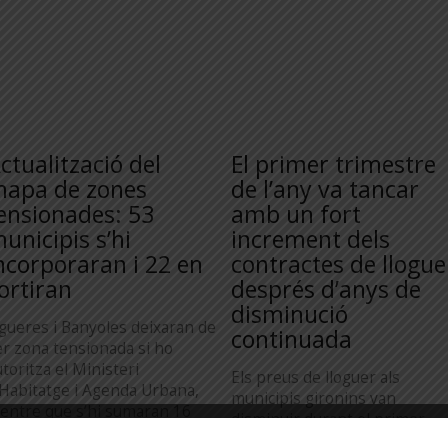
ctualització del
El primer trimestre
apa de zones
de l’any va tancar
ensionades: 53
amb un fort
unicipis s’hi
increment dels
ncorporaran i 22 en
contractes de llogue
ortiran
després d’anys de
disminució
igueres i Banyoles deixaran de
continuada
er zona tensionada si ho
toritza el Ministeri
Els preus de lloguer als
’Habitatge i Agenda Urbana,
municipis gironins van
entre que s’hi sumaran 16
disminuir durant el primer
unicipis més de les
trimestre de 2026, a excepció