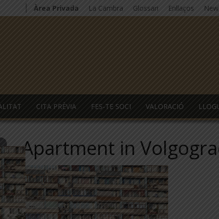
Àrea Privada
La Cambra
Glossari
Enllaços
News
ALITAT
CITA PRÈVIA
FES-TE SOCI
VALORACIÓ
LLOG
Apartment in Volgogr