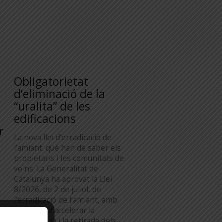
Obligatorietat
d’eliminació de la
“uralita” de les
edificacions
r
La nova llei d’erradicació de
l’amiant: què han de saber els
propietaris i les comunitats de
veïns. La Generalitat de
Catalunya ha aprovat la Llei
8/2026, de 2 de juliol, de
l’erradicació de l’amiant, amb
l’objectiu d’accelerar la
identificació i la retirada dels