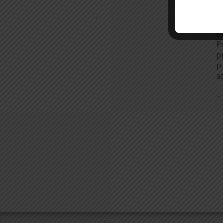
c
d
...
m
m
P
pr
p
a
...