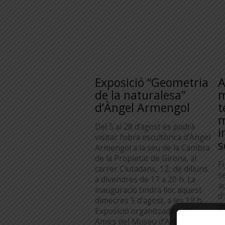
Exposició “Geometria
A
de la naturalesa”
m
d’Àngel Armengol
t
m
Del 5 al 28 d’agost es podrà
i
visitar l’obra escultòrica d’Àngel
s
Armengol a la seu de la Cambra
de la Propietat de Girona, al
F
carrer Ciutadans, 12, de dilluns
s
a divendres de 17 a 20 h. La
au
inauguració tindrà lloc aquest
d
dimecres 5 d’agost, a les 19 h.
m
Exposició organitzada pels
m
Amics del Museu d’Art […]