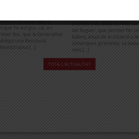
omarques gironines. Cal
de Figueres. La Cambra de la
estacar, però, que aquesta
Propietat Urbana de Girona h
odificació del mapa, de
publicat l’informe del primer
oment, no està vigent.
trimestre de 2026 del mercat
erquè ho estigui, cal, en
del lloguer, que permet fer u
imer lloc, que la Generalitat
balanç anual de la situació a l
ubliqui una Resolució
comarques gironines. La dada
dministrativa […]
més […]
...
TOTA L'ACTUALITAT