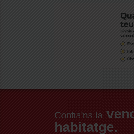
vend
Confia'ns la
habitatge.