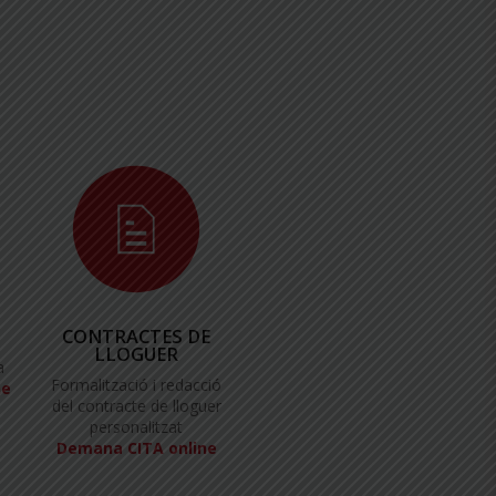
CONTRACTES DE
LLOGUER
a
Formalització i redacció
ne
del contracte de lloguer
personalitzat
Demana CITA online