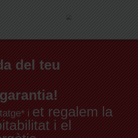
a del teu
garantia!
et regalem la
tatge* i
abilitat i el