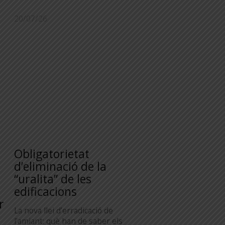
20/07/26
Obligatorietat
d’eliminació de la
“uralita” de les
edificacions
r
La nova llei d’erradicació de
l’amiant: què han de saber els