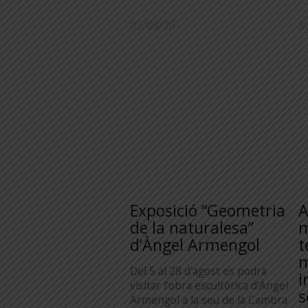
05/08/26
3
Exposició “Geometria
A
de la naturalesa”
m
d’Àngel Armengol
t
m
Del 5 al 28 d’agost es podrà
i
visitar l’obra escultòrica d’Àngel
s
Armengol a la seu de la Cambra