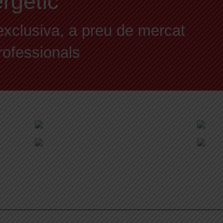
ergètic
exclusiva, a preu de mercat
professionals