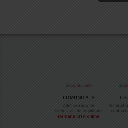
COMUNITATS
LL
Administració de
Administra
comunitats de propietaris
contracte
Demana CITA online