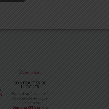
CONTRACTES DE
LLOGUER
a
Formalització i redacció
ne
del contracte de lloguer
personalitzat
Demana CITA online