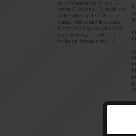
de la Propietat de Girona, al
F
carrer Ciutadans, 12, de dilluns
s
a divendres de 17 a 20 h. La
au
inauguració tindrà lloc aquest
d
dimecres 5 d’agost, a les 19 h.
m
Exposició organitzada pels
m
Amics del Museu d’Art […]
c
d
...
m
m
P
pr
p
a
...