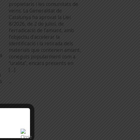
propietaris i les comunitats de
veïns. La Generalitat de
Catalunya ha aprovat la Llei
8/2026, de 2 de juliol, de
l’erradicació de l’amiant, amb
l’objectiu d’accelerar la
identificació i la retirada dels
materials que contenen amiant,
a
coneguts popularment com a
“uralita”, encara presents en
[…]
n
...
es