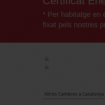
Certificat En
* Per habitatge en 
fixat pels nostres 
Altres Cambres a Catalunya