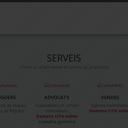
SERVEIS
Oferim un ampli ventall de serveis als propietaris
OGUERS
ADVOCATS
VENDES
ció de finques,
Especialistes en serveis
Agència immobiliàri
s de lloguers
immobiliaris
Demana CITA onli
Demana CITA online
Consulta gratuïta