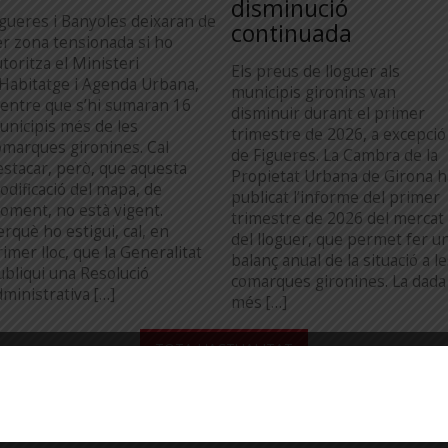
disminució
igueres i Banyoles deixaran de
continuada
er zona tensionada si ho
toritza el Ministeri
Els preus de lloguer als
’Habitatge i Agenda Urbana,
municipis gironins van
entre que s’hi sumaran 16
disminuir durant el primer
unicipis més de les
trimestre de 2026, a excepció
omarques gironines. Cal
de Figueres. La Cambra de la
estacar, però, que aquesta
Propietat Urbana de Girona h
odificació del mapa, de
publicat l’informe del primer
oment, no està vigent.
trimestre de 2026 del mercat
erquè ho estigui, cal, en
del lloguer, que permet fer u
imer lloc, que la Generalitat
balanç anual de la situació a l
ubliqui una Resolució
comarques gironines. La dada
dministrativa […]
més […]
...
TOTA L'ACTUALITAT