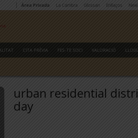
Àrea Privada
La Cambra
Glossari
Enllaços
News
ALITAT
CITA PRÈVIA
FES-TE SOCI
VALORACIÓ
LLOG
urban residential distr
day