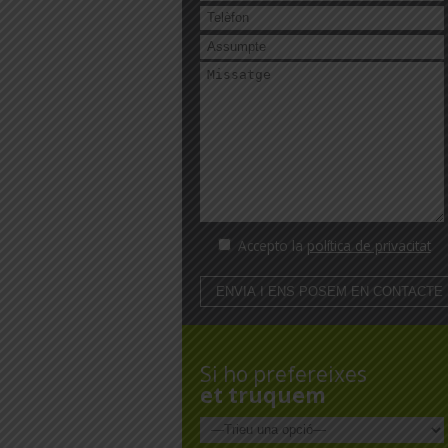
Accepto la
política de privacitat
Si ho prefereixes
et truquem