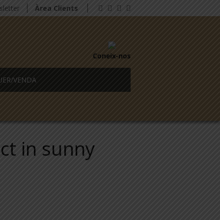
letter
Àrea Clients
Coneix-nos
UER/VENDA
ict in sunny