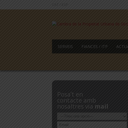
CAT
/
ESP
SERVEIS
FIANCES / ITP
ACTU
Posa’t en
contacte amb
nosaltres via
mail