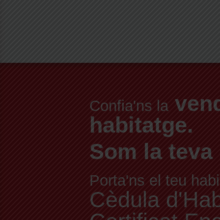
vend
Confia'ns la
habitatge.
Som la teva 
Porta'ns el teu habi
Cèdula d'Habit