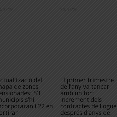
0/07/26
30/07/26
ctualització del
El primer trimestre
apa de zones
de l’any va tancar
ensionades: 53
amb un fort
unicipis s’hi
increment dels
ncorporaran i 22 en
contractes de llogue
ortiran
després d’anys de