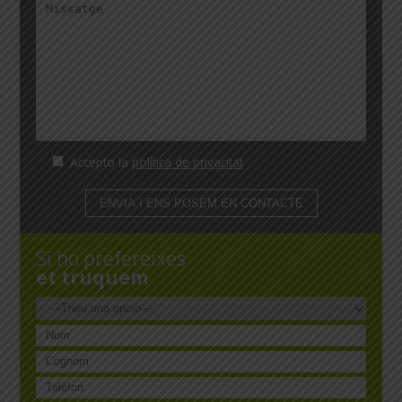
Accepto la
política de privacitat
Si ho prefereixes
et truquem