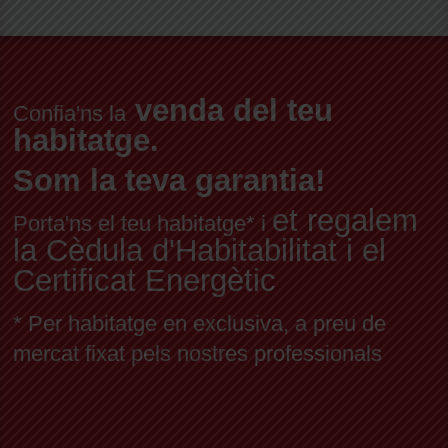
venda del teu
Confia'ns la
habitatge.
Som la teva garantia!
et regalem
Porta'ns el teu habitatge* i
la Cèdula d'Habitabilitat i el
Certificat Energètic
* Per habitatge en exclusiva, a preu de
mercat fixat pels nostres professionals