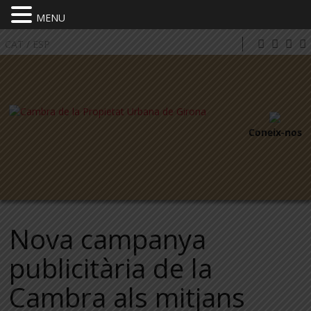
MENU
CAT
/
ESP
Coneix-nos
Nova campanya
publicitària de la
Cambra als mitjans