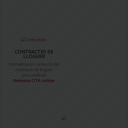
CONTRACTES DE
LLOGUER
Formalització i redacció del
contracte de lloguer
personalitzat
Demana CITA online