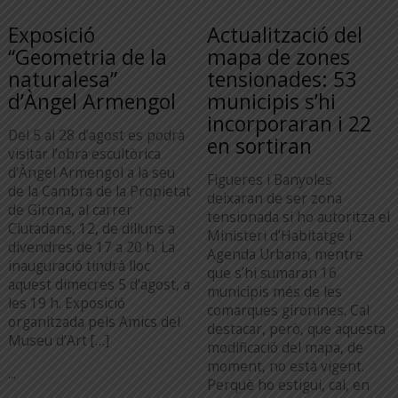
Exposició
Actualització del
“Geometria de la
mapa de zones
naturalesa”
tensionades: 53
d’Àngel Armengol
municipis s’hi
incorporaran i 22
Del 5 al 28 d’agost es podrà
en sortiran
visitar l’obra escultòrica
d’Àngel Armengol a la seu
Figueres i Banyoles
de la Cambra de la Propietat
deixaran de ser zona
de Girona, al carrer
tensionada si ho autoritza el
Ciutadans, 12, de dilluns a
Ministeri d’Habitatge i
divendres de 17 a 20 h. La
Agenda Urbana, mentre
inauguració tindrà lloc
que s’hi sumaran 16
aquest dimecres 5 d’agost, a
municipis més de les
les 19 h. Exposició
comarques gironines. Cal
organitzada pels Amics del
destacar, però, que aquesta
Museu d’Art […]
modificació del mapa, de
moment, no està vigent.
...
Perquè ho estigui, cal, en