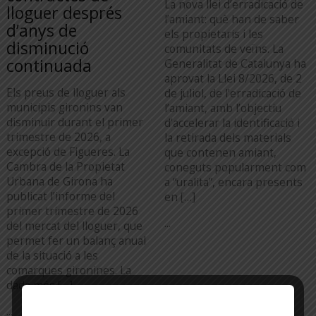
La nova llei d’erradicació de
lloguer després
l’amiant: què han de saber
d’anys de
els propietaris i les
disminució
comunitats de veïns. La
continuada
Generalitat de Catalunya ha
aprovat la Llei 8/2026, de 2
Els preus de lloguer als
de juliol, de l’erradicació de
municipis gironins van
l’amiant, amb l’objectiu
disminuir durant el primer
d’accelerar la identificació i
trimestre de 2026, a
la retirada dels materials
excepció de Figueres. La
que contenen amiant,
Cambra de la Propietat
coneguts popularment com
Urbana de Girona ha
a “uralita”, encara presents
publicat l’informe del
en […]
primer trimestre de 2026
...
del mercat del lloguer, que
permet fer un balanç anual
de la situació a les
comarques gironines. La
dada més […]
...