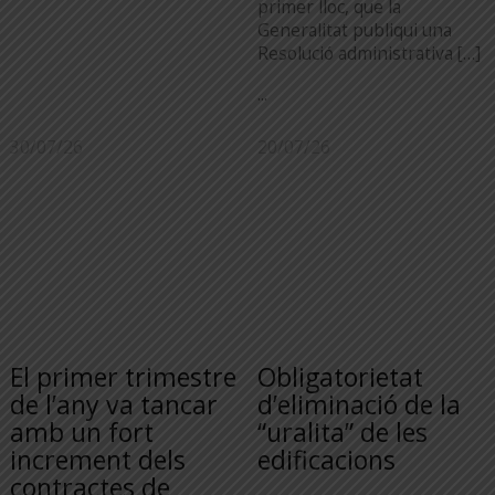
primer lloc, que la
Generalitat publiqui una
Resolució administrativa […]
...
30/07/26
20/07/26
El primer trimestre
Obligatorietat
de l’any va tancar
d’eliminació de la
amb un fort
“uralita” de les
increment dels
edificacions
contractes de