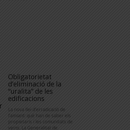
Obligatorietat
d’eliminació de la
“uralita” de les
edificacions
r
La nova llei d’erradicació de
l’amiant: què han de saber els
propietaris i les comunitats de
veïns. La Generalitat de