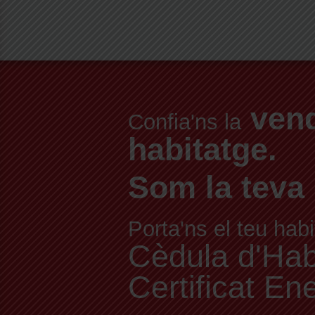
vend
Confia'ns la
habitatge.
Som la teva 
Porta'ns el teu habi
Cèdula d'Habit
Certificat En