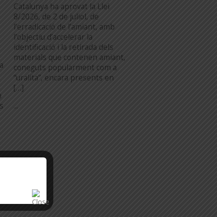
Catalunya ha aprovat la Llei
8/2026, de 2 de juliol, de
l’erradicació de l’amiant, amb
l’objectiu d’accelerar la
identificació i la retirada dels
materials que contenen amiant,
a
coneguts popularment com a
“uralita”, encara presents en
[…]
n
...
es