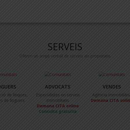
SERVEIS
Oferim un ampli ventall de serveis als propietaris
OGUERS
ADVOCATS
VENDES
ció de finques,
Especialistes en serveis
Agència immobiliàri
s de lloguers
immobiliaris
Demana CITA onli
Demana CITA online
Consulta gratuïta