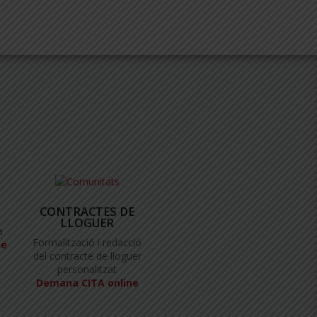
CONTRACTES DE
LLOGUER
a
Formalització i redacció
ne
del contracte de lloguer
personalitzat
Demana CITA online