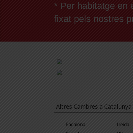
* Per habitatge en 
fixat pels nostres 
Altres Cambres a Catalunya
Badalona
Lleida