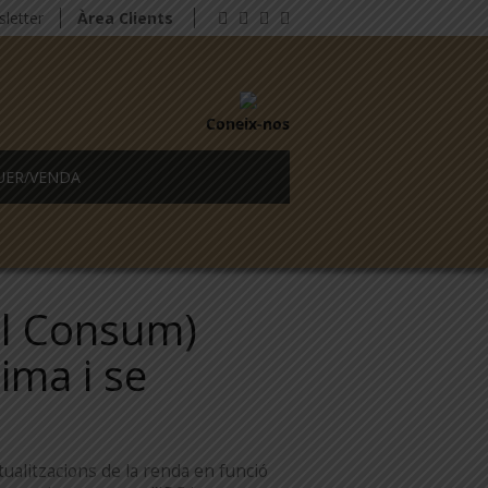
letter
Àrea Clients
Coneix-nos
UER/VENDA
al Consum)
cima i se
ualitzacions de la renda en funció