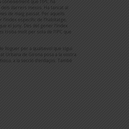
u coneixement que l’IPC ha
 dels darrers mesos. Ha tancat al
mes de maig passat. Per aquells
 l’índex específic de l’habitatge,
ue el juny. Des del gener l’índex
 es troba molt per sota de l’IPC que
 de lloguer per a qualsevol que sigui
at Urbana de Girona posa a la vostra
ística
, a la secció d’enllaços. També