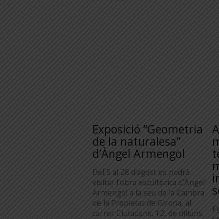
Exposició “Geometria
A
de la naturalesa”
m
d’Àngel Armengol
t
m
Del 5 al 28 d’agost es podrà
i
visitar l’obra escultòrica d’Àngel
s
Armengol a la seu de la Cambra
de la Propietat de Girona, al
F
carrer Ciutadans, 12, de dilluns