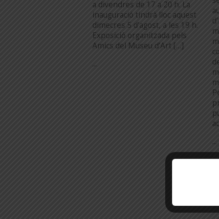
s
a divendres de 17 a 20 h. La
au
inauguració tindrà lloc aquest
d
dimecres 5 d’agost, a les 19 h.
m
Exposició organitzada pels
m
Amics del Museu d’Art […]
c
d
...
m
m
P
pr
p
a
...