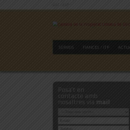
CAT
/
ESP
SERVEIS
FIANCES / ITP
ACTU
Posa’t en
contacte amb
nosaltres via
mail