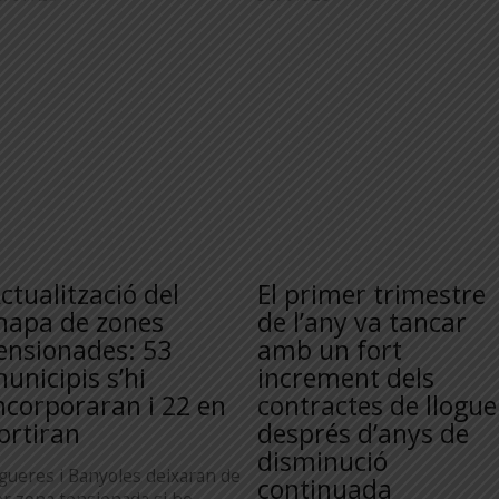
ctualització del
El primer trimestre
apa de zones
de l’any va tancar
ensionades: 53
amb un fort
unicipis s’hi
increment dels
ncorporaran i 22 en
contractes de llogue
ortiran
després d’anys de
disminució
igueres i Banyoles deixaran de
continuada