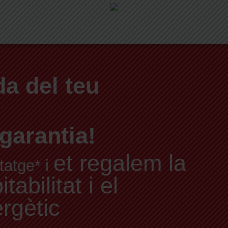
a del teu
garantia!
et regalem la
tatge* i
abilitat i el
ergètic