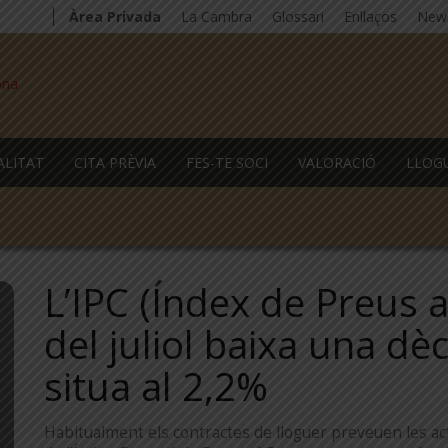
Àrea Privada
La Cambra
Glossari
Enllaços
News
ALITAT
CITA PRÈVIA
FES-TE SOCI
VALORACIÓ
LLOG
L’IPC (Índex de Preus 
del juliol baixa una dè
situa al 2,2%
Habitualment els contractes de lloguer preveuen les act