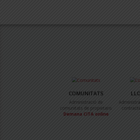
COMUNITATS
LL
Administració de
Administra
comunitats de propietaris
contracte
Demana CITA online