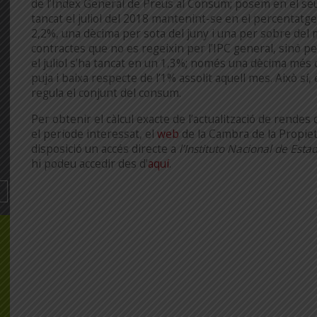
de l’Índex General de Preus al Consum; posem en el se
tancat el juliol del 2018 mantenint-se en el percentatge
2,2%, una dècima per sota del juny i una per sobre del 
contractes que no es regeixin per l’IPC general, sinó per
el juliol s’ha tancat en un 1,3%; només una dècima més q
puja i baixa respecte de l’1% assolit aquell mes. Això sí,
regula el conjunt del consum.
Per obtenir el càlcul exacte de l’actualització de rendes
el període interessat, el
web
de la Cambra de la Propiet
disposició un accés directe a
l’Instituto Nacional de Estad
hi podeu accedir des d’
aquí
.