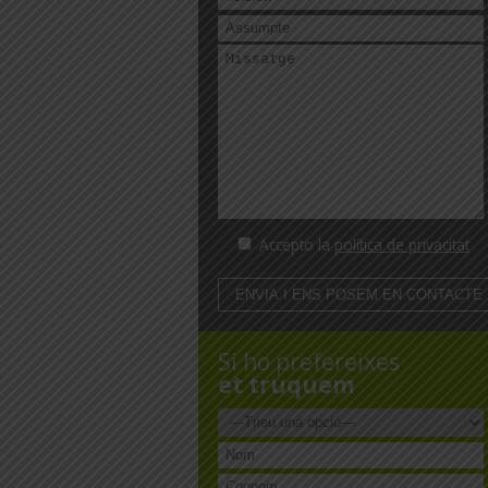
Accepto la
política de privacitat
Si ho prefereixes
et truquem