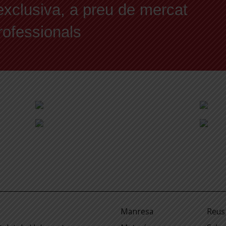
exclusiva, a preu de mercat
professionals
Manresa
Reus