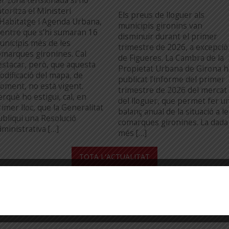
er zona tensionada si ho
toritza el Ministeri
Els preus de lloguer als
’Habitatge i Agenda Urbana,
municipis gironins van
entre que s’hi sumaran 16
disminuir durant el primer
unicipis més de les
trimestre de 2026, a excepció
omarques gironines. Cal
de Figueres. La Cambra de la
estacar, però, que aquesta
Propietat Urbana de Girona h
odificació del mapa, de
publicat l’informe del primer
oment, no està vigent.
trimestre de 2026 del mercat
erquè ho estigui, cal, en
del lloguer, que permet fer u
imer lloc, que la Generalitat
balanç anual de la situació a l
ubliqui una Resolució
comarques gironines. La dada
dministrativa […]
més […]
...
TOTA L'ACTUALITAT