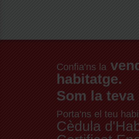
vend
Confia'ns la
habitatge.
Som la teva 
Porta'ns el teu habi
Cèdula d'Habit