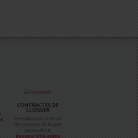
CONTRACTES DE
LLOGUER
a
Formalització i redacció
ne
del contracte de lloguer
personalitzat
Demana CITA online