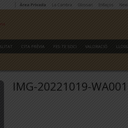
Àrea Privada
La Cambra
Glossari
Enllaços
News
ALITAT
CITA PRÈVIA
FES-TE SOCI
VALORACIÓ
LLOG
IMG-20221019-WA001