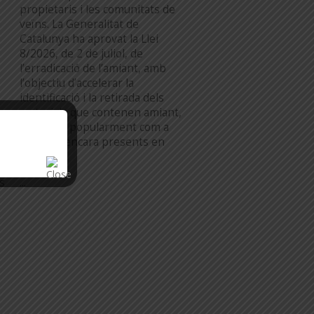
propietaris i les comunitats de
veïns. La Generalitat de
Catalunya ha aprovat la Llei
8/2026, de 2 de juliol, de
l’erradicació de l’amiant, amb
l’objectiu d’accelerar la
identificació i la retirada dels
materials que contenen amiant,
a
coneguts popularment com a
“uralita”, encara presents en
[…]
n
...
es