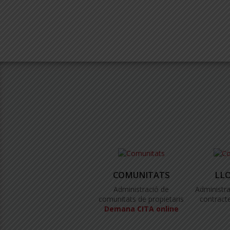
COMUNITATS
LL
Administració de
Administra
comunitats de propietaris
contracte
Demana CITA online