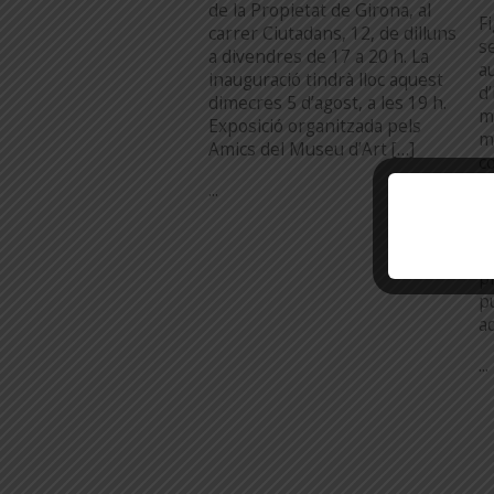
de la Propietat de Girona, al
F
carrer Ciutadans, 12, de dilluns
s
a divendres de 17 a 20 h. La
au
inauguració tindrà lloc aquest
d
dimecres 5 d’agost, a les 19 h.
m
Exposició organitzada pels
m
Amics del Museu d’Art […]
c
d
...
m
m
P
pr
p
a
...