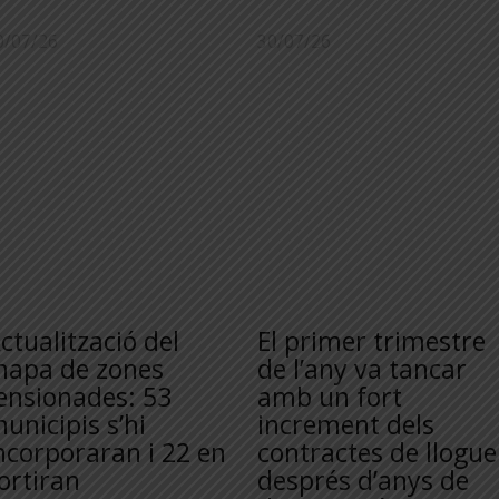
0/07/26
30/07/26
ctualització del
El primer trimestre
apa de zones
de l’any va tancar
ensionades: 53
amb un fort
unicipis s’hi
increment dels
ncorporaran i 22 en
contractes de llogue
ortiran
després d’anys de