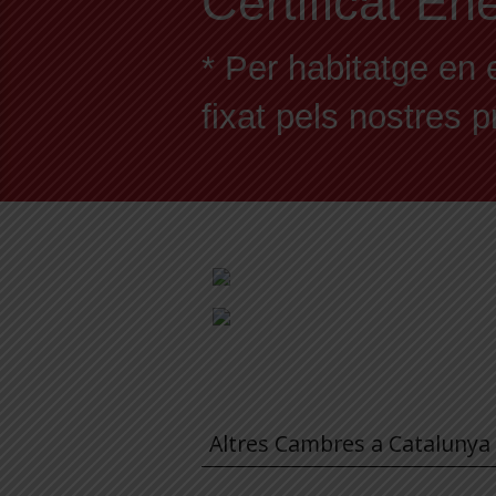
Certificat En
* Per habitatge en 
fixat pels nostres 
Altres Cambres a Catalunya