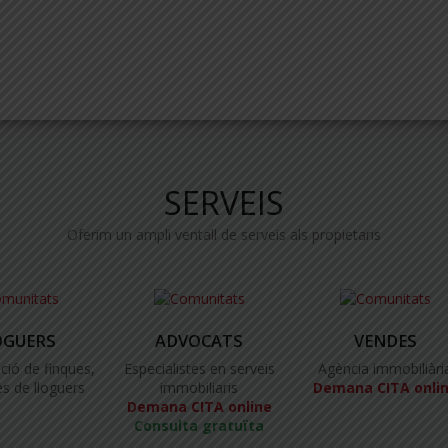
SERVEIS
Oferim un ampli ventall de serveis als propietaris
OGUERS
ADVOCATS
VENDES
ció de finques,
Especialistes en serveis
Agència immobiliàri
s de lloguers
immobiliaris
Demana CITA onli
Demana CITA online
Consulta gratuïta