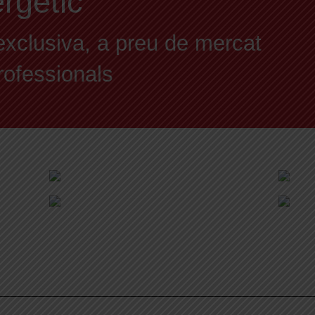
ergètic
exclusiva, a preu de mercat
professionals