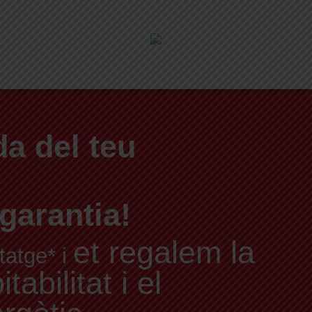
a del teu
garantia!
et regalem la
tatge* i
abilitat i el