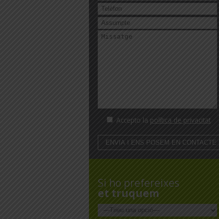
Accepto la
política de privacitat
Si ho prefereixes
et truquem