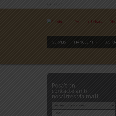
CAT
/
ESP
SERVEIS
FIANCES / ITP
ACTU
Posa’t en
contacte amb
nosaltres via
mail