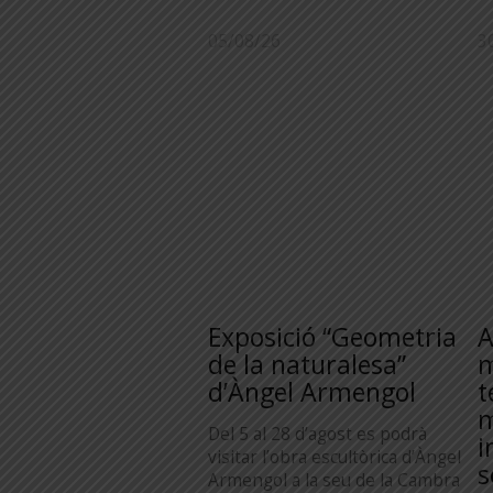
05/08/26
3
Exposició “Geometria
A
de la naturalesa”
m
d’Àngel Armengol
t
m
Del 5 al 28 d’agost es podrà
i
visitar l’obra escultòrica d’Àngel
s
Armengol a la seu de la Cambra