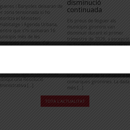
disminució
igueres i Banyoles deixaran de
continuada
er zona tensionada si ho
toritza el Ministeri
Els preus de lloguer als
’Habitatge i Agenda Urbana,
municipis gironins van
entre que s’hi sumaran 16
disminuir durant el primer
unicipis més de les
trimestre de 2026, a excepció
omarques gironines. Cal
de Figueres. La Cambra de la
estacar, però, que aquesta
Propietat Urbana de Girona h
odificació del mapa, de
publicat l’informe del primer
oment, no està vigent.
trimestre de 2026 del mercat
erquè ho estigui, cal, en
del lloguer, que permet fer u
imer lloc, que la Generalitat
balanç anual de la situació a l
ubliqui una Resolució
comarques gironines. La dada
dministrativa […]
més […]
...
TOTA L'ACTUALITAT