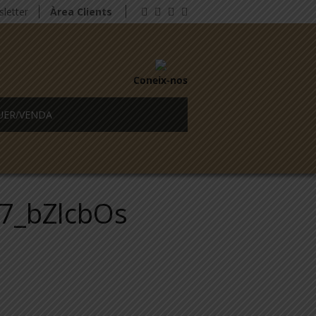
letter
Àrea Clients
Coneix-nos
UER/VENDA
7_bZlcbOs