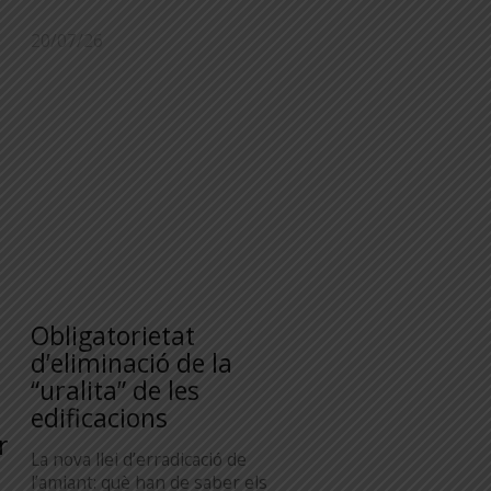
20/07/26
Obligatorietat
d’eliminació de la
“uralita” de les
edificacions
r
La nova llei d’erradicació de
l’amiant: què han de saber els