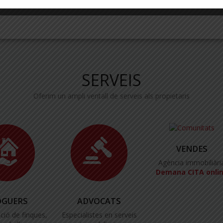
SERVEIS
Oferim un ampli ventall de serveis als propietaris
VENDES
Agència immobiliàri
Demana CITA onli
OGUERS
ADVOCATS
ció de finques,
Especialistes en serveis