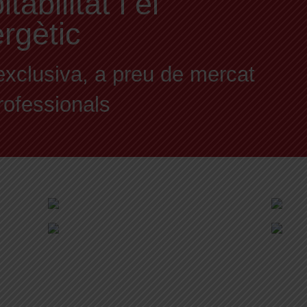
abilitat i el
ergètic
exclusiva, a preu de mercat
professionals