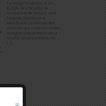
Catalunya ha aprovat la Llei
8/2026, de 2 de juliol, de
l’erradicació de l’amiant, amb
l’objectiu d’accelerar la
identificació i la retirada dels
materials que contenen amiant,
a
coneguts popularment com a
“uralita”, encara presents en
[…]
n
...
es