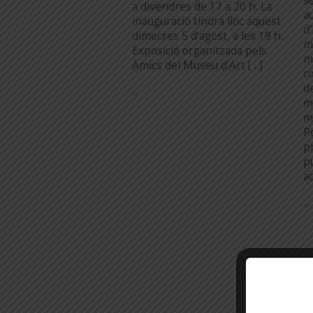
s
a divendres de 17 a 20 h. La
au
inauguració tindrà lloc aquest
d
dimecres 5 d’agost, a les 19 h.
m
Exposició organitzada pels
m
Amics del Museu d’Art […]
c
d
...
m
m
P
pr
p
a
...