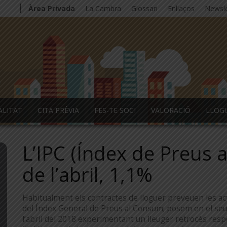
Àrea Privada
La Cambra
Glossari
Enllaços
Newsle
ALITAT
CITA PRÈVIA
FES-TE SOCI
VALORACIÓ
LLOG
L’IPC (Índex de Preus 
de l’abril, 1,1%
Habitualment els contractes de lloguer preveuen les act
del Índex General de Preus al Consum; posem en el seu
l’abril del 2018 experimentant un lleuger retrocès res