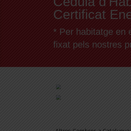
Cèdula d'Habit
Certificat En
* Per habitatge en 
fixat pels nostres 
Altres Cambres a Catalunya