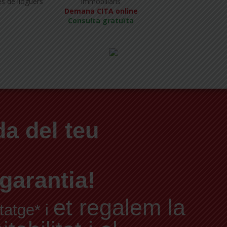
s de lloguers
immobiliaris
Demana CITA online
Consulta gratuïta
a del teu
garantia!
et regalem la
tatge* i