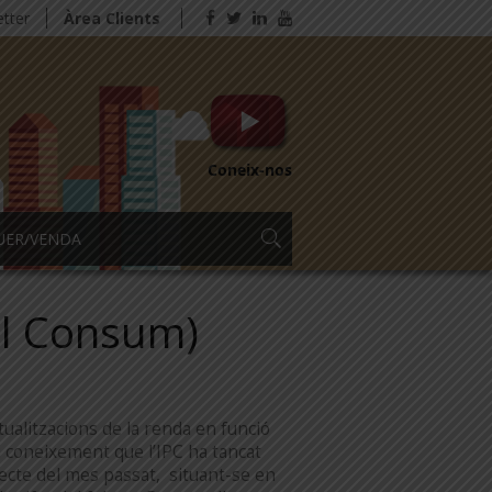
tter
Àrea Clients
Coneix-nos
UER/VENDA
al Consum)
ualitzacions de la renda en funció
 coneixement que l’IPC ha tancat
pecte del mes passat, situant-se en