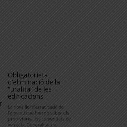
Obligatorietat
d’eliminació de la
“uralita” de les
edificacions
r
La nova llei d’erradicació de
l’amiant: què han de saber els
propietaris i les comunitats de
veïns. La Generalitat de