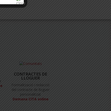
CONTRACTES DE
LLOGUER
a
Formalització i redacció
ne
del contracte de lloguer
personalitzat
Demana CITA online