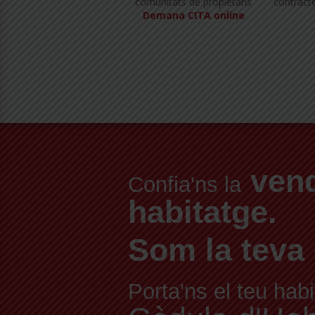
comunitats de propietaris
contracte
Demana CITA online
vend
Confia'ns la
habitatge.
Som la teva 
Porta'ns el teu habi