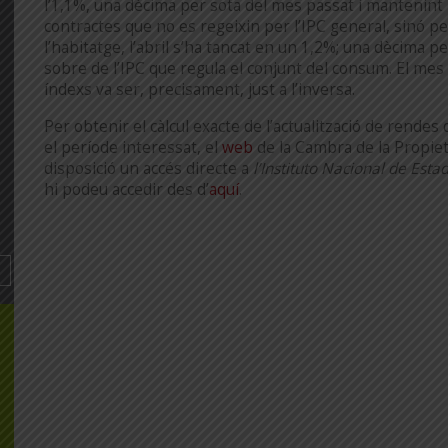
l’1,1%, una dècima per sota del mes passat i mantenint l
contractes que no es regeixin per l’IPC general, sinó per
l’habitatge, l’abril s’ha tancat en un 1,2%; una dècima 
sobre de l’IPC que regula el conjunt del consum. El mes 
índexs va ser, precisament, just a l’inversa.
Per obtenir el càlcul exacte de l’actualització de rendes
el període interessat, el
web
de la Cambra de la Propiet
disposició un accés directe a
l’Instituto Nacional de Estad
hi podeu accedir des d’
aquí
.