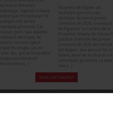
er zona tensionada si ho
toritza el Ministeri
Els preus de lloguer als
’Habitatge i Agenda Urbana,
municipis gironins van
entre que s’hi sumaran 16
disminuir durant el primer
unicipis més de les
trimestre de 2026, a excepció
omarques gironines. Cal
de Figueres. La Cambra de la
estacar, però, que aquesta
Propietat Urbana de Girona h
odificació del mapa, de
publicat l’informe del primer
oment, no està vigent.
trimestre de 2026 del mercat
erquè ho estigui, cal, en
del lloguer, que permet fer u
imer lloc, que la Generalitat
balanç anual de la situació a l
ubliqui una Resolució
comarques gironines. La dada
dministrativa […]
més […]
...
TOTA L'ACTUALITAT