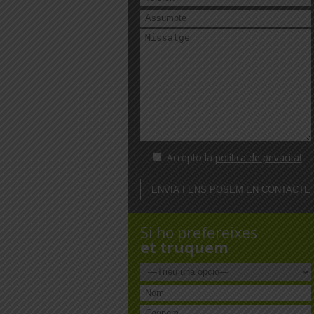
Accepto la
política de privacitat
Si ho prefereixes
et truquem