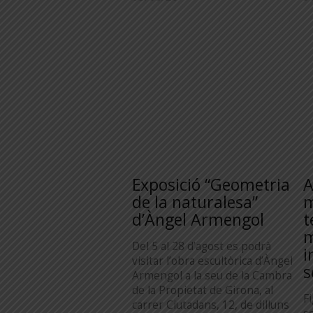
Exposició “Geometria
A
de la naturalesa”
m
d’Àngel Armengol
t
m
Del 5 al 28 d’agost es podrà
i
visitar l’obra escultòrica d’Àngel
s
Armengol a la seu de la Cambra
de la Propietat de Girona, al
F
carrer Ciutadans, 12, de dilluns