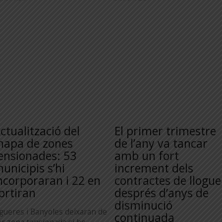
ctualització del
El primer trimestre
apa de zones
de l’any va tancar
ensionades: 53
amb un fort
unicipis s’hi
increment dels
ncorporaran i 22 en
contractes de llogue
ortiran
després d’anys de
disminució
igueres i Banyoles deixaran de
continuada