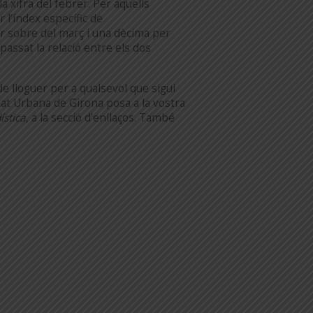
a xifra del febrer. Per aquells
 l’índex específic de
per sobre del març i una dècima per
passat la relació entre els dos
 de lloguer per a qualsevol que sigui
at Urbana de Girona posa a la vostra
ística
, a la secció d’enllaços. També