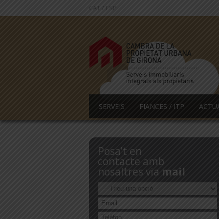
CAT
/
ESP
SERVEIS
FIANCES / ITP
ACTU
Posa’t en
contacte amb
nosaltres via
mail