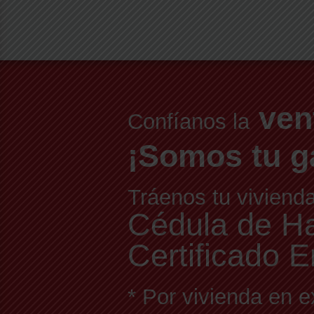
ven
Confíanos la
¡Somos tu g
Tráenos tu viviend
Cédula de Hab
Certificado E
* Por vivienda en e