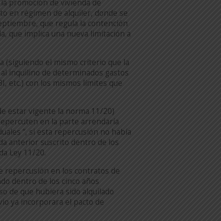
 la promoción de vivienda de
nto en régimen de alquiler, donde se
septiembre, que regula la contención
a, que implica una nueva limitación a
 (siguiendo el mismo criterio que la
al inquilino de determinados gastos
BI, etc.) con los mismos límites que
 de estar vigente la norma 11/20)
repercuten en la parte arrendaría
iduales “, si esta repercusión no había
a anterior suscrito dentro de los
ida Ley 11/20.
de repercusión en los contratos de
lado dentro de los cinco años
aso de que hubiera sido alquilado
vio ya incorporara el pacto de