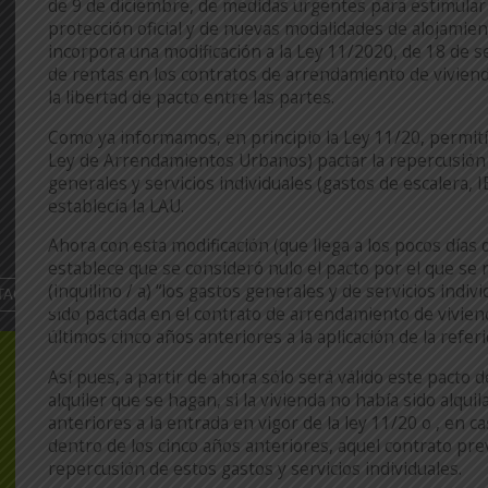
de 9 de diciembre, de medidas urgentes para estimular
protección oficial y de nuevas modalidades de alojamie
incorpora una modificación a la Ley 11/2020, de 18 de 
de rentas en los contratos de arrendamiento de viviend
la libertad de pacto entre las partes.
Como ya informamos, en principio la Ley 11/20, permitía
Ley de Arrendamientos Urbanos) pactar la repercusión 
generales y servicios individuales (gastos de escalera, I
establecía la LAU.
Ahora con esta modificación (que llega a los pocos días
establece que se consideró nulo el pacto por el que se 
(inquilino / a) “los gastos generales y de servicios indiv
sido pactada en el contrato de arrendamiento de viviend
últimos cinco años anteriores a la aplicación de la refer
Así pues, a partir de ahora sólo será válido este pacto 
alquiler que se hagan, si la vivienda no había sido alqui
anteriores a la entrada en vigor de la ley 11/20 o , en c
dentro de los cinco años anteriores, aquel contrato pre
repercusión de estos gastos y servicios individuales.