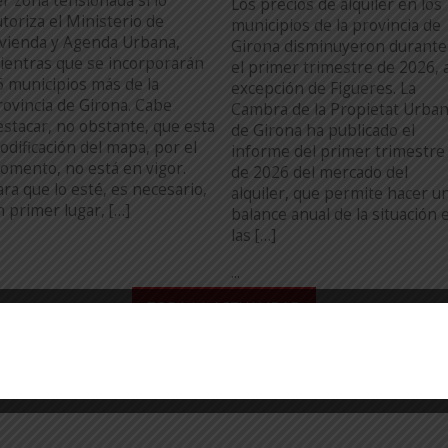
er zona tensionada si lo
Los precios de alquiler en los
utoriza el Ministerio de
municipios de la provincia de
ivienda y Agenda Urbana,
Girona disminuyeron durante
ientras que se incorporarán
el primer trimestre de 2026, 
6 municipios más de la
excepción de Figueres. La
rovincia de Girona. Cabe
Cambra de la Propietat Urba
estacar, no obstante, que esta
de Girona ha publicado el
odificación del mapa, por el
informe del primer trimestre
omento, no está en vigor.
de 2026 del mercado del
ara que lo esté, es necesario,
alquiler, que permite hacer u
n primer lugar, […]
balance anual de la situación 
las […]
...
TODA LA ACTUALIDAD