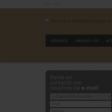
CAT
/
ESP
SERVICIOS
FIANZAS / ITP
AC
Ponte en
contacto con
nosotros vía
e-mail