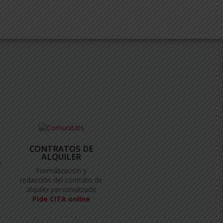
CONTRATOS DE
ALQUILER
a
Formalización y
redacción del contrato de
alquiler personalizado
Pide CITA online