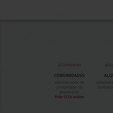
COMUNIDADES
ALQ
Administración de
Administra
comunidades de
contratos
propietarios
Pide CITA online