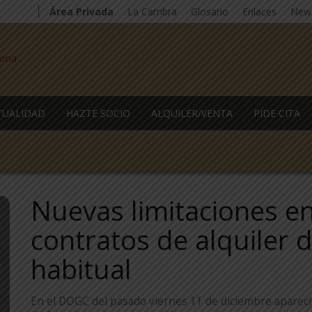
Área Privada
La Cambra
Glosario
Enlaces
News
TUALIDAD
HAZTE SOCIO
ALQUILER/VENTA
PIDE CITA
Nuevas limitaciones en
contratos de alquiler 
habitual
En el DOGC del pasado viernes 11 de diciembre apareci