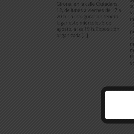
s
Girona, en la calle Ciutadans,
a
12, de lunes a viernes de 17 a
V
20 h. La inauguración tendrá
m
lugar este miércoles 5 de
1
agosto, a las 19 h. Exposición
p
organizada […]
d
m
...
m
P
e
...