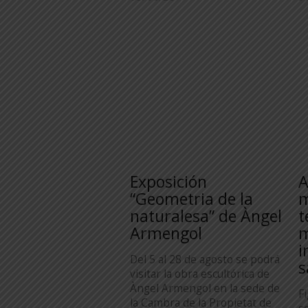
Exposición
A
“Geometria de la
m
naturalesa” de Àngel
t
Armengol
m
i
Del 5 al 28 de agosto se podrá
s
visitar la obra escultórica de
Àngel Armengol en la sede de
F
la Cambra de la Propietat de