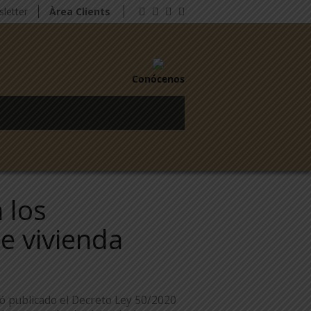
letter
Àrea Clients
Conócenos
 los
de vivienda
ó publicado el Decreto Ley 50/2020