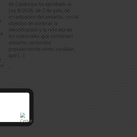
de Catalunya ha aprobado la
Ley 8/2026, de 2 de julio, de
erradicación del amianto, con el
a
objetivo de acelerar la
identificación y la retirada de
na
los materiales que contienen
amianto, conocidos
popularmente como «uralita»,
que […]
n
en
...