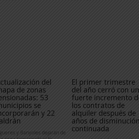
ctualización del
El primer trimestre
apa de zonas
del año cerró con u
ensionadas: 53
fuerte incremento d
unicipios se
los contratos de
ncorporarán y 22
alquiler después de
aldrán
años de disminució
continuada
igueres y Banyoles dejarán de