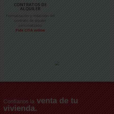
CONTRATOS DE
ALQUILER
Formalización y redacción del
contrato de alquiler
personalizado
Pide CITA online
venta de tu
Confíanos la
vivienda.