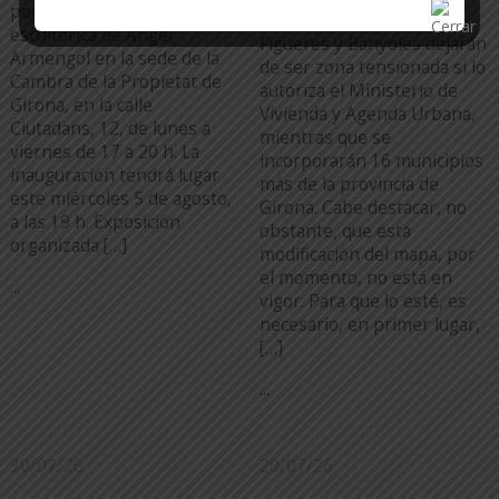
saldrán
podrá visitar la obra
escultórica de Àngel
Figueres y Banyoles dejarán
Armengol en la sede de la
de ser zona tensionada si lo
Cambra de la Propietat de
autoriza el Ministerio de
Girona, en la calle
Vivienda y Agenda Urbana,
Ciutadans, 12, de lunes a
mientras que se
viernes de 17 a 20 h. La
incorporarán 16 municipios
inauguración tendrá lugar
más de la provincia de
este miércoles 5 de agosto,
Girona. Cabe destacar, no
a las 19 h. Exposición
obstante, que esta
organizada […]
modificación del mapa, por
el momento, no está en
...
vigor. Para que lo esté, es
necesario, en primer lugar,
[…]
...
30/07/26
20/07/26