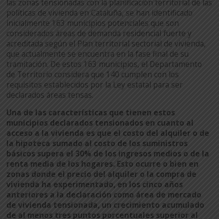
las zonas tensionadas con la planificación territorial de las
políticas de vivienda en Cataluña, se han identificado
inicialmente 163 municipios potenciales que son
considerados áreas de demanda residencial fuerte y
acreditada según el Plan territorial sectorial de vivienda,
que actualmente se encuentra en la fase final de su
tramitación. De estos 163 municipios, el Departamento
de Territorio considera que 140 cumplen con los
requisitos establecidos por la Ley estatal para ser
declarados áreas tensas.
Una de las características que tienen estos
municipios declarados tensionados en cuanto al
acceso a la vivienda es que el costo del alquiler o de
la hipoteca sumado al costo de los suministros
básicos supera el 30% de los ingresos medios o de la
renta media de los hogares. Esto ocurre o bien en
zonas donde el precio del alquiler o la compra de
vivienda ha experimentado, en los cinco años
anteriores a la declaración como área de mercado
de vivienda tensionada, un crecimiento acumulado
de al menos tres puntos porcentuales superior al