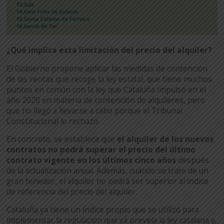
¿Qué implica esta limitación del precio del alquiler?
El Gobierno propone aplicar las medidas de contención
de las rentas que recoge la ley estatal, que tiene muchos
puntos en común con la ley que Cataluña impulsó en el
año 2020 en materia de contención de alquileres, pero
que no llegó a llevarse a cabo porque el Tribunal
Constitucional lo rechazó.
En concreto, se establece que
el alquiler de los nuevos
contratos no podrá superar el precio del último
contrato vigente en los últimos cinco años
después
de la actualización anual. Además, cuando se trate de un
gran tenedor, el alquiler no podrá ser superior al índice
de referencia del precio del alquiler.
Cataluña ya tiene un índice propio que se utilizó para
implementar la regulación que ya preveía la ley catalana y,