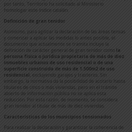
por tanto, Territorio ha solicitado al Ministerio
homologar este índice catalán.
Definición de gran tenidor
Asimismo, para agilizar la declaración de las áreas tensas
y comenzar a aplicar las medidas lo antes posible, el
documento que actualmente se tramita incluye la
definición de carácter general de gran tenidor como
la
persona física o jurídica propietaria de más de diez
inmuebles urbanos de uso residencial o de una
superficie construida de más de 1.500m2 de uso
residencial
, excluyendo garajes y trasteros. Sin
embargo, la normativa da la posibilidad de acotarlo hasta
titulares de cinco o más viviendas, pero en el trámite
abierto de información pública no se aplica esta
reducción. Por esta razón, de momento, se considera
gran tenidor al titular de más de diez viviendas.
Características de los municipios tensionados
Para realizar la declaración y garantizar la coherencia de