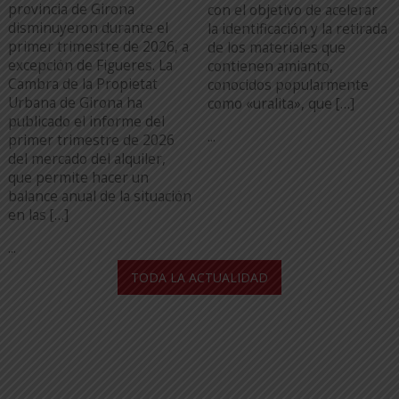
provincia de Girona
con el objetivo de acelerar
disminuyeron durante el
la identificación y la retirada
primer trimestre de 2026, a
de los materiales que
excepción de Figueres. La
contienen amianto,
Cambra de la Propietat
conocidos popularmente
Urbana de Girona ha
como «uralita», que […]
publicado el informe del
...
primer trimestre de 2026
del mercado del alquiler,
que permite hacer un
balance anual de la situación
en las […]
...
TODA LA ACTUALIDAD