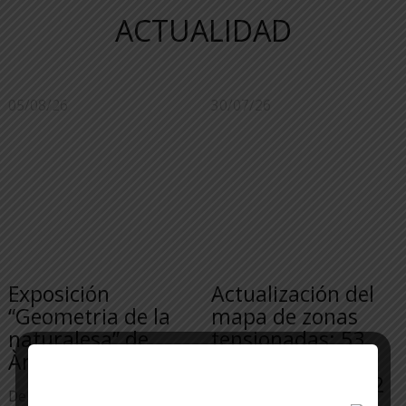
ACTUALIDAD
05/08/26
30/07/26
Exposición
Actualización del
“Geometria de la
mapa de zonas
naturalesa” de
tensionadas: 53
Àngel Armengol
municipios se
incorporarán y 22
Del 5 al 28 de agosto se