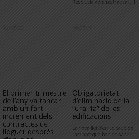
Resolució administrativa […]
...
30/07/26
20/07/26
El primer trimestre
Obligatorietat
de l’any va tancar
d’eliminació de la
amb un fort
“uralita” de les
increment dels
edificacions
contractes de
La nova llei d’erradicació de
lloguer després
l’amiant: què han de saber