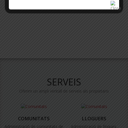
SERVEIS
Oferim un ampli ventall de serveis als propietaris
COMUNITATS
LLOGUERS
Administració de comunitats de
Administració de finques,