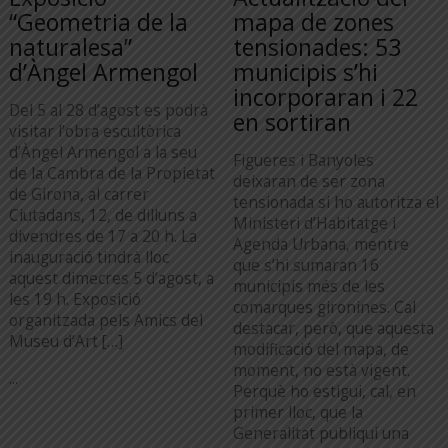
“Geometria de la
mapa de zones
naturalesa”
tensionades: 53
d’Àngel Armengol
municipis s’hi
incorporaran i 22
Del 5 al 28 d’agost es podrà
en sortiran
visitar l’obra escultòrica
d’Àngel Armengol a la seu
Figueres i Banyoles
de la Cambra de la Propietat
deixaran de ser zona
de Girona, al carrer
tensionada si ho autoritza el
Ciutadans, 12, de dilluns a
Ministeri d’Habitatge i
divendres de 17 a 20 h. La
Agenda Urbana, mentre
inauguració tindrà lloc
que s’hi sumaran 16
aquest dimecres 5 d’agost, a
municipis més de les
les 19 h. Exposició
comarques gironines. Cal
organitzada pels Amics del
destacar, però, que aquesta
Museu d’Art […]
modificació del mapa, de
moment, no està vigent.
...
Perquè ho estigui, cal, en
primer lloc, que la
Generalitat publiqui una