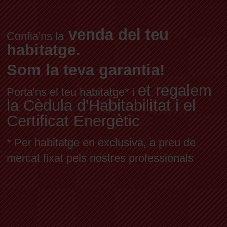
venda del teu
Confia'ns la
habitatge.
Som la teva garantia!
et regalem
Porta'ns el teu habitatge* i
la Cèdula d'Habitabilitat i el
Certificat Energètic
* Per habitatge en exclusiva, a preu de
mercat fixat pels nostres professionals