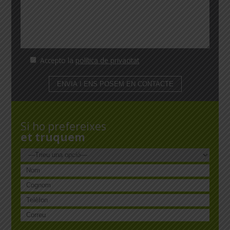
Accepto la
política de privacitat
Si ho prefereixes
et truquem