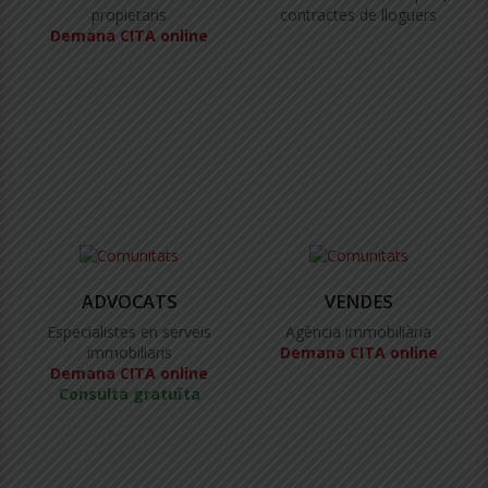
propietaris
contractes de lloguers
Demana CITA online
ADVOCATS
VENDES
Especialistes en serveis
Agència immobiliària
immobiliaris
Demana CITA online
Demana CITA online
Consulta gratuïta