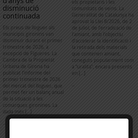
d’anys de
els propietaris i les
disminució
comunitats de veïns. La
continuada
Generalitat de Catalunya ha
aprovat la Llei 8/2026, de 2
Els preus de lloguer als
de juliol, de l’erradicació de
municipis gironins van
l’amiant, amb l’objectiu
disminuir durant el primer
d’accelerar la identificació i
trimestre de 2026, a
la retirada dels materials
excepció de Figueres. La
que contenen amiant,
Cambra de la Propietat
coneguts popularment com
Urbana de Girona ha
a “uralita”, encara presents
publicat l’informe del
en […]
primer trimestre de 2026
...
del mercat del lloguer, que
permet fer un balanç anual
de la situació a les
comarques gironines. La
dada més […]
...
TOTA L'ACTUALITAT