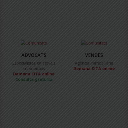
ADVOCATS
VENDES
Especialistes en serveis
Agència immobiliària
immobiliaris
Demana CITA online
Demana CITA online
Consulta gratuïta