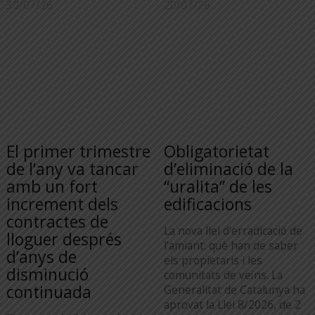
30/07/26
20/07/26
El primer trimestre
Obligatorietat
de l’any va tancar
d’eliminació de la
amb un fort
“uralita” de les
increment dels
edificacions
contractes de
La nova llei d’erradicació de
lloguer després
l’amiant: què han de saber
d’anys de
els propietaris i les
disminució
comunitats de veïns. La
continuada
Generalitat de Catalunya ha
aprovat la Llei 8/2026, de 2