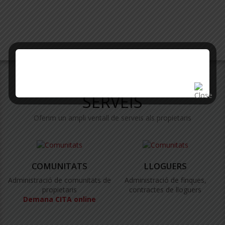
SERVEIS
Oferim un ampli ventall de serveis als propietaris
COMUNITATS
LLOGUERS
Administració de comunitats de
Administració de finques,
propietaris
contractes de lloguers
Demana CITA online