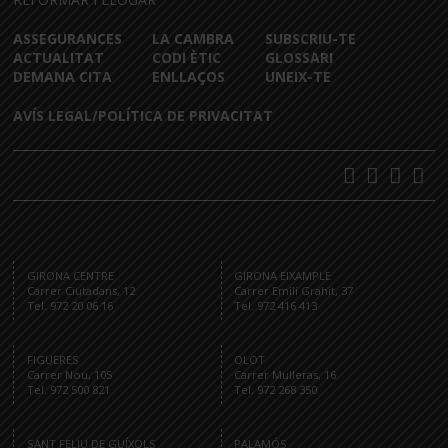
ASSEGURANCES
LA CAMBRA
SUBSCRIU-TE
ACTUALITAT
CODI ÈTIC
GLOSSARI
DEMANA CITA
ENLLAÇOS
UNEIX-TE
AVÍS LEGAL/POLÍTICA DE PRIVACITAT
GIRONA CENTRE
GIRONA EIXAMPLE
Carrer Ciutadans, 12
Carrer Emili Grahit, 37
Tel. 972 20 06 16
Tel. 972 416 413
FIGUERES
OLOT
Carrer Nou, 105
Carrer Mulleras, 16
Tel. 972 500 821
Tel. 972 268 350
SANT FELIU DE GUÍXOLS
PALAMÓS