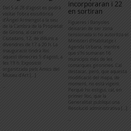
incorporaran i 22
Del 5 al 28 d’agost es podrà
en sortiran
visitar l’obra escultòrica
d’Àngel Armengol a la seu
Figueres i Banyoles
de la Cambra de la Propietat
deixaran de ser zona
de Girona, al carrer
tensionada si ho autoritza el
Ciutadans, 12, de dilluns a
Ministeri d’Habitatge i
divendres de 17 a 20 h. La
Agenda Urbana, mentre
inauguració tindrà lloc
que s’hi sumaran 16
aquest dimecres 5 d’agost, a
municipis més de les
les 19 h. Exposició
comarques gironines. Cal
organitzada pels Amics del
destacar, però, que aquesta
Museu d’Art […]
modificació del mapa, de
moment, no està vigent.
...
Perquè ho estigui, cal, en
primer lloc, que la
Generalitat publiqui una
Resolució administrativa […]
...