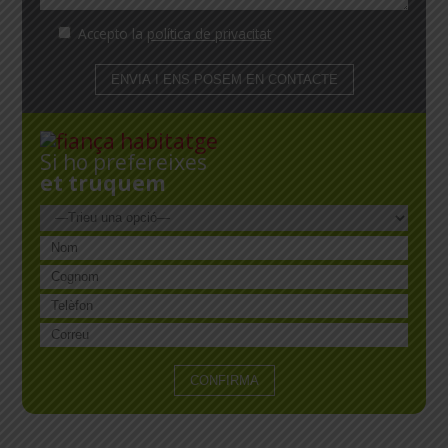
Accepto la
política de privacitat
Si ho prefereixes
et truquem