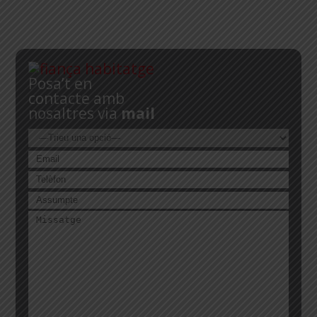
Posa’t en
contacte amb
nosaltres via
mail