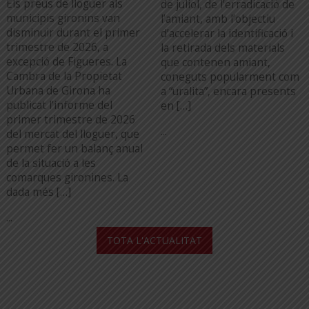
Els preus de lloguer als
de juliol, de l’erradicació de
municipis gironins van
l’amiant, amb l’objectiu
disminuir durant el primer
d’accelerar la identificació i
trimestre de 2026, a
la retirada dels materials
excepció de Figueres. La
que contenen amiant,
Cambra de la Propietat
coneguts popularment com
Urbana de Girona ha
a “uralita”, encara presents
publicat l’informe del
en […]
primer trimestre de 2026
...
del mercat del lloguer, que
permet fer un balanç anual
de la situació a les
comarques gironines. La
dada més […]
...
TOTA L'ACTUALITAT