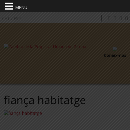
MENU
CAT
/
ESP
Coneix-nos
fiança habitatge