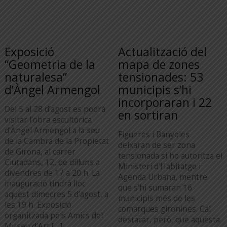
Exposició
Actualització del
“Geometria de la
mapa de zones
naturalesa”
tensionades: 53
d’Àngel Armengol
municipis s’hi
incorporaran i 22
Del 5 al 28 d’agost es podrà
en sortiran
visitar l’obra escultòrica
d’Àngel Armengol a la seu
Figueres i Banyoles
de la Cambra de la Propietat
deixaran de ser zona
de Girona, al carrer
tensionada si ho autoritza el
Ciutadans, 12, de dilluns a
Ministeri d’Habitatge i
divendres de 17 a 20 h. La
Agenda Urbana, mentre
inauguració tindrà lloc
que s’hi sumaran 16
aquest dimecres 5 d’agost, a
municipis més de les
les 19 h. Exposició
comarques gironines. Cal
organitzada pels Amics del
destacar, però, que aquesta
Museu d’Art […]