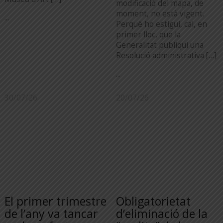
modificació del mapa, de
moment, no està vigent.
...
Perquè ho estigui, cal, en
primer lloc, que la
Generalitat publiqui una
Resolució administrativa […]
...
30/07/26
20/07/26
El primer trimestre
Obligatorietat
de l’any va tancar
d’eliminació de la