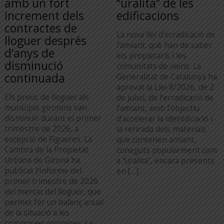
amb un fort
“uralita” de les
increment dels
edificacions
contractes de
La nova llei d’erradicació de
lloguer després
l’amiant: què han de saber
d’anys de
els propietaris i les
disminució
comunitats de veïns. La
continuada
Generalitat de Catalunya ha
aprovat la Llei 8/2026, de 2
Els preus de lloguer als
de juliol, de l’erradicació de
municipis gironins van
l’amiant, amb l’objectiu
disminuir durant el primer
d’accelerar la identificació i
trimestre de 2026, a
la retirada dels materials
excepció de Figueres. La
que contenen amiant,
Cambra de la Propietat
coneguts popularment com
Urbana de Girona ha
a “uralita”, encara presents
publicat l’informe del
en […]
primer trimestre de 2026
...
del mercat del lloguer, que
permet fer un balanç anual
de la situació a les
comarques gironines. La