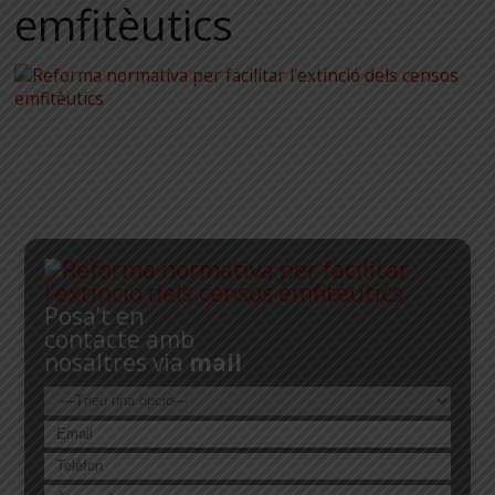
emfitèutics
Posa’t en
contacte amb
nosaltres via
mail