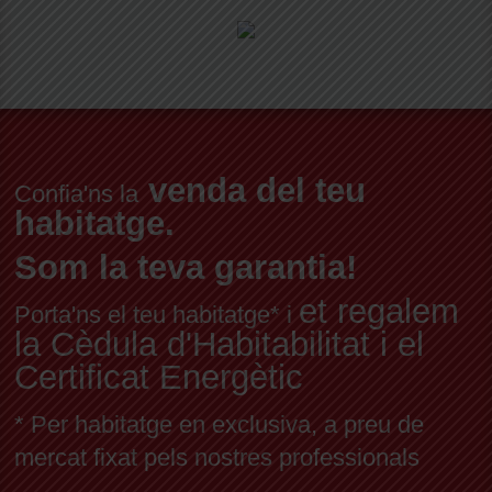
venda del teu
Confia'ns la
habitatge.
Som la teva garantia!
et regalem
Porta'ns el teu habitatge* i
la Cèdula d'Habitabilitat i el
Certificat Energètic
* Per habitatge en exclusiva, a preu de
mercat fixat pels nostres professionals