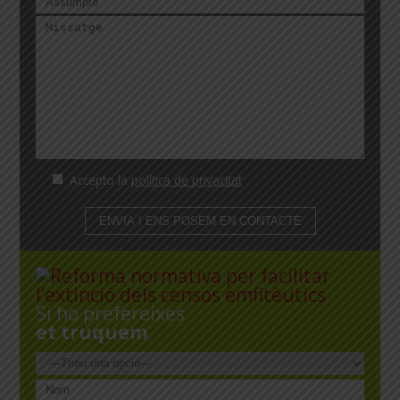
Accepto la
política de privacitat
Si ho prefereixes
et truquem