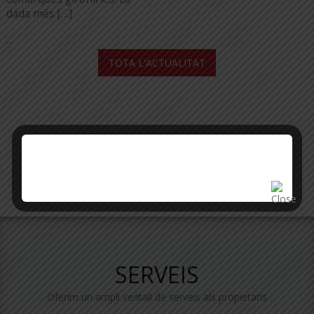
dada més […]
...
TOTA L'ACTUALITAT
SERVEIS
Oferim un ampli ventall de serveis als propietaris