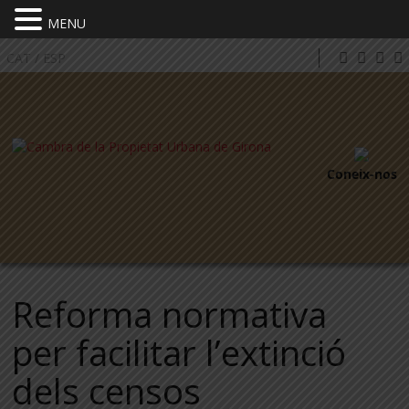
MENU
CAT
/
ESP
Coneix-nos
Reforma normativa
per facilitar l’extinció
dels censos