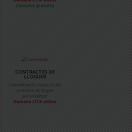
Consulta gratuïta
CONTRACTES DE
LLOGUER
Formalització i redacció del
contracte de lloguer
personalitzat
Demana CITA online