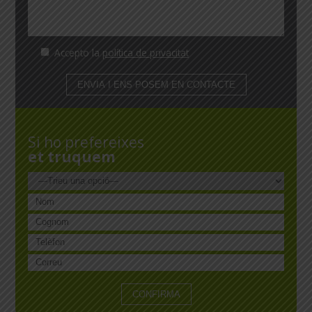
Accepto la
política de privacitat
Si ho prefereixes
et truquem