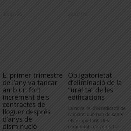
...
30/07/26
20/07/26
El primer trimestre
Obligatorietat
de l’any va tancar
d’eliminació de la
amb un fort
“uralita” de les
increment dels
edificacions
contractes de
La nova llei d’erradicació de
lloguer després
l’amiant: què han de saber
d’anys de
els propietaris i les
disminució
comunitats de veïns. La