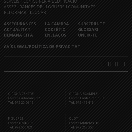
SERVEIS TÈCNICS PER A L’EDIFICACIÓ
ASSEGURANCES DE LLOGUERS I COMUNITATS
REFORMAR I LLOGAR
ASSEGURANCES
LA CAMBRA
SUBSCRIU-TE
ACTUALITAT
CODI ÈTIC
GLOSSARI
DEMANA CITA
ENLLAÇOS
UNEIX-TE
AVÍS LEGAL/POLÍTICA DE PRIVACITAT
GIRONA CENTRE
GIRONA EIXAMPLE
Carrer Ciutadans, 12
Carrer Emili Grahit, 37
Tel. 972 20 06 16
Tel. 972 416 413
FIGUERES
OLOT
Carrer Nou, 105
Carrer Mulleras, 16
Tel. 972 500 821
Tel. 972 268 350