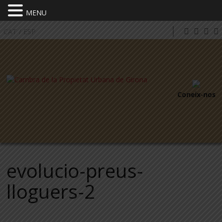
MENU
CAT
/
ESP
Coneix-nos
evolucio-preus-
lloguers-2