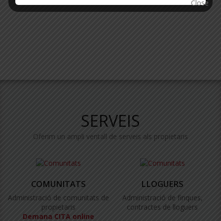
SERVEIS
Oferim un ampli ventall de serveis als propietaris
COMUNITATS
LLOGUERS
Administració de comunitats de
Administració de finques,
propietaris
contractes de lloguers
Demana CITA online