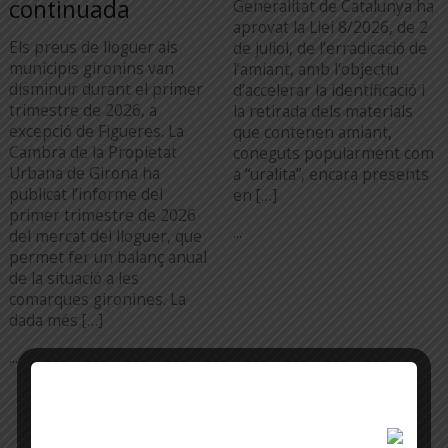
continuada
Generalitat de Catalunya ha
aprovat la Llei 8/2026, de 2
Els preus de lloguer als
de juliol, de l’erradicació de
municipis gironins van
l’amiant, amb l’objectiu
disminuir durant el primer
d’accelerar la identificació i
trimestre de 2026, a
la retirada dels materials
excepció de Figueres. La
que contenen amiant,
Cambra de la Propietat
coneguts popularment com
Urbana de Girona ha
a “uralita”, encara presents
publicat l’informe del
en […]
primer trimestre de 2026
...
del mercat del lloguer, que
permet fer un balanç anual
de la situació a les
comarques gironines. La
dada més […]
...
TOTA L'ACTUALITAT