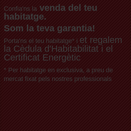
venda del teu
Confia'ns la
habitatge.
Som la teva garantia!
et regalem
Porta'ns el teu habitatge* i
la Cèdula d'Habitabilitat i el
Certificat Energètic
* Per habitatge en exclusiva, a preu de
mercat fixat pels nostres professionals