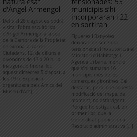
naturalesa”
tensionades: 53
d’Àngel Armengol
municipis s’hi
incorporaran i 22
Del 5 al 28 d’agost es podrà
en sortiran
visitar l’obra escultòrica
d’Àngel Armengol a la seu
Figueres i Banyoles
de la Cambra de la Propietat
deixaran de ser zona
de Girona, al carrer
tensionada si ho autoritza el
Ciutadans, 12, de dilluns a
Ministeri d’Habitatge i
divendres de 17 a 20 h. La
Agenda Urbana, mentre
inauguració tindrà lloc
que s’hi sumaran 16
aquest dimecres 5 d’agost, a
municipis més de les
les 19 h. Exposició
comarques gironines. Cal
organitzada pels Amics del
destacar, però, que aquesta
Museu d’Art […]
modificació del mapa, de
moment, no està vigent.
...
Perquè ho estigui, cal, en
primer lloc, que la
Generalitat publiqui una
Resolució administrativa […]