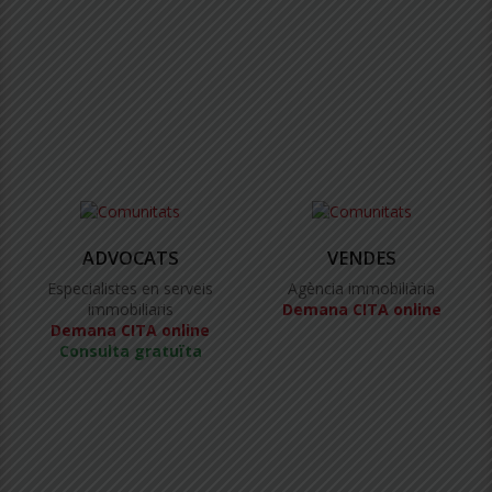
ADVOCATS
VENDES
Especialistes en serveis
Agència immobiliària
immobiliaris
Demana CITA online
Demana CITA online
Consulta gratuïta