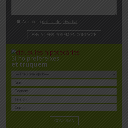
Accepto la
política de privacitat
Si ho prefereixes
et truquem