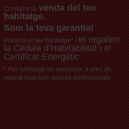
venda del teu
Confia'ns la
habitatge.
Som la teva garantia!
et regalem
Porta'ns el teu habitatge* i
la Cèdula d'Habitabilitat i el
Certificat Energètic
* Per habitatge en exclusiva, a preu de
mercat fixat pels nostres professionals