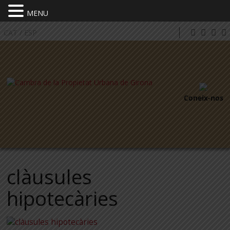
MENU
CAT
/
ESP
Coneix-nos
clàusules
hipotecàries