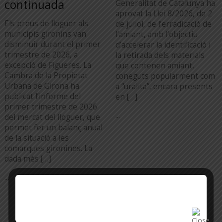
continuada
Generalitat de Catalunya ha
aprovat la Llei 8/2026, de 2
Els preus de lloguer als
de juliol, de l’erradicació de
municipis gironins van
l’amiant, amb l’objectiu
disminuir durant el primer
d’accelerar la identificació i
trimestre de 2026, a
la retirada dels materials
excepció de Figueres. La
que contenen amiant,
Cambra de la Propietat
coneguts popularment com
Urbana de Girona ha
a “uralita”, encara presents
publicat l’informe del
en […]
primer trimestre de 2026
...
del mercat del lloguer, que
permet fer un balanç anual
de la situació a les
comarques gironines. La
dada més […]
...
TOTA L'ACTUALITAT