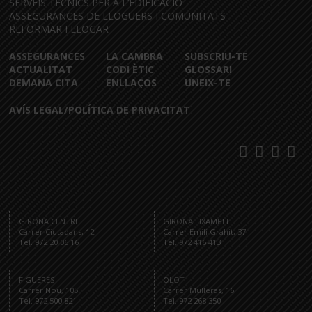
SERVEIS TÈCNICS PER A L’EDIFICACIÓ
ASSEGURANCES DE LLOGUERS I COMUNITATS
REFORMAR I LLOGAR
ASSEGURANCES
LA CAMBRA
SUBSCRIU-TE
ACTUALITAT
CODI ÈTIC
GLOSSARI
DEMANA CITA
ENLLAÇOS
UNEIX-TE
AVÍS LEGAL/POLÍTICA DE PRIVACITAT
GIRONA CENTRE
GIRONA EIXAMPLE
Carrer Ciutadans, 12
Carrer Emili Grahit, 37
Tel. 972 20 06 16
Tel. 972 416 413
FIGUERES
OLOT
Carrer Nou, 105
Carrer Mulleras, 16
Tel. 972 500 821
Tel. 972 268 350