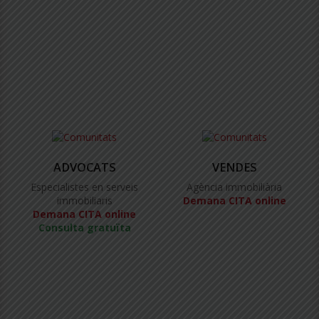
ADVOCATS
VENDES
Especialistes en serveis
Agència immobiliària
immobiliaris
Demana CITA online
Demana CITA online
Consulta gratuïta