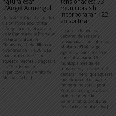
naturalesa”
tensionades: 53
d’Àngel Armengol
municipis s’hi
incorporaran i 22
Del 5 al 28 d’agost es podrà
en sortiran
visitar l’obra escultòrica
d’Àngel Armengol a la seu
Figueres i Banyoles
de la Cambra de la Propietat
deixaran de ser zona
de Girona, al carrer
tensionada si ho autoritza el
Ciutadans, 12, de dilluns a
Ministeri d’Habitatge i
divendres de 17 a 20 h. La
Agenda Urbana, mentre
inauguració tindrà lloc
que s’hi sumaran 16
aquest dimecres 5 d’agost, a
municipis més de les
les 19 h. Exposició
comarques gironines. Cal
organitzada pels Amics del
destacar, però, que aquesta
Museu d’Art […]
modificació del mapa, de
moment, no està vigent.
...
Perquè ho estigui, cal, en
primer lloc, que la
Generalitat publiqui una
Resolució administrativa […]