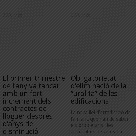
...
30/07/26
20/07/26
El primer trimestre
Obligatorietat
de l’any va tancar
d’eliminació de la
amb un fort
“uralita” de les
increment dels
edificacions
contractes de
La nova llei d’erradicació de
lloguer després
l’amiant: què han de saber
d’anys de
els propietaris i les
disminució
comunitats de veïns. La