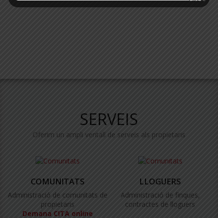
SERVEIS
Oferim un ampli ventall de serveis als propietaris
COMUNITATS
LLOGUERS
Administració de comunitats de
Administració de finques,
propietaris
contractes de lloguers
Demana CITA online