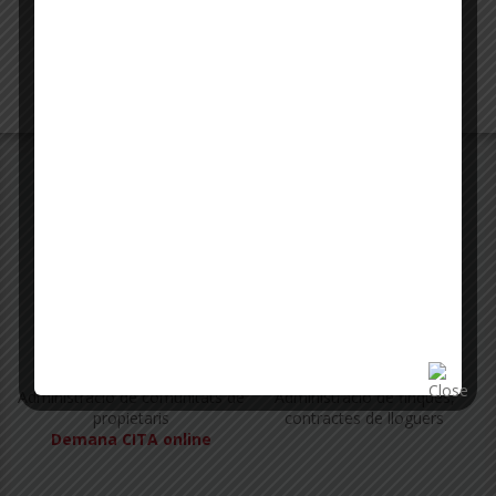
SERVEIS
Oferim un ampli ventall de serveis als propietaris
COMUNITATS
LLOGUERS
Administració de comunitats de
Administració de finques,
propietaris
contractes de lloguers
Demana CITA online