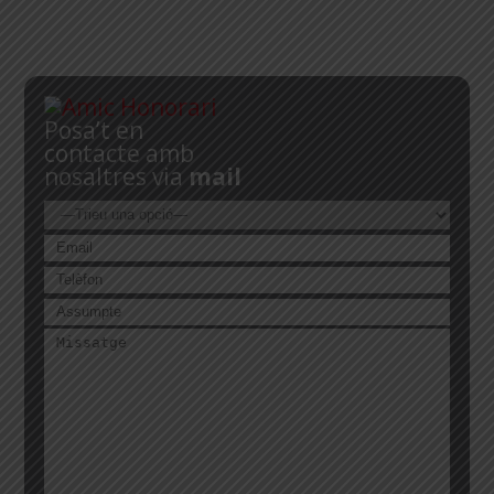
Posa’t en
contacte amb
nosaltres via
mail