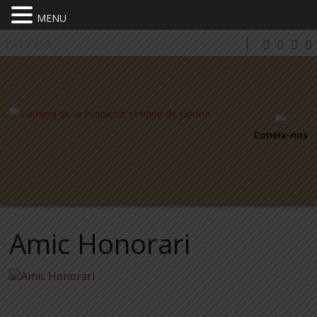
MENU
CAT
/
ESP
Coneix-nos
Amic Honorari