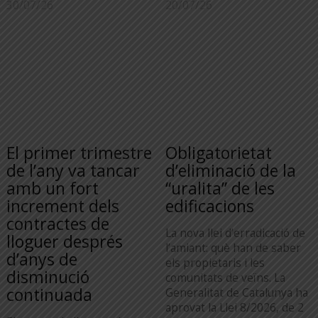
30/07/26
20/07/26
El primer trimestre
Obligatorietat
de l’any va tancar
d’eliminació de la
amb un fort
“uralita” de les
increment dels
edificacions
contractes de
La nova llei d’erradicació de
lloguer després
l’amiant: què han de saber
d’anys de
els propietaris i les
disminució
comunitats de veïns. La
continuada
Generalitat de Catalunya ha
aprovat la Llei 8/2026, de 2