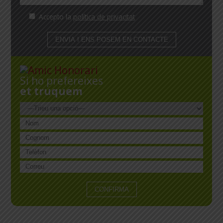
Accepto la
política de privacitat
Si ho prefereixes
et truquem