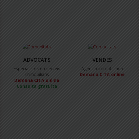
ADVOCATS
VENDES
Especialistes en serveis
Agència immobiliària
immobiliaris
Demana CITA online
Demana CITA online
Consulta gratuïta