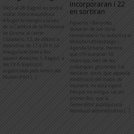
incorporaran i 22
Del 5 al 28 d’agost es podrà
en sortiran
visitar l’obra escultòrica
d’Àngel Armengol a la seu
Figueres i Banyoles
de la Cambra de la Propietat
deixaran de ser zona
de Girona, al carrer
tensionada si ho autoritza el
Ciutadans, 12, de dilluns a
Ministeri d’Habitatge i
divendres de 17 a 20 h. La
Agenda Urbana, mentre
inauguració tindrà lloc
que s’hi sumaran 16
aquest dimecres 5 d’agost, a
municipis més de les
les 19 h. Exposició
comarques gironines. Cal
organitzada pels Amics del
destacar, però, que aquesta
Museu d’Art […]
modificació del mapa, de
moment, no està vigent.
...
Perquè ho estigui, cal, en
primer lloc, que la
Generalitat publiqui una
Resolució administrativa […]
...