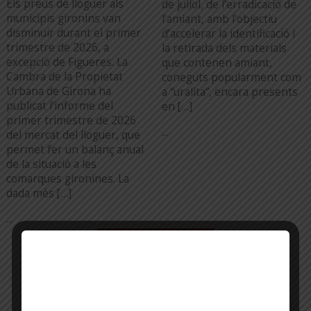
Els preus de lloguer als
de juliol, de l’erradicació de
municipis gironins van
l’amiant, amb l’objectiu
disminuir durant el primer
d’accelerar la identificació i
trimestre de 2026, a
la retirada dels materials
excepció de Figueres. La
que contenen amiant,
Cambra de la Propietat
coneguts popularment com
Urbana de Girona ha
a “uralita”, encara presents
publicat l’informe del
en […]
primer trimestre de 2026
...
del mercat del lloguer, que
permet fer un balanç anual
de la situació a les
comarques gironines. La
dada més […]
...
TOTA L'ACTUALITAT