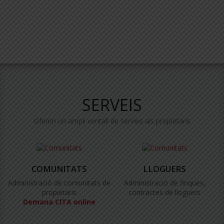
SERVEIS
Oferim un ampli ventall de serveis als propietaris
COMUNITATS
LLOGUERS
Administració de comunitats de
Administració de finques,
propietaris
contractes de lloguers
Demana CITA online