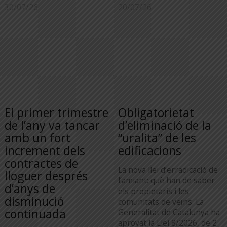
30/07/26
20/07/26
El primer trimestre
Obligatorietat
de l’any va tancar
d’eliminació de la
amb un fort
“uralita” de les
increment dels
edificacions
contractes de
La nova llei d’erradicació de
lloguer després
l’amiant: què han de saber
d’anys de
els propietaris i les
disminució
comunitats de veïns. La
continuada
Generalitat de Catalunya ha
aprovat la Llei 8/2026, de 2