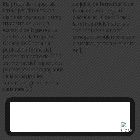
Els preus de lloguer als
de juliol, de l’erradicació de
municipis gironins van
l’amiant, amb l’objectiu
disminuir durant el primer
d’accelerar la identificació i
trimestre de 2026, a
la retirada dels materials
excepció de Figueres. La
que contenen amiant,
Cambra de la Propietat
coneguts popularment com
Urbana de Girona ha
a “uralita”, encara presents
publicat l’informe del
en […]
primer trimestre de 2026
...
del mercat del lloguer, que
permet fer un balanç anual
de la situació a les
comarques gironines. La
dada més […]
...
TOTA L'ACTUALITAT