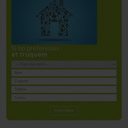
Si ho prefereixes
et truquem