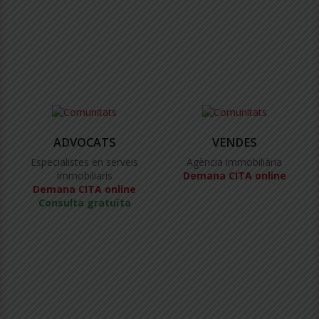
ADVOCATS
VENDES
Especialistes en serveis
Agència immobiliària
immobiliaris
Demana CITA online
Demana CITA online
Consulta gratuïta