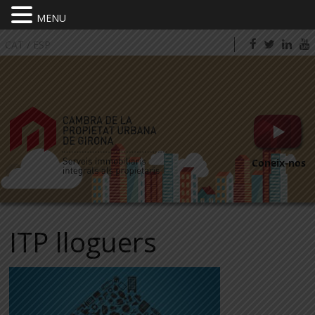
MENU
CAT
/
ESP
Coneix-nos
ITP lloguers