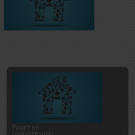
Posa’t en
contacte amb