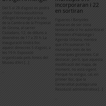
incorporaran i 22
Del 5 al 28 d’agost es podrà
en sortiran
visitar l’obra escultòrica
d’Àngel Armengol a la seu
Figueres i Banyoles
de la Cambra de la Propietat
deixaran de ser zona
de Girona, al carrer
tensionada si ho autoritza el
Ciutadans, 12, de dilluns a
Ministeri d’Habitatge i
divendres de 17 a 20 h. La
Agenda Urbana, mentre
inauguració tindrà lloc
que s’hi sumaran 16
aquest dimecres 5 d’agost, a
municipis més de les
les 19 h. Exposició
comarques gironines. Cal
organitzada pels Amics del
destacar, però, que aquesta
Museu d’Art […]
modificació del mapa, de
moment, no està vigent.
...
Perquè ho estigui, cal, en
primer lloc, que la
Generalitat publiqui una
Resolució administrativa […]
...