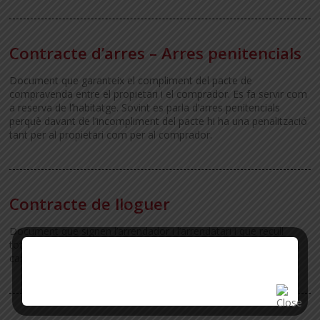
Contracte d’arres – Arres penitencials
Document que garanteix el compliment del pacte de
compravenda entre el propietari i el comprador. Es fa servir com
a reserva de l’habitatge. Sovint es parla d’arres penitencials
perquè davant de l’incompliment del pacte hi ha una penalització
tant per al propietari com per al comprador.
Contracte de lloguer
Document que signen l’arrendador i l’arrendatari i que recull
totes les condicions de l’acord pel qual es fa ús de l’habitatge a
canvi d’uns diners, la renda. Vegeu clàusules d’un contracte.