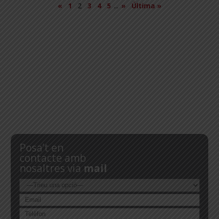
«
1
2
3
4
5
...
»
Última »
Posa’t en
contacte amb
nosaltres via
mail