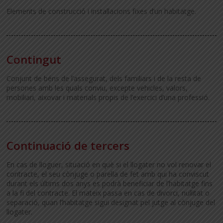
Elements de construcció i instal·lacions fixes d’un habitatge.
Contingut
Conjunt de béns de l’assegurat, dels familiars i de la resta de
persones amb les quals conviu, excepte vehicles, valors,
mobiliari, aixovar i materials propis de l’exercici d’una professió.
Continuació de tercers
En cas de lloguer, situació en què si el llogater no vol renovar el
contracte, el seu cònjuge o parella de fet amb qui ha conviscut
durant els últims dos anys es podrà beneficiar de l’habitatge fins
a la fi del contracte. El mateix passa en cas de divorci, nul·litat o
separació, quan l’habitatge sigui designat pel jutge al cònjuge del
llogater.