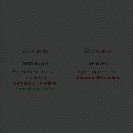
ADVOCATS
VENDES
Especialistes en serveis
Agència immobiliària
immobiliaris
Demana CITA online
Demana CITA online
Consulta gratuïta