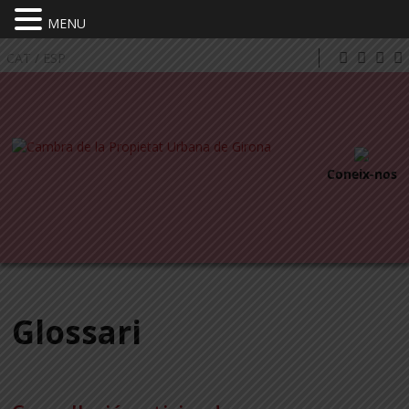
MENU
CAT
/
ESP
Coneix-nos
Glossari