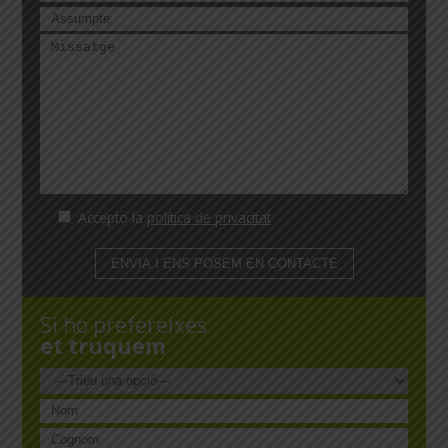
Accepto la
política de privacitat
Si ho prefereixes
et truquem