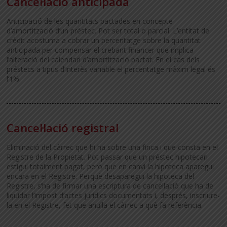
Cancel·lació anticipada
Anticipació de les quantitats pactades en concepte
d’amortització d’un préstec. Pot ser total o parcial. L’entitat de
crèdit acostuma a cobrar un percentatge sobre la quantitat
anticipada per compensar el crebant financer que implica
l’alteració del calendari d’amortització pactat. En el cas dels
préstecs a tipus d’interès variable el percentatge màxim legal és
l’1%.
Cancel·lació registral
Eliminació del càrrec que hi ha sobre una finca i que consta en el
Registre de la Propietat. Pot passar que un préstec hipotecari
estigui totalment pagat, però que en canvi la hipoteca aparegui
encara en el Registre. Perquè desaparegui la hipoteca del
Registre, s’ha de firmar una escriptura de cancel·lació que ha de
liquidar l’impost d’actes jurídics documentats i, després, inscriure-
la en el Registre, fet que anul·la el càrrec a què fa referència.