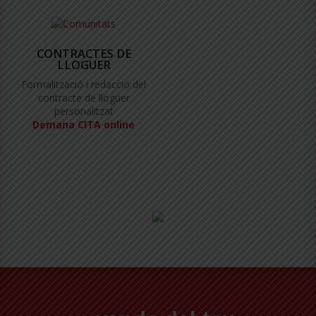
CONTRACTES DE
LLOGUER
Formalització i redacció del
contracte de lloguer
personalitzat
Demana CITA online