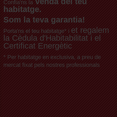
venda del teu
Confia'ns la
habitatge.
Som la teva garantia!
et regalem
Porta'ns el teu habitatge* i
la Cèdula d'Habitabilitat i el
Certificat Energètic
* Per habitatge en exclusiva, a preu de
mercat fixat pels nostres professionals