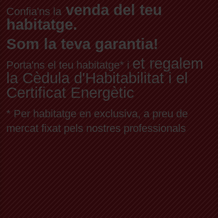
venda del teu
Confia'ns la
habitatge.
Som la teva garantia!
et regalem
Porta'ns el teu habitatge* i
la Cèdula d'Habitabilitat i el
Certificat Energètic
* Per habitatge en exclusiva, a preu de
mercat fixat pels nostres professionals