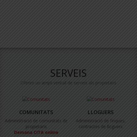
SERVEIS
Oferim un ampli ventall de serveis als propietaris
COMUNITATS
LLOGUERS
Administració de comunitats de
Administració de finques,
propietaris
contractes de lloguers
Demana CITA online