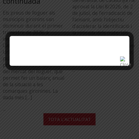
continuada
Generalitat de Catalunya ha
aprovat la Llei 8/2026, de 2
Els preus de lloguer als
de juliol, de l’erradicació de
municipis gironins van
l’amiant, amb l’objectiu
disminuir durant el primer
d’accelerar la identificació i
trimestre de 2026, a
la retirada dels materials
excepció de Figueres. La
que contenen amiant,
Cambra de la Propietat
coneguts popularment com
Urbana de Girona ha
a “uralita”, encara presents
publicat l’informe del
en […]
primer trimestre de 2026
...
del mercat del lloguer, que
permet fer un balanç anual
de la situació a les
comarques gironines. La
dada més […]
...
TOTA L'ACTUALITAT