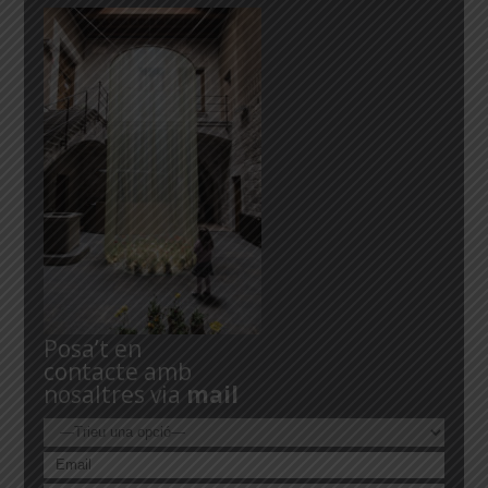
Posa’t en
contacte amb
nosaltres via
mail