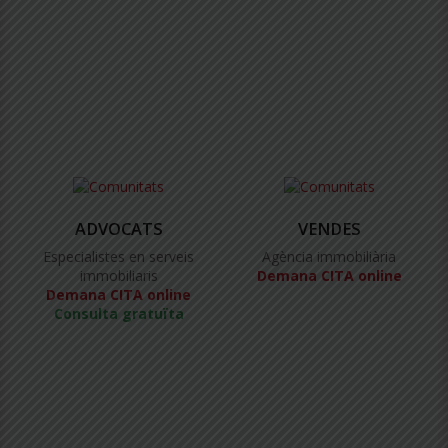
ADVOCATS
VENDES
Especialistes en serveis
Agència immobiliària
immobiliaris
Demana CITA online
Demana CITA online
Consulta gratuïta