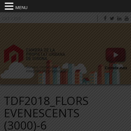
MENU
CAT
/
ESP
Coneix-nos
TDF2018_FLORS
EVENESCENTS
(3000)-6