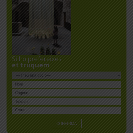
Si ho prefereixes
et truquem