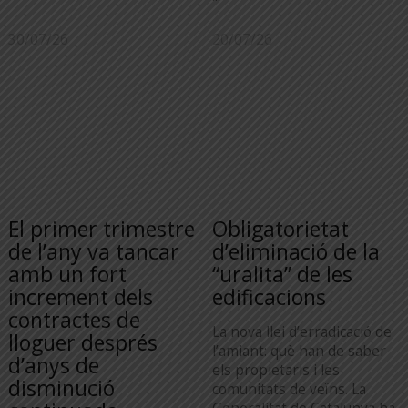
30/07/26
20/07/26
El primer trimestre
Obligatorietat
de l’any va tancar
d’eliminació de la
amb un fort
“uralita” de les
increment dels
edificacions
contractes de
La nova llei d’erradicació de
lloguer després
l’amiant: què han de saber
d’anys de
els propietaris i les
disminució
comunitats de veïns. La