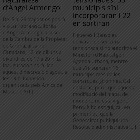
d’Àngel Armengol
municipis s’hi
incorporaran i 22
Del 5 al 28 d’agost es podrà
en sortiran
visitar l’obra escultòrica
d’Àngel Armengol a la seu
Figueres i Banyoles
de la Cambra de la Propietat
deixaran de ser zona
de Girona, al carrer
tensionada si ho autoritza el
Ciutadans, 12, de dilluns a
Ministeri d’Habitatge i
divendres de 17 a 20 h. La
Agenda Urbana, mentre
inauguració tindrà lloc
que s’hi sumaran 16
aquest dimecres 5 d’agost, a
municipis més de les
les 19 h. Exposició
comarques gironines. Cal
organitzada pels Amics del
destacar, però, que aquesta
Museu d’Art […]
modificació del mapa, de
moment, no està vigent.
...
Perquè ho estigui, cal, en
primer lloc, que la
Generalitat publiqui una
Resolució administrativa […]
...