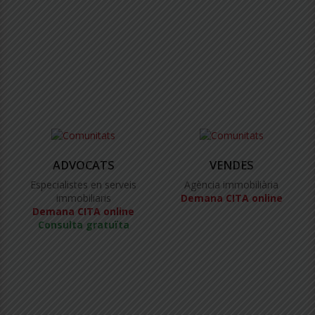
ADVOCATS
VENDES
Especialistes en serveis
Agència immobiliària
immobiliaris
Demana CITA online
Demana CITA online
Consulta gratuïta