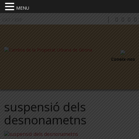
MENU
CAT
/
ESP
Coneix-nos
suspensió dels
desnonametns