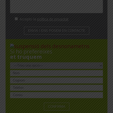
Accepto la
política de privacitat
Si ho prefereixes
et truquem