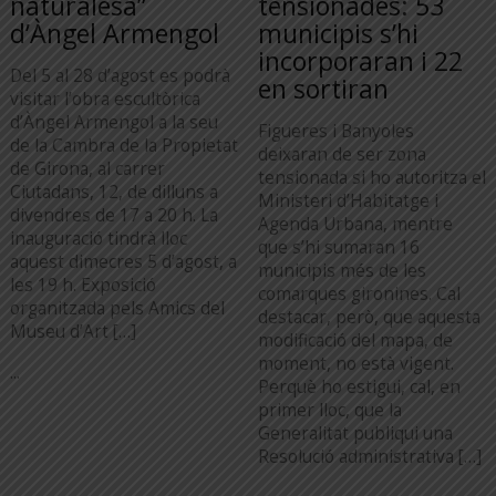
naturalesa”
tensionades: 53
d’Àngel Armengol
municipis s’hi
incorporaran i 22
Del 5 al 28 d’agost es podrà
en sortiran
visitar l’obra escultòrica
d’Àngel Armengol a la seu
Figueres i Banyoles
de la Cambra de la Propietat
deixaran de ser zona
de Girona, al carrer
tensionada si ho autoritza el
Ciutadans, 12, de dilluns a
Ministeri d’Habitatge i
divendres de 17 a 20 h. La
Agenda Urbana, mentre
inauguració tindrà lloc
que s’hi sumaran 16
aquest dimecres 5 d’agost, a
municipis més de les
les 19 h. Exposició
comarques gironines. Cal
organitzada pels Amics del
destacar, però, que aquesta
Museu d’Art […]
modificació del mapa, de
moment, no està vigent.
...
Perquè ho estigui, cal, en
primer lloc, que la
Generalitat publiqui una
Resolució administrativa […]