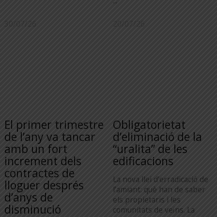
...
30/07/26
20/07/26
El primer trimestre
Obligatorietat
de l’any va tancar
d’eliminació de la
amb un fort
“uralita” de les
increment dels
edificacions
contractes de
La nova llei d’erradicació de
lloguer després
l’amiant: què han de saber
d’anys de
els propietaris i les
disminució
comunitats de veïns. La