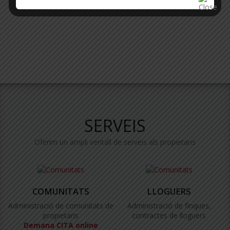
SERVEIS
Oferim un ampli ventall de serveis als propietaris
COMUNITATS
LLOGUERS
Administració de comunitats de
Administració de finques,
propietaris
contractes de lloguers
Demana CITA online