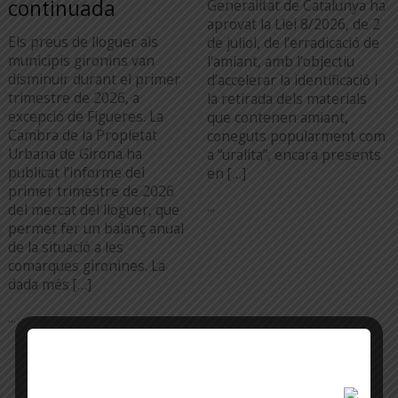
continuada
Generalitat de Catalunya ha
aprovat la Llei 8/2026, de 2
Els preus de lloguer als
de juliol, de l’erradicació de
municipis gironins van
l’amiant, amb l’objectiu
disminuir durant el primer
d’accelerar la identificació i
trimestre de 2026, a
la retirada dels materials
excepció de Figueres. La
que contenen amiant,
Cambra de la Propietat
coneguts popularment com
Urbana de Girona ha
a “uralita”, encara presents
publicat l’informe del
en […]
primer trimestre de 2026
...
del mercat del lloguer, que
permet fer un balanç anual
de la situació a les
comarques gironines. La
dada més […]
...
TOTA L'ACTUALITAT