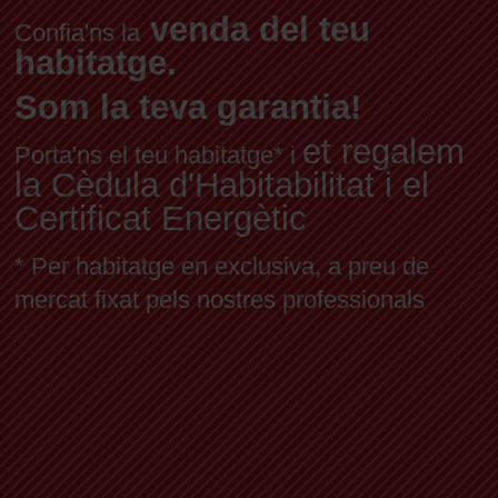
venda del teu
Confia'ns la
habitatge.
Som la teva garantia!
et regalem
Porta'ns el teu habitatge* i
la Cèdula d'Habitabilitat i el
Certificat Energètic
* Per habitatge en exclusiva, a preu de
mercat fixat pels nostres professionals