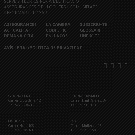
SERVEIS TÈCNICS PER A L’EDIFICACIÓ
ASSEGURANCES DE LLOGUERS I COMUNITATS
REFORMAR I LLOGAR
ASSEGURANCES
LA CAMBRA
SUBSCRIU-TE
ACTUALITAT
CODI ÈTIC
GLOSSARI
DEMANA CITA
ENLLAÇOS
UNEIX-TE
AVÍS LEGAL/POLÍTICA DE PRIVACITAT
GIRONA CENTRE
GIRONA EIXAMPLE
Carrer Ciutadans, 12
Carrer Emili Grahit, 37
Tel. 972 20 06 16
Tel. 972 416 413
FIGUERES
OLOT
Carrer Nou, 105
Carrer Mulleras, 16
Tel. 972 500 821
Tel. 972 268 350