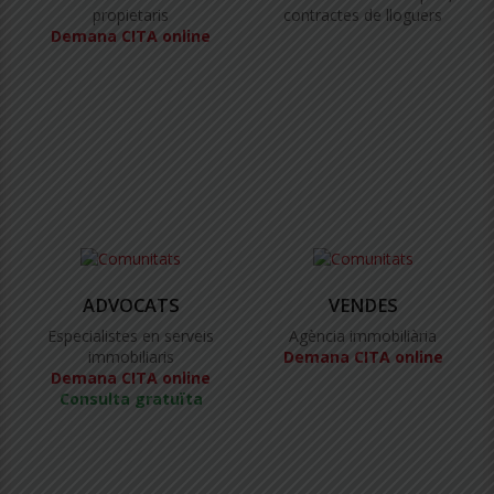
propietaris
contractes de lloguers
Demana CITA online
ADVOCATS
VENDES
Especialistes en serveis
Agència immobiliària
immobiliaris
Demana CITA online
Demana CITA online
Consulta gratuïta