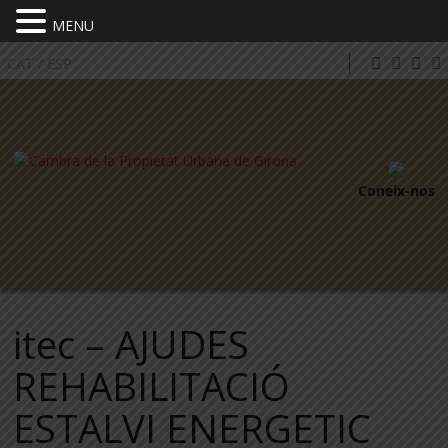
MENU
CAT
/
ESP
Coneix-nos
itec – AJUDES
REHABILITACIÓ
ESTALVI ENERGETIC