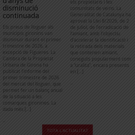
d’anys de
els propietaris i les
disminució
comunitats de veïns. La
continuada
Generalitat de Catalunya ha
aprovat la Llei 8/2026, de 2
Els preus de lloguer als
de juliol, de l’erradicació de
municipis gironins van
l’amiant, amb l’objectiu
disminuir durant el primer
d’accelerar la identificació i
trimestre de 2026, a
la retirada dels materials
excepció de Figueres. La
que contenen amiant,
Cambra de la Propietat
coneguts popularment com
Urbana de Girona ha
a “uralita”, encara presents
publicat l’informe del
en […]
primer trimestre de 2026
...
del mercat del lloguer, que
permet fer un balanç anual
de la situació a les
comarques gironines. La
dada més […]
...
TOTA L'ACTUALITAT