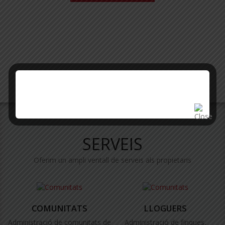
SERVEIS
Oferim un ampli ventall de serveis als propietaris
COMUNITATS
LLOGUERS
Administració de comunitats de
Administració de finques,