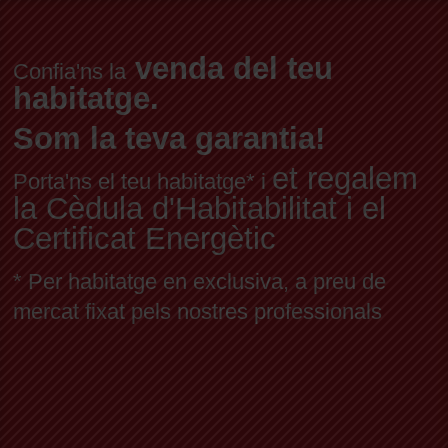
venda del teu
Confia'ns la
habitatge.
Som la teva garantia!
et regalem
Porta'ns el teu habitatge* i
la Cèdula d'Habitabilitat i el
Certificat Energètic
* Per habitatge en exclusiva, a preu de
mercat fixat pels nostres professionals