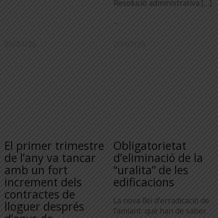
Resolució administrativa […]
...
30/07/26
20/07/26
El primer trimestre
Obligatorietat
de l’any va tancar
d’eliminació de la
amb un fort
“uralita” de les
increment dels
edificacions
contractes de
La nova llei d’erradicació de
lloguer després
l’amiant: què han de saber