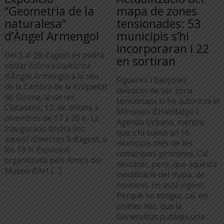
“Geometria de la
mapa de zones
naturalesa”
tensionades: 53
d’Àngel Armengol
municipis s’hi
incorporaran i 22
Del 5 al 28 d’agost es podrà
en sortiran
visitar l’obra escultòrica
d’Àngel Armengol a la seu
Figueres i Banyoles
de la Cambra de la Propietat
deixaran de ser zona
de Girona, al carrer
tensionada si ho autoritza el
Ciutadans, 12, de dilluns a
Ministeri d’Habitatge i
divendres de 17 a 20 h. La
Agenda Urbana, mentre
inauguració tindrà lloc
que s’hi sumaran 16
aquest dimecres 5 d’agost, a
municipis més de les
les 19 h. Exposició
comarques gironines. Cal
organitzada pels Amics del
destacar, però, que aquesta
Museu d’Art […]
modificació del mapa, de
moment, no està vigent.
...
Perquè ho estigui, cal, en
primer lloc, que la
Generalitat publiqui una