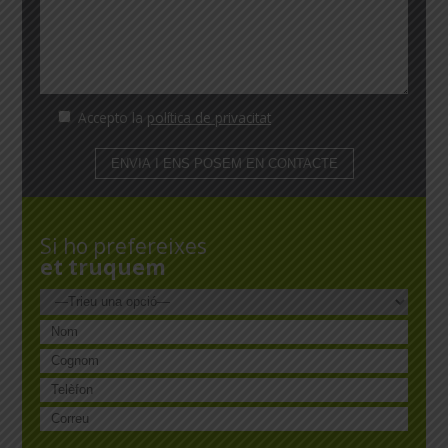
Accepto la
política de privacitat
Si ho prefereixes
et truquem