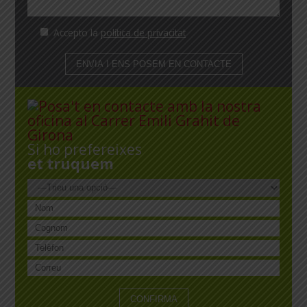
Accepto la
política de privacitat
Si ho prefereixes
et truquem