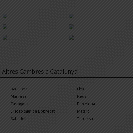
Altres Cambres a Catalunya
Badalona
Lleida
Manresa
Reus
Tarragona
Barcelona
L'Hospitalet de Llobregat
Mataró
Sabadell
Terrassa