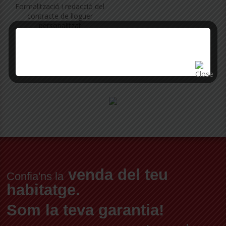
Formalització i redacció del
contracte de lloguer
personalitzat
Demana CITA online
venda del teu
Confia'ns la
habitatge.
Som la teva garantia!