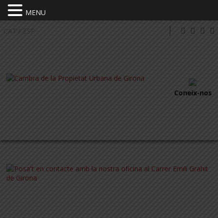
MENU
CAT
/
ESP
Coneix-nos