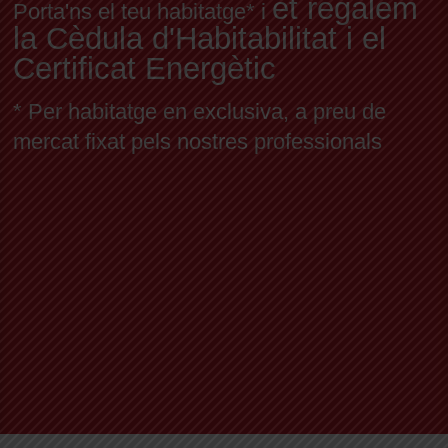
et regalem
Porta'ns el teu habitatge* i
la Cèdula d'Habitabilitat i el
Certificat Energètic
* Per habitatge en exclusiva, a preu de
mercat fixat pels nostres professionals