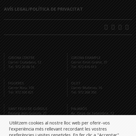
AVÍS LEGAL/POLÍTICA DE PRIVACITAT
GIRONA CENTRE
GIRONA EIXAMPLE
Carrer Ciutadans, 12
Carrer Emili Grahit, 37
Tel. 972 20 06 16
Tel. 972 416 413
FIGUERES
OLOT
Carrer Nou, 105
Carrer Mulleras, 16
Tel. 972 500 821
Tel. 972 268 350
SANT FELIU DE GUÍXOLS
PALAMÓS
Passeig dels Guíxols, 27
Av. Onze de Setembre, 12
Tel. 972 321 284
Tel. 872 591 959
Utilitzem cookies al nostre lloc web per oferir-vos
l'experiència més rellevant recordant les vostres
preferències i visites repetides. En fer clic a "Acceptar",