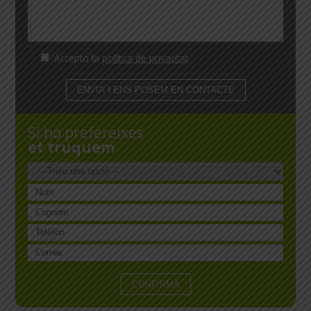
Accepto la
política de privacitat
Si ho prefereixes
et truquem