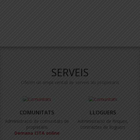
SERVEIS
Oferim un ampli ventall de serveis als propietaris
COMUNITATS
LLOGUERS
Administració de comunitats de
Administració de finques,
propietaris
contractes de lloguers
Demana CITA online