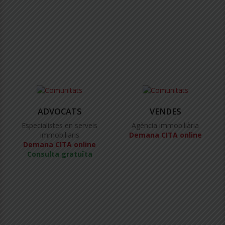
ADVOCATS
VENDES
Especialistes en serveis
Agència immobiliària
immobiliaris
Demana CITA online
Demana CITA online
Consulta gratuïta