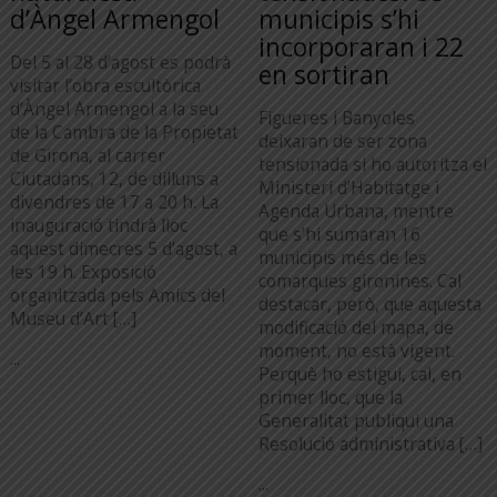
d’Àngel Armengol
municipis s’hi
incorporaran i 22
Del 5 al 28 d’agost es podrà
en sortiran
visitar l’obra escultòrica
d’Àngel Armengol a la seu
Figueres i Banyoles
de la Cambra de la Propietat
deixaran de ser zona
de Girona, al carrer
tensionada si ho autoritza el
Ciutadans, 12, de dilluns a
Ministeri d’Habitatge i
divendres de 17 a 20 h. La
Agenda Urbana, mentre
inauguració tindrà lloc
que s’hi sumaran 16
aquest dimecres 5 d’agost, a
municipis més de les
les 19 h. Exposició
comarques gironines. Cal
organitzada pels Amics del
destacar, però, que aquesta
Museu d’Art […]
modificació del mapa, de
moment, no està vigent.
...
Perquè ho estigui, cal, en
primer lloc, que la
Generalitat publiqui una
Resolució administrativa […]
...