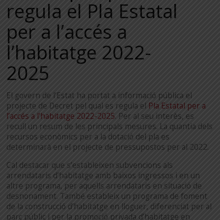
regula el Pla Estatal
per a l’accés a
l’habitatge 2022-
2025
El govern de l’Estat ha portat a informació pública el
projecte de Decret pel qual es regula el
Pla Estatal per a
l’accés a l’habitatge 2022-2025
. Per al seu interès, es
recull un resum de les principals mesures. La quantia dels
recursos econòmics per a la dotació del pla es
determinarà en el projecte de pressupostos per al 2022.
Cal destacar que s’estableixen subvencions als
arrendataris d’habitatge amb baixos ingressos i en un
altre programa, per aquells arrendataris en situació de
desnonament. També estableix un programa de foment
de la construcció d’habitatge en lloguer, diferenciat per al
parc públic i per la promoció privada d’habitatge en