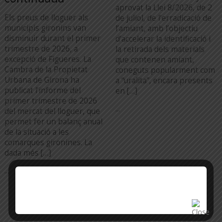
aprovat la Llei 8/2026, de 2
Els preus de lloguer als
de juliol, de l’erradicació de
municipis gironins van
l’amiant, amb l’objectiu
disminuir durant el primer
d’accelerar la identificació i
trimestre de 2026, a
la retirada dels materials
excepció de Figueres. La
que contenen amiant,
Cambra de la Propietat
coneguts popularment com
Urbana de Girona ha
a “uralita”, encara presents
publicat l’informe del
en […]
primer trimestre de 2026
...
del mercat del lloguer, que
permet fer un balanç anual
de la situació a les
comarques gironines. La
dada més […]
...
TOTA L'ACTUALITAT