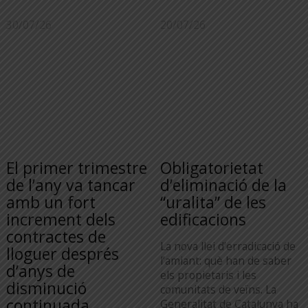
30/07/26
20/07/26
El primer trimestre
Obligatorietat
de l’any va tancar
d’eliminació de la
amb un fort
“uralita” de les
increment dels
edificacions
contractes de
La nova llei d’erradicació de
lloguer després
l’amiant: què han de saber
d’anys de
els propietaris i les
disminució
comunitats de veïns. La
continuada
Generalitat de Catalunya ha