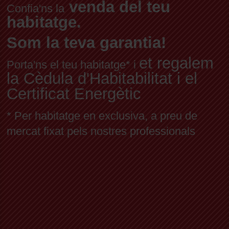
venda del teu
Confia'ns la
habitatge.
Som la teva garantia!
et regalem
Porta'ns el teu habitatge* i
la Cèdula d'Habitabilitat i el
Certificat Energètic
* Per habitatge en exclusiva, a preu de
mercat fixat pels nostres professionals